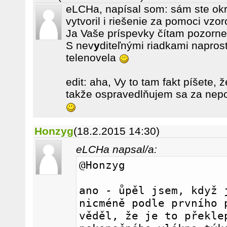
eLCHa, napísal som: sám ste o
vytvoril i riešenie za pomoci vzo
Ja Vaše príspevky čítam pozorn
S nev
y
diteľnými riadkami naprost
telenovela
edit: aha, Vy to tam fakt píšete,
takže ospravedlňujem sa za nep
Honzyg
(18.2.2015 14:30)
eLCHa napsal/a:
@Honzyg
ano - ůpěl jsem, když j
nicméně podle prvního p
věděl, že je to překlep