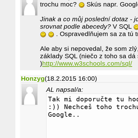
trochu moc?
Skús napr. Googl
Jinak a co můj poslední dotaz - j
srovnat podle abecedy?
V SQL
. Ospravedlňujem sa za tú t
Ale aby si nepovedal, že som zlý,
základy SQL (niečo z toho sa dá 
)
http://www.w3schools.com/sql/
Honzyg
(18.2.2015 16:00)
AL napsal/a:
Tak mi doporučte tu hod
:)) Nechceš toho trochu
Google..