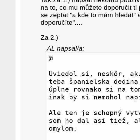
na to, co mu můžete doporučit ti 
se zeptat "a kde to mám hledat" a
doporučíte"....
Za 2.)
AL napsal/a:
@ 
Uviedol si, neskôr, aku
teba španielska dedina.
úplne rovnako si na tom
inak by si nemohol nap
Ale ten je schopný vytv
som ho dal asi tiež, al
omylom. 