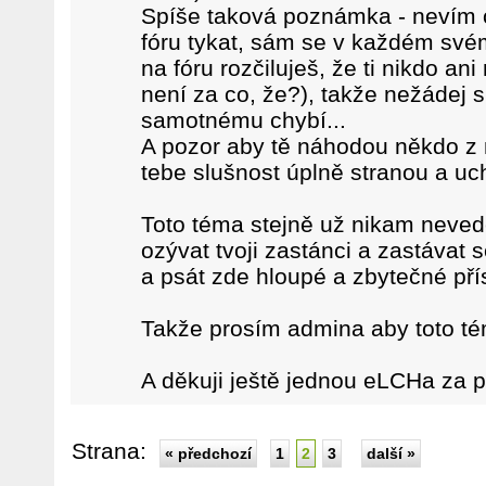
Spíše taková poznámka - nevím c
fóru tykat, sám se v každém sv
na fóru rozčiluješ, že ti nikdo a
není za co, že?), takže nežádej sl
samotnému chybí...
A pozor aby tě náhodou někdo z 
tebe slušnost úplně stranou a uch
Toto téma stejně už nikam neved
ozývat tvoji zastánci a zastávat s
a psát zde hloupé a zbytečné přís
Takže prosím admina aby toto t
A děkuji ještě jednou eLCHa za 
Strana:
« předchozí
1
2
3
další »