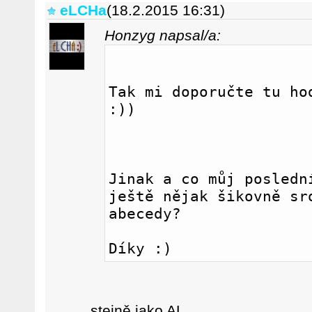
eLCHa
(18.2.2015 16:31)
Honzyg napsal/a:
Tak mi doporučte tu hod
:))
Jinak a co můj poslední
ještě nějak šikovně sro
abecedy?
Díky :)
stejně jako AL