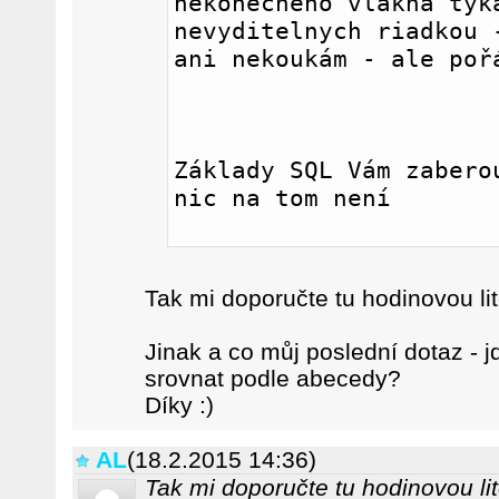
nekonečného vlákna týka
nevyditelnych riadkou -
ani nekoukám - ale poř
Základy SQL Vám zaberou
nic na tom není
Tak mi doporučte tu hodinovou lite
Jinak a co můj poslední dotaz - j
srovnat podle abecedy?
Díky :)
AL
(18.2.2015 14:36)
Tak mi doporučte tu hodinovou lite