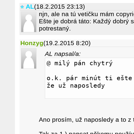
AL
(18.2.2015 23:13)
njn, ale na tú vetičku mám copyr
Ešte je dobrá táto: Každý dobrý 
potrestaný.
Honzyg
(19.2.2015 8:20)
AL napsal/a:
@ milý pán chytrý
o.k. pár minút ti ešte 
že už naposledy
Ano prosím, už naposledy a to z 
Tak za 1.) napsat někomu použív