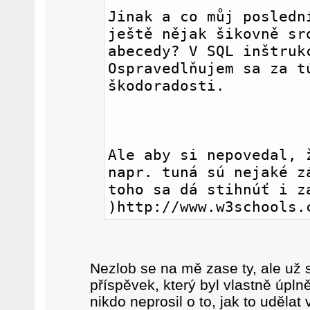
Jinak a co můj poslední
ještě nějak šikovně sro
abecedy? V SQL inštrukc
Ospravedlňujem sa za tú
škodoradosti.
Ale aby si nepovedal, ž
napr. tuná sú nejaké zá
toho sa dá stihnúť i za
)http://www.w3schools.
Nezlob se na mě zase ty, ale už s
příspěvek, který byl vlastně úpln
nikdo neprosil o to, jak to udělat