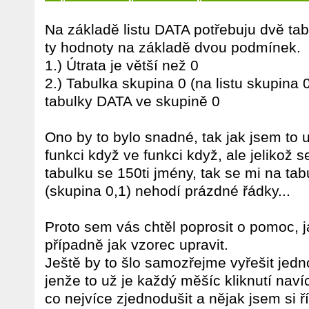
Na základě listu DATA potřebuju dvě tab
ty hodnoty na základě dvou podmínek.
1.) Útrata je větší než 0
2.) Tabulka skupina 0 (na listu skupina
tabulky DATA ve skupině 0
Ono by to bylo snadné, tak jak jsem to 
funkci když ve funkci když, ale jelikož s
tabulku se 150ti jmény, tak se mi na tab
(skupina 0,1) nehodí prázdné řádky...
Proto sem vás chtěl poprosit o pomoc, ja
případně jak vzorec upravit.
Ještě by to šlo samozřejme vyřešit jedn
jenže to už je každý měšíc kliknutí navíc
co nejvíce zjednodušit a nějak jsem si ř