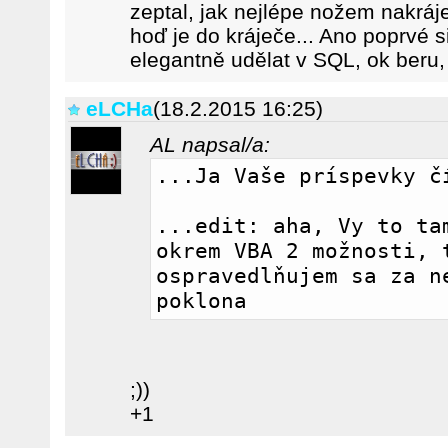
zeptal, jak nejlépe nožem nakráje
hoď je do kráječe... Ano poprvé si
elegantně udělat v SQL, ok beru, a
eLCHa
(18.2.2015 16:25)
AL napsal/a:
...Ja Vaše príspevky č
...edit: aha, Vy to tam
okrem VBA 2 možnosti, t
ospravedlňujem sa za ne
poklona 
;))
+1