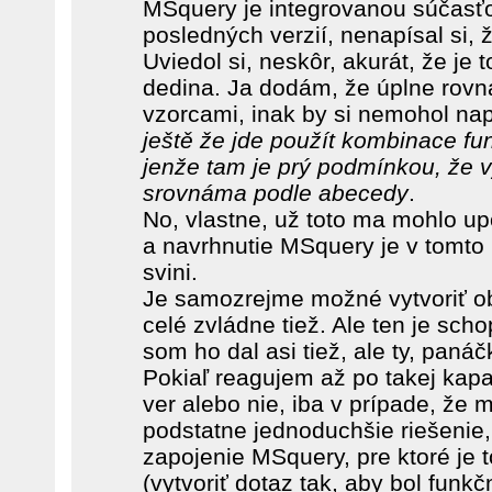
MSquery je integrovanou súčasťo
posledných verzií, nenapísal si, 
Uviedol si, neskôr, akurát, že je 
dedina. Ja dodám, že úplne rovna
vzorcami, inak by si nemohol nap
ještě že jde použít kombinace fu
jenže tam je prý podmínkou, že
srovnáma podle abecedy
.
No, vlastne, už toto ma mohlo up
a navrhnutie MSquery je v tomto 
svini.
Je samozrejme možné vytvoriť ob
celé zvládne tiež. Ale ten je sch
som ho dal asi tiež, ale ty, paná
Pokiaľ reagujem až po takej kapa
ver alebo nie, iba v prípade, že
podstatne jednoduchšie riešenie,
zapojenie MSquery, pre ktoré je t
(vytvoriť dotaz tak, aby bol funkč