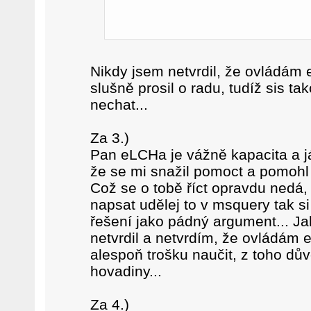
Nikdy jsem netvrdil, že ovládám
slušně prosil o radu, tudíž sis ta
nechat...
Za 3.)
Pan eLCHa je vážně kapacita a j
že se mi snažil pomoct a pomohl 
Což se o tobě říct opravdu nedá,
napsat udělej to v msquery tak si
řešení jako pádný argument... Jak
netvrdil a netvrdím, že ovládám 
alespoň trošku naučit, z toho dů
hovadiny...
Za 4.)