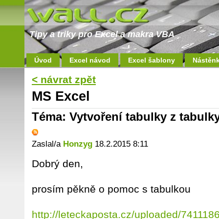
Tipy a triky pro Excel a makra VBA
Úvod
Excel návod
Excel šablony
Nástěn
< návrat zpět
MS Excel
Téma: Vytvoření tabulky z tabulk
Zaslal/a
Honzyg
18.2.2015 8:11
Dobrý den,
prosím pěkně o pomoc s tabulkou
http://leteckaposta.cz/uploaded/741118