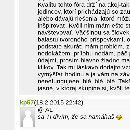
Kvalitu tohto fóra drží na akej-ta
jedincov, ktorí prichádzajú so z
alebo dávajú riešenia, ktoré môž
inšpirovať. Kvôli nim mám ešte st
navštevovať. Väčšinou sa človek
balastu tvoreného príspevkami, 
podstate akurát: mám problém, z
nedokážem, prílohu nedám, páč p
údajmi, prosím hlavne žiadne ma
klikov. Tak mi láskavo dodajte vz
vymýšľať hodinu a ja vám na záv
neeefungujeee, blé, blé, blé. Tak
jasné, v ktorej skupine si, kvôli te
kp57
(18.2.2015 22:42)
@ AL
sa Ti divím, že sa namáhaš