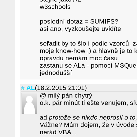
w3schools
poslední dotaz = SUMIFS?
asi ano, vyzkoušejte uvidíte
seřadit by to šlo i podle vzorců, z
moje know-how ;) a hlavně je to k
opravdu nemám moc času
zastanu se ALa - pomocí MSQuery
jednodušší
AL
(18.2.2015 21:01)
@ milý pán chytrý
o.k. pár minút ti ešte venujem, 
ad:
protože se nikdo neprosil o to
Vážne? Mám dojem, že v úvode si 
nerád VBA...