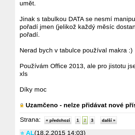
umět.
Jinak s tabulkou DATA se nesmí manipul
pořadí jmen (jelikož každý měsíc dostan
pořadí.
Nerad bych v tabulce používal makra :)
Používám Office 2013, ale pro jistotu js
xls
Díky moc
Uzamčeno - nelze přidávat nové pří
Strana:
« předchozí
1
2
3
další »
AL
(18.2.2015 14:03)