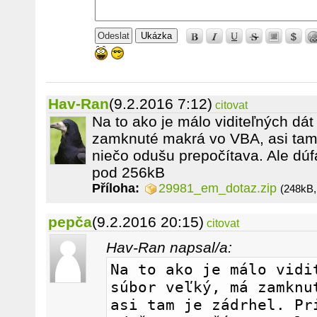
Ukázka
Hav-Ran
(9.2.2016 7:12)
citovat
Na to ako je málo viditeľných dát
zamknuté makrá vo VBA, asi tam j
niečo odušu prepočítava. Ale dúf
pod 256kB
Příloha:
29981_em_dotaz.zip
(248kB,
pepča
(9.2.2016 20:15)
citovat
Hav-Ran napsal/a:
Na to ako je málo vidit
súbor veľký, má zamknut
asi tam je zádrhel. Pri