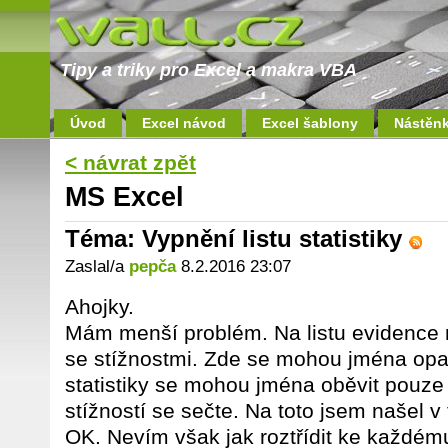
Tipy a triky pro Excel a makra VBA
Úvod
Excel návod
Excel šablony
Nástěn
< návrat zpět
MS Excel
Téma: Vypnění listu statistiky
Zaslal/a
pepča
8.2.2016 23:07
Ahojky.
Mám menší problém. Na listu evidence
se stížnostmi. Zde se mohou jména opako
statistiky se mohou jména oběvit pouze 
stížností se sečte. Na toto jsem našel v 
OK. Nevím však jak roztřídit ke každému