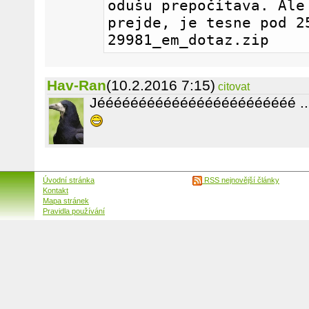
odušu prepočítava. Ale 
prejde, je tesne pod 25
29981_em_dotaz.zip
Hav-Ran
(10.2.2016 7:15)
citovat
Jéééééééééééééééééééééééé ..
Úvodní stránka
RSS nejnovější články
Kontakt
Mapa stránek
Pravidla používání