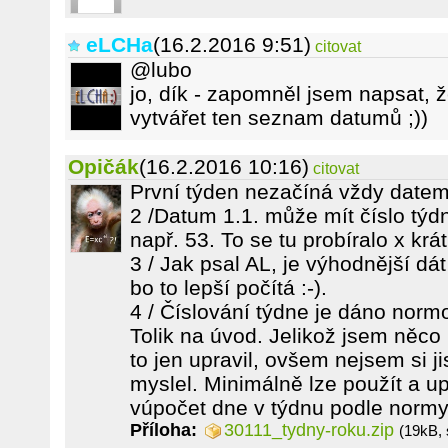
eLCHa
(16.2.2016 9:51)
citovat
@lubo
jo, dík - zapomněl jsem napsat, ž
vytvářet ten seznam datumů ;))
Opičák
(16.2.2016 10:16)
citovat
První týden nezačíná vždy datem 
2 /Datum 1.1. může mít číslo týd
např. 53. To se tu probíralo x krát
3 / Jak psal AL, je výhodnější dá
bo to lepší počítá :-).
4 / Číslování týdne je dáno norm
Tolik na úvod. Jelikož jsem něc
to jen upravil, ovšem nejsem si ji
myslel. Minimálně lze použít a up
vúpočet dne v týdnu podle normy
Příloha:
30111_tydny-roku.zip
(19kB, 