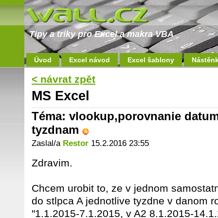
Tipy a triky pro Excel a makra VBA
Úvod
Excel návod
Excel šablony
Nástěn
< návrat zpět
MS Excel
Téma: vlookup,porovnanie datum
tyzdnam
Zaslal/a
Restor
15.2.2016 23:55
Zdravim.
Chcem urobit to, ze v jednom samosta
do stlpca A jednotlive tyzdne v danom ro
"1.1.2015-7.1.2015, v A2 8.1.2015-14.1.