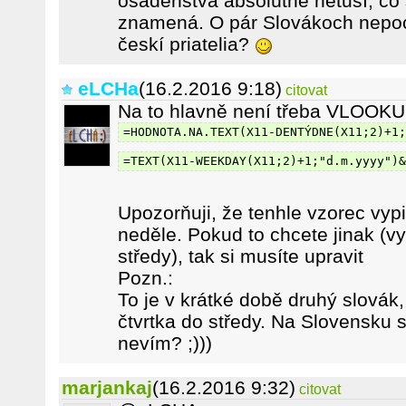
osadenstva absolútne netuší, čo
znamená. O pár Slovákoch nepoc
českí priatelia?
eLCHa
(16.2.2016 9:18)
citovat
Na to hlavně není třeba VLOOKU
=HODNOTA.NA.TEXT(X11-DENTÝDNE(X11;2)+1;
=TEXT(X11-WEEKDAY(X11;2)+1;"d.m.yyyy")&
Upozorňuji, že tenhle vzorec vyp
neděle. Pokud to chcete jinak (vy
středy), tak si musíte upravit
Pozn.:
To je v krátké době druhý slovák,
čtvrtka do středy. Na Slovensku 
nevím? ;)))
marjankaj
(16.2.2016 9:32)
citovat