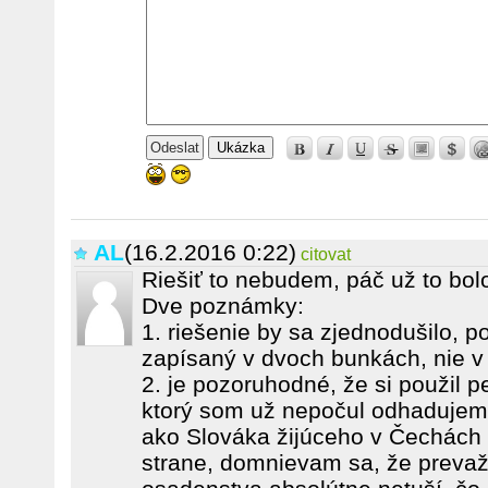
Ukázka
AL
(16.2.2016 0:22)
citovat
Riešiť to nebudem, páč už to bolo
Dve poznámky:
1. riešenie by sa zjednodušilo, p
zapísaný v dvoch bunkách, nie v 
2. je pozoruhodné, že si použil pe
ktorý som už nepočul odhadujem 
ako Slováka žijúceho v Čechách s
strane, domnievam sa, že prevaž