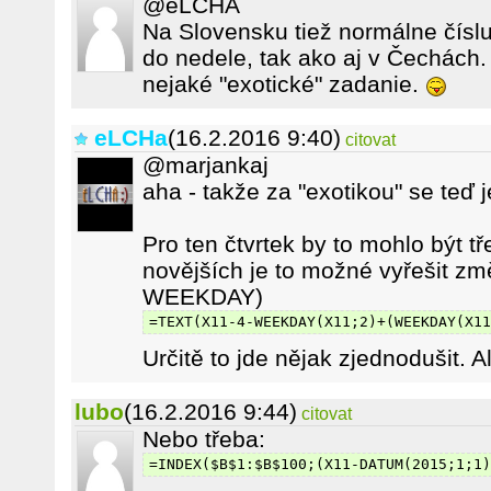
@eLCHA
Na Slovensku tiež normálne čísl
do nedele, tak ako aj v Čechách
nejaké "exotické" zadanie.
eLCHa
(16.2.2016 9:40)
citovat
@marjankaj
aha - takže za "exotikou" se teď 
Pro ten čtvrtek by to mohlo být tř
novějších je to možné vyřešit z
WEEKDAY)
=TEXT(X11-4-WEEKDAY(X11;2)+(WEEKDAY(X11
Určitě to jde nějak zjednodušit. A
lubo
(16.2.2016 9:44)
citovat
Nebo třeba:
=INDEX($B$1:$B$100;(X11-DATUM(2015;1;1)