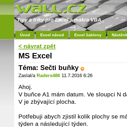
Tipy a triky pro Excel a makra VBA
Úvod
Excel návod
Excel šablony
Nástěn
< návrat zpět
MS Excel
Téma: Sečti buňky
Zaslal/a
Raders486
11.7.2016 6:26
Ahoj.
V buňce A1 mám datum. Ve sloupci N d
V je zbývající plocha.
Potřebuji abych zjistil kolik plochy se má
týden a následující týden.