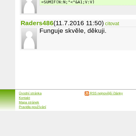
=SUMIF(N:N;"<"&A1;V:V)
Raders486
(11.7.2016 11:50)
citovat
Funguje skvěle, děkuji.
Úvodní stránka
RSS nejnovější články
Kontakt
Mapa stránek
Pravidla používání