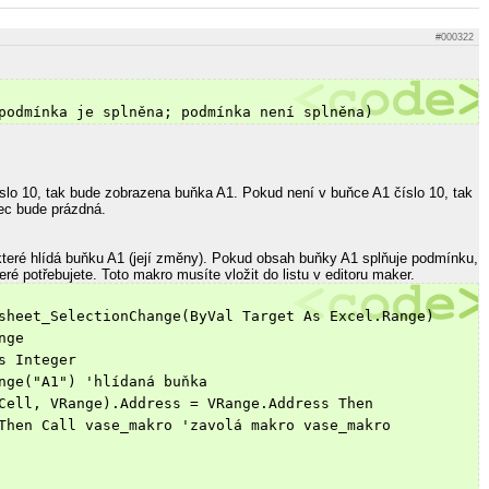
#000322
podmínka je splněna; podmínka není splněna)
slo 10, tak bude zobrazena buňka A1. Pokud není v buňce A1 číslo 10, tak
rec bude prázdná.
teré hlídá buňku A1 (její změny). Pokud obsah buňky A1 splňuje podmínku,
eré potřebujete. Toto makro musíte vložit do listu v editoru maker.
sheet_SelectionChange(ByVal Target As Excel.Range)
nge
s Integer
nge("A1") 'hlídaná buňka
Cell, VRange).Address = VRange.Address Then
Then Call vase_makro 'zavolá makro vase_makro