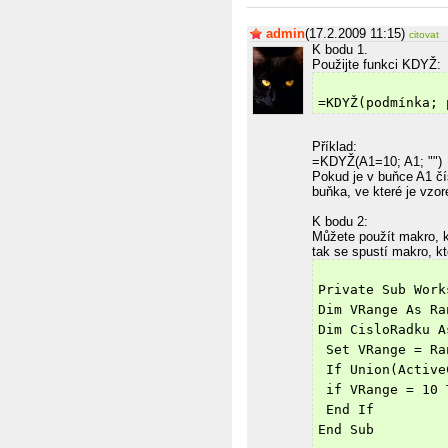
admin
(17.2.2009 11:15)
citovat
K bodu 1.
Použijte funkci KDYŽ:
=KDYŽ(podmínka; 
Příklad:
=KDYŽ(A1=10; A1; "")
Pokud je v buňce A1 čí
buňka, ve které je vzo
K bodu 2:
Můžete použít makro, k
tak se spustí makro, kt
Private Sub Work
Dim VRange As Ra
Dim CisloRadku A
 Set VRange = Ra
 If Union(Active
 if VRange = 10 
 End If
End Sub