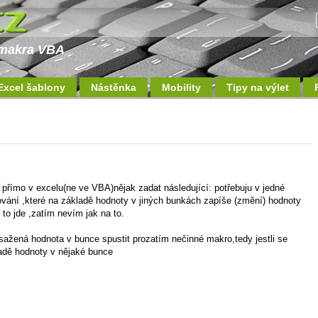
a makra VBA
Excel šablony
Nástěnka
Mobility
Tipy na výlet
u přímo v excelu(ne ve VBA)nějak zadat následující: potřebuju v jedné
vání ,které na základě hodnoty v jiných bunkách zapíše (změní) hodnoty
 to jde ,zatím nevím jak na to.
osažená hodnota v bunce spustit prozatím nečinné makro,tedy jestli se
adě hodnoty v nějaké bunce