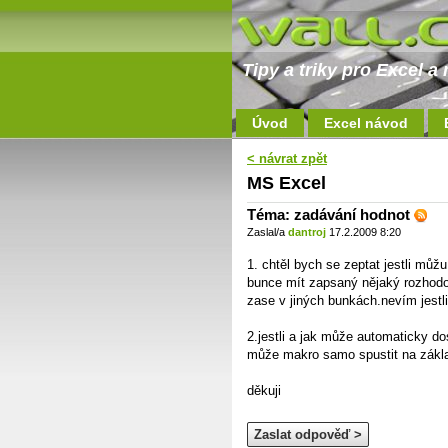
Tipy a triky pro Excel 
Úvod
Excel návod
< návrat zpět
MS Excel
Téma: zadávání hodnot
Zaslal/a
dantroj
17.2.2009 8:20
1. chtěl bych se zeptat jestli můž
bunce mít zapsaný nějaký rozhodo
zase v jiných bunkách.nevím jestli
2.jestli a jak může automaticky d
může makro samo spustit na zákl
děkuji
Zaslat odpověď >