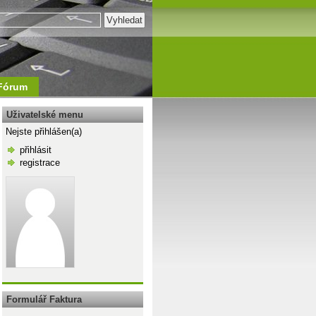
Fórum
Uživatelské menu
Nejste přihlášen(a)
přihlásit
registrace
\n
Formulář Faktura