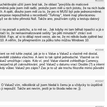
#033045
uché/dvojité užití jsem bral tak, že oblast "povýšila do maticové
měrná pole jsem měl radši, protože jsem měl u nich jistotu, že na nich bude
. A opět, dlouho jsem měl za to, že pro ni MUSÍ být pole jednorozměrné.
anspose nepoužitelná u recordsetů "ToArray", které mají převrácenou
dyž se do toho přimotá Null. Takže ano, používám cykly a testuju datový
.
i na pozadí a potichu, a to mě se.. Jak kdyby mi tam běhali trpaslíci a já o
tačí to, že nemaximalizované sešity "po pěti minutách" ztrácí své
ště. Fajn, ať si to dělají nové verze, ale ne, že mi někdo bude zpětně bez
010. A věřím, že přinejmenším za půlku toho můžou Windows 10.
#033046
ient se mě tuhle zeptal, jak je to s Value a Value2 a vlastně mě dostal,
evěděl zdaleka všechno. A není to tak úplně jednoduché. Vlastně se mi
alue2 umožňuje i zápis. Kdo ví, proč Value vlastně zohledňuje Currency,
bezpečná při zakrouhlování, proč Value2 u datumu vrací Double (?) a interní
ěkdy vůbec Value2 pro zápis? Zas je to už ale trochu filozofie mimo původní
#033047
 O Value2 vím, několikrát už jsem hledal k čemu je a vždycky to úspěšně
i nepoužil. Takže ani nevím, jestli je to škoda nebo ne ;)) .