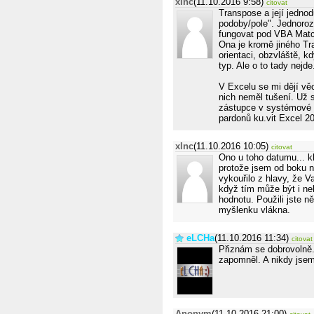
xlnc
(11.10.2016 9:58)
citovat
Transpose a její jednod
podoby/pole". Jednoroz
fungovat pod VBA Match
Ona je kromě jiného Tr
orientaci, obzvláště, k
typ. Ale o to tady nejde
V Excelu se mi dějí věc
nich neměl tušení. Už s
zástupce v systémové li
pardonů ku.vit Excel 2
xlnc
(11.10.2016 10:05)
citovat
Ono u toho datumu... kl
protože jsem od boku n
vykouřilo z hlavy, že V
když tím může být i ne
hodnotu. Použili jste n
myšlenku vlákna.
eLCHa
(11.10.2016 11:34)
citovat
Přiznám se dobrovolně.
zapomněl. A nikdy jsem j
Anonym
(11.10.2016 21:00)