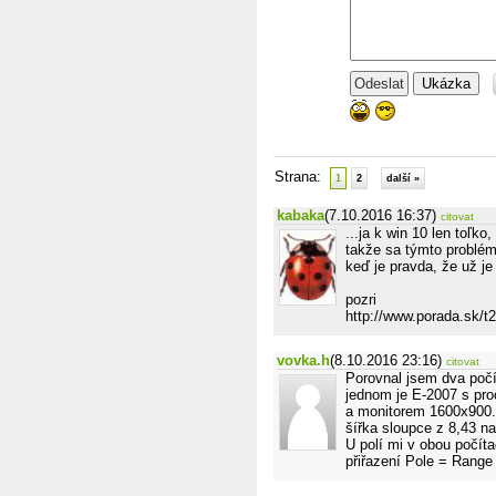
Ukázka
Strana:
1
2
další »
kabaka
(7.10.2016 16:37)
citovat
...ja k win 10 len toľk
takže sa týmto problém
keď je pravda, že už je
pozri
http://www.porada.sk/t
vovka.h
(8.10.2016 23:16)
citovat
Porovnal jsem dva počí
jednom je E-2007 s pr
a monitorem 1600x900. 
šířka sloupce z 8,43 na
U polí mi v obou počít
přiřazení Pole = Rang