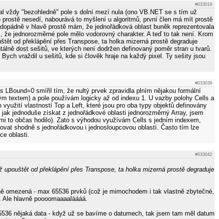
#033019
val vždy "bezohledně" pole s dolní mezí nula (ono VB.NET se s tím už
 prostě nesedí, nabourává to myšlení u algoritmů, první člen má mít prostě
aždopádně v hlavě prostě mám, že jednořádková oblast buněk reprezentovala
i, že jednorozměrné pole mělo vodorovný charakter. A teď to tak není. Krom
štět od překlápění přes Transpose, ta holka mizerná prostě degraduje
ně dost sešitů, ve kterých není dodržen definovaný poměr stran u tvarů.
 Bych vraždil u sešitů, kde si člověk hraje na každý pixel. Ty sešity jsou
#033039
s LBound=0 smířil tím, že nultý prvek zpravidla plním nějakou formální
ým textem) a pole používám logicky až od indexu 1. U vazby polohy Cells a
využití vlastností Top a Left, které jsou pro oba typy objektů definovány
jak jednoduše získat z jednořádkové oblasti jednorozměrný Array, jsem
e mi to občas hodilo). Zato s výhodou využívám Cells s jedním indexem,
ovat shodně s jednořádkovou i jednosloupcovou oblastí. Často tím lze
ce oblasti.
#033042
 upouštět od překlápění přes Transpose, ta holka mizerná prostě degraduje
zně omezená - max 65536 prvků (což je mimochodem i tak vlastně zbytečné,
. Ale hlavně poooomaaaaláááá.
65536 nějaká data - když už se bavíme o datumech, tak jsem tam měl datum