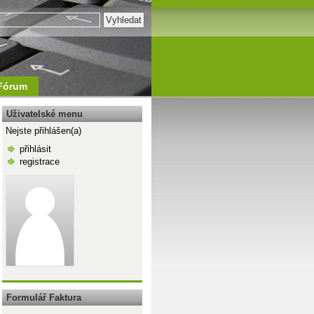
Fórum
Uživatelské menu
Nejste přihlášen(a)
přihlásit
registrace
\n
Formulář Faktura