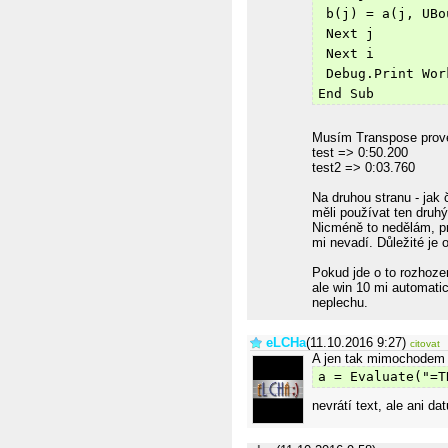
 b(j) = a(j, UBo
 Next j
 Next i
 Debug.Print Wor
End Sub
Musím Transpose prové
test => 0:50.200
test2 => 0:03.760
Na druhou stranu - jak
měli používat ten druh
Nicméně to nedělám, pro
mi nevadí. Důležité je 
Pokud jde o to rozhozen
ale win 10 mi automatic
neplechu.
eLCHa
(11.10.2016 9:27)
citovat
A jen tak mimochodem
a = Evaluate("=T
nevrátí text, ale ani da