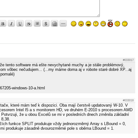
#033017
o, že tento software má ešte nevychytané muchy a je stále problémový,
om vôbec nečudujem... (...my máme doma aj v robote staré dobré XP...aj
 pomalé)
267205-windows-10-a.html
#033018
tače, které mám teď k dispozici. Oba mají čerstvě updatovaný W-10. V
ocesorem Intel I5 a s monitorem HD, ve druhém E-2010 s procesorem AMD
Potvrzuji, že u obou Excelů se mi v posledních dnech změnila základní
 8,38.
ačích funkce SPLIT produkuje vždy jednorozměrný Array s LBound = 0,
e mi produkuje zásadně dvourozměrné pole s oběma LBound = 1.