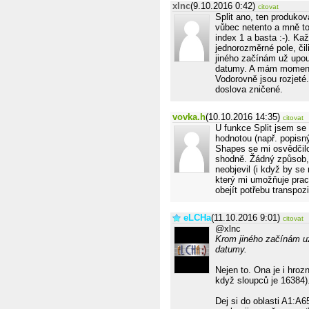
xlnc
(9.10.2016 0:42)
citovat
Split ano, ten produko
vůbec netento a mně to
index 1 a basta :-). K
jednorozměrné pole, čil
jiného začínám už upou
datumy. A mám momentál
Vodorovně jsou rozjeté.
doslova zničené.
vovka.h
(10.10.2016 14:35)
citovat
U funkce Split jsem se 
hodnotou (např. popisn
Shapes se mi osvědčilo 
shodně. Žádný způsob, 
neobjevil (i když by s
který mi umožňuje prac
obejít potřebu transpozi
eLCHa
(11.10.2016 9:01)
citovat
@xlnc
Krom jiného začínám už
datumy.
Nejen to. Ona je i hro
když sloupců je 16384)
Dej si do oblasti A1:A