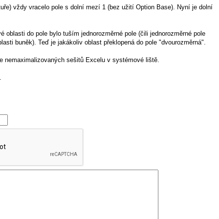
tuře) vždy vracelo pole s dolní mezí 1 (bez užití Option Base). Nyní je dolní
 oblasti do pole bylo tuším jednorozměrné pole (čili jednorozměrné pole
lasti buněk). Teď je jakákoliv oblast překlopená do pole "dvourozměrná".
ce nemaximalizovaných sešitů Excelu v systémové liště.
.