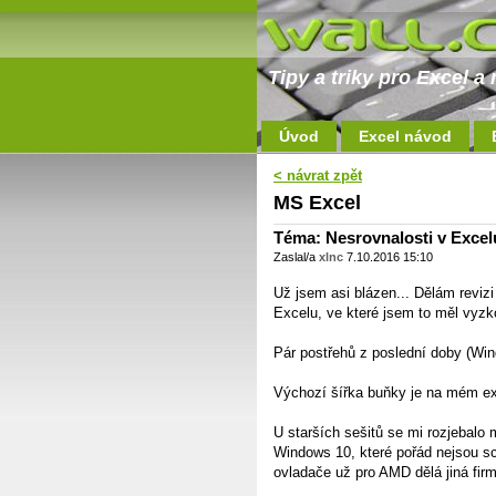
Tipy a triky pro Excel 
Úvod
Excel návod
< návrat zpět
MS Excel
Téma: Nesrovnalosti v Exce
Zaslal/a
xlnc
7.10.2016 15:10
Už jsem asi blázen... Dělám revizi 
Excelu, ve které jsem to měl vyzk
Pár postřehů z poslední doby (Wi
Výchozí šířka buňky je na mém ext
U starších sešitů se mi rozjebalo
Windows 10, které pořád nejsou sch
ovladače už pro AMD dělá jiná firm