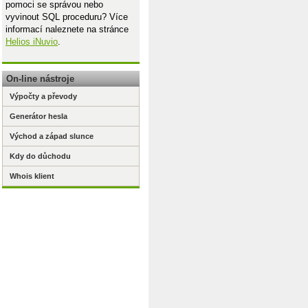
pomoci se správou nebo
vyvinout SQL proceduru? Více
informací naleznete na stránce
Helios iNuvio
.
On-line nástroje
Výpočty a převody
Generátor hesla
Východ a západ slunce
Kdy do důchodu
Whois klient