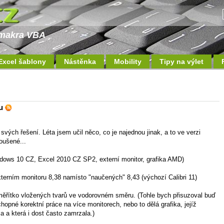
a makra VBA
Excel šablony
Nástěnka
Mobility
Tipy na výlet
lu
svých řešení. Léta jsem učil něco, co je najednou jinak, a to ve verzi
oušené...
ndows 10 CZ, Excel 2010 CZ SP2, externí monitor, grafika AMD)
erním monitoru 8,38 namísto "naučených" 8,43 (výchozí Calibri 11)
 měřítko vložených tvarů ve vodorovném směru. (Tohle bych přisuzoval buď
opné korektní práce na více monitorech, nebo to dělá grafika, jejíž
a a která i dost často zamrzala.)