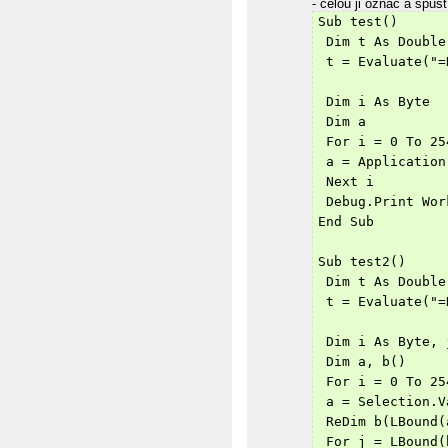
- celou ji označ a spusť
Sub test()
 Dim t As Double
 t = Evaluate("=
 Dim i As Byte
 Dim a
 For i = 0 To 25
 a = Application
 Next i
 Debug.Print Wor
End Sub
Sub test2()
 Dim t As Double
 t = Evaluate("=
 Dim i As Byte, 
 Dim a, b()
 For i = 0 To 25
 a = Selection.V
 ReDim b(LBound(
 For j = LBound(