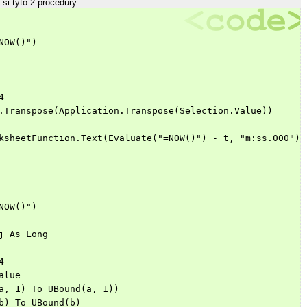
 si tyto 2 procedury:
NOW()")
4
.Transpose(Application.Transpose(Selection.Value))
ksheetFunction.Text(Evaluate("=NOW()") - t, "m:ss.000")
NOW()")
j As Long
4
alue
a, 1) To UBound(a, 1))
b) To UBound(b)