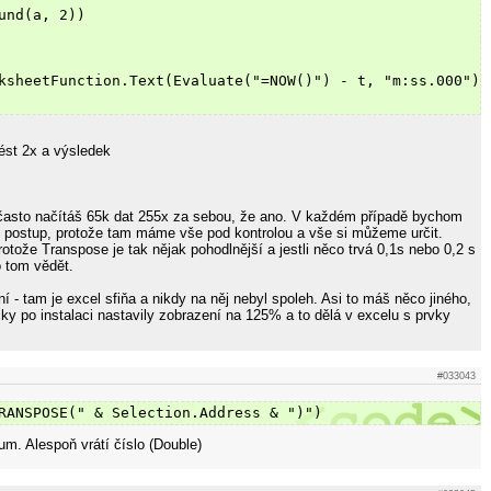
und(a, 2))
ksheetFunction.Text(Evaluate("=NOW()") - t, "m:ss.000")
st 2x a výsledek
 často načítáš 65k dat 255x za sebou, že ano. V každém případě bychom
ý postup, protože tam máme vše pod kontrolou a vše si můžeme určit.
tože Transpose je tak nějak pohodlnější a jestli něco trvá 0,1s nebo 0,2 s
o tom vědět.
í - tam je excel sfiňa a nikdy na něj nebyl spoleh. Asi to máš něco jiného,
ky po instalaci nastavily zobrazení na 125% a to dělá v excelu s prvky
#033043
RANSPOSE(" & Selection.Address & ")")
tum. Alespoň vrátí číslo (Double)