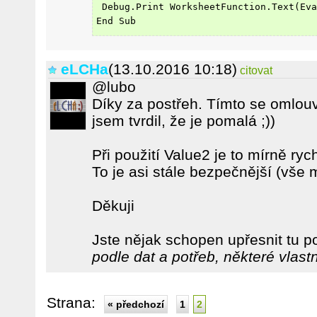
 Debug.Print WorksheetFunction.Text(Eva
End Sub
eLCHa
(13.10.2016 10:18)
citovat
@lubo
Díky za postřeh. Tímto se omlou
jsem tvrdil, že je pomalá ;))
Při použití Value2 je to mírně rych
To je asi stále bezpečnější (vše
Děkuji
Jste nějak schopen upřesnit tu
podle dat a potřeb, některé vlast
Strana:
« předchozí
1
2