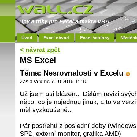
Tipy a triky pro Excel a makra VBA
Úvod
Excel návod
Excel šablony
Nástěn
< návrat zpět
MS Excel
Téma: Nesrovnalosti v Excelu
Zaslal/a
xlnc
7.10.2016 15:10
Už jsem asi blázen... Dělám revizi svých
něco, co je najednou jinak, a to ve verzi
měl vyzkoušené...
Pár postřehů z poslední doby (Windows
SP2, externí monitor, grafika AMD)