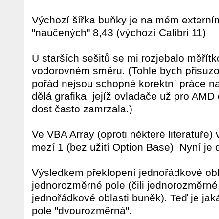
Výchozí šířka buňky je na mém externí
"naučených" 8,43 (výchozí Calibri 11)
U starších sešitů se mi rozjebalo měřít
vodorovném směru. (Tohle bych přisuzo
pořád nejsou schopné korektní práce na
dělá grafika, jejíž ovladače už pro AMD d
dost často zamrzala.)
Ve VBA Array (oproti některé literatuře) 
mezí 1 (bez užití Option Base). Nyní je 
Výsledkem překlopení jednořádkové obla
jednorozměrné pole (čili jednorozměrné
jednořádkové oblasti buněk). Teď je jak
pole "dvourozměrná".