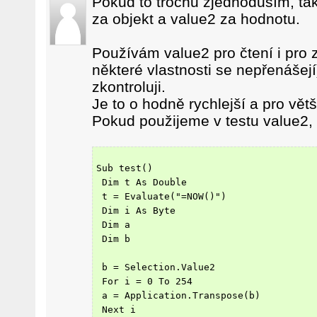
Pokud to trochu zjednoduším, t
za objekt a value2 za hodnotu.
Používám value2 pro čtení i pro z
některé vlastnosti se nepřenášejí
zkontroluji.
Je to o hodně rychlejší a pro větš
Pokud použijeme v testu value2, 
Sub test()
 Dim t As Double
 t = Evaluate("=NOW()")
 Dim i As Byte
 Dim a
 Dim b
 b = Selection.Value2
 For i = 0 To 254
 a = Application.Transpose(b)
 Next i