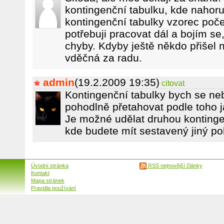
kontingenční tabulku, kde nahor
kontingenční tabulky vzorec počet
potřebuji pracovat dál a bojím s
chyby. Kdyby ještě někdo přišel 
vděčná za radu.
admin
(19.2.2009 19:35)
citovat
Kontingenční tabulky bych se nebá
pohodlně přetahovat podle toho j
Je možné udělat druhou kontingenč
kde budete mít sestavený jiný po
Úvodní stránka
RSS nejnovější články
Kontakt
Mapa stránek
Pravidla používání