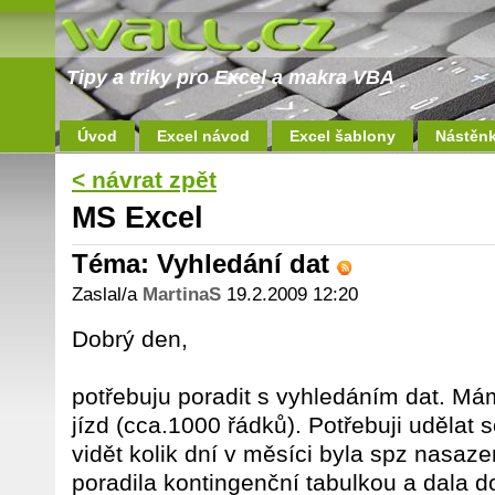
Tipy a triky pro Excel a makra VBA
Úvod
Excel návod
Excel šablony
Nástěn
< návrat zpět
MS Excel
Téma: Vyhledání dat
Zaslal/a
MartinaS
19.2.2009 12:20
Dobrý den,
potřebuju poradit s vyhledáním dat. M
jízd (cca.1000 řádků). Potřebuji udělat
vidět kolik dní v měsíci byla spz nasaz
poradila kontingenční tabulkou a dala d