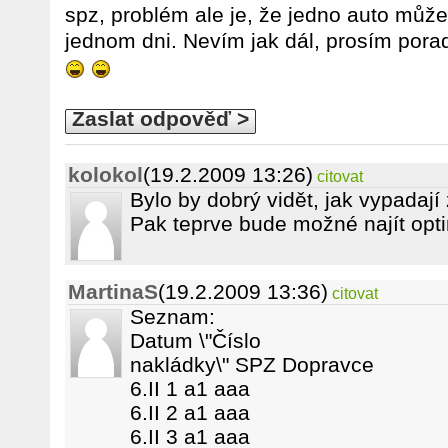
spz, problém ale je, že jedno auto může
jednom dni. Nevím jak dál, prosím porad
Zaslat odpověď >
kolokol
(19.2.2009 13:26)
citovat
Bylo by dobrý vidět, jak vypadají
Pak teprve bude možné najít optim
MartinaS
(19.2.2009 13:36)
citovat
Seznam:
Datum \"Číslo
nakládky\" SPZ Dopravce
6.II 1 a1 aaa
6.II 2 a1 aaa
6.II 3 a1 aaa