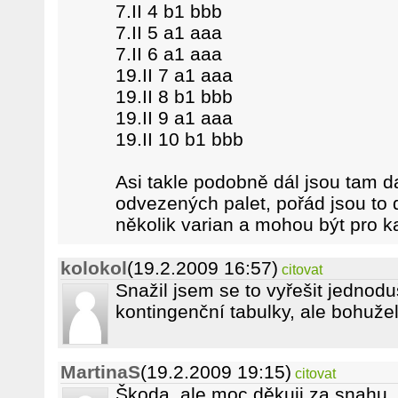
7.II 4 b1 bbb
7.II 5 a1 aaa
7.II 6 a1 aaa
19.II 7 a1 aaa
19.II 8 b1 bbb
19.II 9 a1 aaa
19.II 10 b1 bbb
Asi takle podobně dál jsou tam d
odvezených palet, pořád jsou to 
několik varian a mohou být pro ka
kolokol
(19.2.2009 16:57)
citovat
Snažil jsem se to vyřešit jednod
kontingenční tabulky, ale bohuž
MartinaS
(19.2.2009 19:15)
citovat
Škoda, ale moc děkuji za snahu. Vy