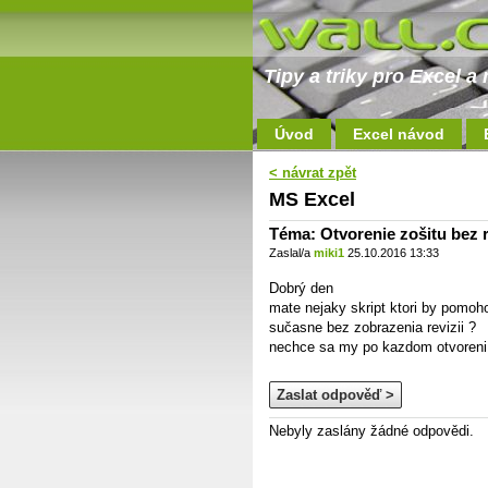
Tipy a triky pro Excel 
Úvod
Excel návod
< návrat zpět
MS Excel
Téma: Otvorenie zošitu bez r
Zaslal/a
miki1
25.10.2016 13:33
Dobrý den
mate nejaky skript ktori by pomoho
sučasne bez zobrazenia revizii ?
nechce sa my po kazdom otvoreni 
Zaslat odpověď >
Nebyly zaslány žádné odpovědi.