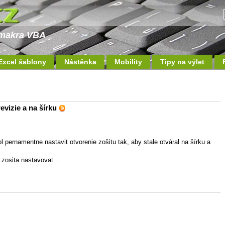
a makra VBA
Excel šablony
Nástěnka
Mobility
Tipy na výlet
evizie a na šírku
l pernamentne nastavit otvorenie zošitu tak, aby stale otváral na šírku a
zosita nastavovat ...