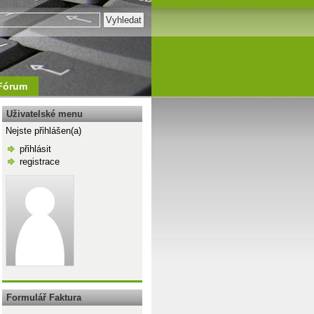
Fórum
Uživatelské menu
Nejste přihlášen(a)
přihlásit
registrace
\n
Formulář Faktura