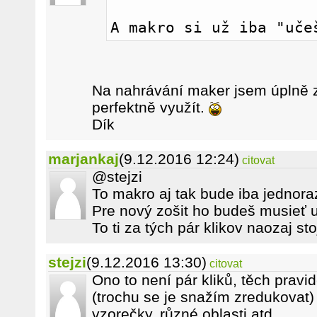
A makro si už iba "uče
Na nahrávání maker jsem úplně 
perfektně využít.
Dík
marjankaj
(9.12.2016 12:24)
citovat
@stejzi
To makro aj tak bude iba jednora
Pre nový zošit ho budeš musieť 
To ti za tých pár klikov naozaj sto
stejzi
(9.12.2016 13:30)
citovat
Ono to není pár kliků, těch prav
(trochu se je snažím zredukovat)
vzorečky, různé oblasti atd.