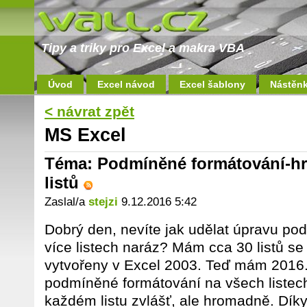
Tipy a triky pro Excel a makra VBA
Úvod
Excel návod
Excel šablony
Nástěn
< návrat zpět
MS Excel
Téma: Podmíněné formátování-h
listů
Zaslal/a
stejzi
9.12.2016 5:42
Dobrý den, nevíte jak udělat úpravu p
více listech naráz? Mám cca 30 listů se 
vytvořeny v Excel 2003. Teď mám 2016. 
podmíněné formátování na všech listec
každém listu zvlášť, ale hromadně. Dík