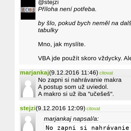
@stejzi
Příloha není potřeba.
by šlo, pokud bych neměl na dalš
tabulky
Mno, jak myslíte.
VBA jde použít skoro vždycky. Al
marjankaj
(9.12.2016 11:46)
citovat
No zapni si nahrávanie makra
A postup som už uviedol.
A makro si už iba "učešeš".
stejzi
(9.12.2016 12:09)
citovat
marjankaj napsal/a:
No zapni si nahrávanie