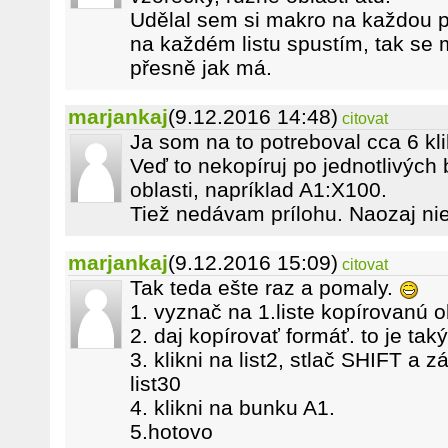
Udělal sem si makro na každou 
na každém listu spustím, tak se 
přesně jak má.
marjankaj
(9.12.2016 14:48)
citovat
Ja som na to potreboval cca 6 kli
Veď to nekopíruj po jednotlivých
oblasti, napríklad A1:X100.
Tiež nedávam prílohu. Naozaj nie
marjankaj
(9.12.2016 15:09)
citovat
Tak teda ešte raz a pomaly.
1. vyznač na 1.liste kopírovanú 
2. daj kopírovať formáť. to je tak
3. klikni na list2, stlač SHIFT a 
list30
4. klikni na bunku A1.
5.hotovo