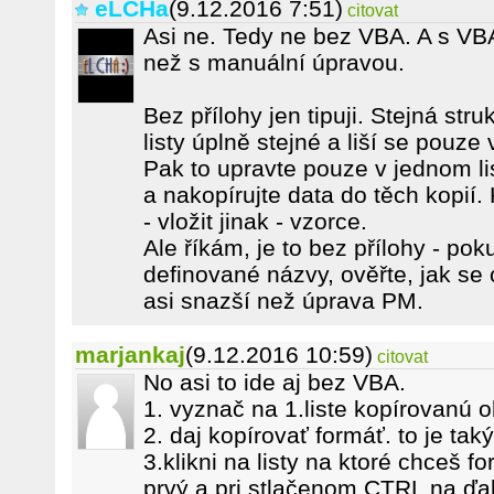
eLCHa
(9.12.2016 7:51)
citovat
Asi ne. Tedy ne bez VBA. A s VBA
než s manuální úpravou.
Bez přílohy jen tipuji. Stejná str
listy úplně stejné a liší se pouze
Pak to upravte pouze v jednom lis
a nakopírujte data do těch kopií.
- vložit jinak - vzorce.
Ale říkám, je to bez přílohy - po
definované názvy, ověřte, jak se 
asi snazší než úprava PM.
marjankaj
(9.12.2016 10:59)
citovat
No asi to ide aj bez VBA.
1. vyznač na 1.liste kopírovanú o
2. daj kopírovať formáť. to je tak
3.klikni na listy na ktoré chceš f
prvý a pri stlačenom CTRL na ďalš