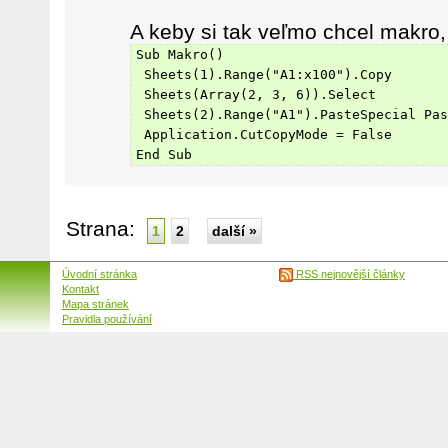
A keby si tak veľmo chcel makro,
Sub Makro()
 Sheets(1).Range("A1:x100").Copy
 Sheets(Array(2, 3, 6)).Select
 Sheets(2).Range("A1").PasteSpecial Pas
 Application.CutCopyMode = False
End Sub
Strana:
1
2
další »
Úvodní stránka
RSS nejnovější články
Kontakt
Mapa stránek
Pravidla používání