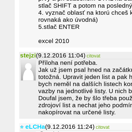
stlač SHIFT a potom na posledný
4. vyznač oblasť na ktorú chceš 
rovnaká ako úvodná)
5.stlač ENTER
excel 2010
stejzi
(9.12.2016 11:04)
citovat
Příloha není potřeba.
Jak už jsem psal hned na začátku.
totožná. Upravit jeden list a pak 
bych neměl na dalších listech kon
vazby na jednotlivé listy. U nich
Doufal jsem, že by šlo třeba použ
zdrojoví list a nechat jeho podm
nakopírovat na určené listy.
eLCHa
(9.12.2016 11:24)
citovat