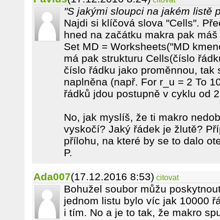
"S jakými sloupci na jakém listě p
Najdi si klíčová slova "Cells". Př
hned na začátku makra pak máš p
Set MD = Worksheets("MD kmenov
má pak strukturu Cells(číslo řád
číslo řádku jako proměnnou, tak s
naplněna (např. For r_u = 2 To 
řádků jdou postupně v cyklu od 2
No, jak myslíš, že ti makro ned
vyskočí? Jaký řádek je žlutě? Př
přílohu, na které by se to dalo ote
P.
Ada007
(17.12.2016 8:53)
citovat
Bohužel soubor můžu poskytnout 
jednom listu bylo víc jak 10000 řá
i tím. No a je to tak, že makro sp