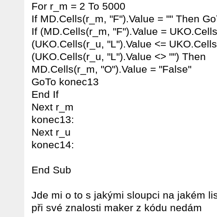
For r_m = 2 To 5000
If MD.Cells(r_m, "F").Value = "" Then 
If (MD.Cells(r_m, "F").Value = UKO.Cells
(UKO.Cells(r_u, "L").Value <= UKO.Cells
(UKO.Cells(r_u, "L").Value <> "") Then
MD.Cells(r_m, "O").Value = "False"
GoTo konec13
End If
Next r_m
konec13:
Next r_u
konec14:
End Sub
Jde mi o to s jakými sloupci na jakém lis
při své znalosti maker z kódu nedám