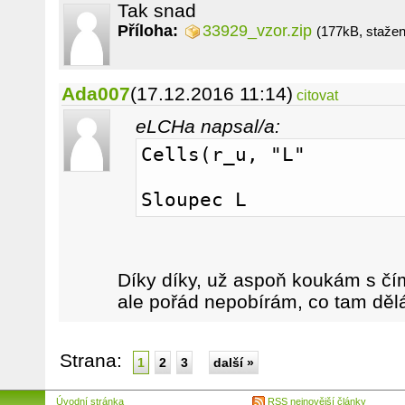
Tak snad
Příloha:
33929_vzor.zip
(177kB, stažen
Ada007
(17.12.2016 11:14)
citovat
eLCHa napsal/a:
Cells(r_u, "L"
Sloupec L
Díky díky, už aspoň koukám s čím
ale pořád nepobírám, co tam dělá 
Strana:
1
2
3
další »
Úvodní stránka
RSS nejnovější články