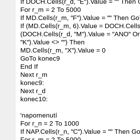
If DOCH.Cells(r_d, "E").Value = "" The
For r_m = 2 To 5000
If MD.Cells(r_m, "F").Value = "" Then G
If (MD.Cells(r_m, 6).Value = DOCH.Cells
(DOCH.Cells(r_d, "M").Value = "ANO" O
"K").Value <> "") Then
MD.Cells(r_m, "X").Value = 0
GoTo konec9
End If
Next r_m
konec9:
Next r_d
konec10:
'napomenutí
For r_n = 2 To 1000
If NAP.Cells(r_n, "C").Value = "" Then 
For r_m = 2 To 5000