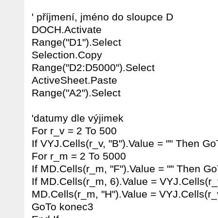
' příjmení, jméno do sloupce D
DOCH.Activate
Range("D1").Select
Selection.Copy
Range("D2:D5000").Select
ActiveSheet.Paste
Range("A2").Select
'datumy dle výjimek
For r_v = 2 To 500
If VYJ.Cells(r_v, "B").Value = "" Then G
For r_m = 2 To 5000
If MD.Cells(r_m, "F").Value = "" Then G
If MD.Cells(r_m, 6).Value = VYJ.Cells(r_
MD.Cells(r_m, "H").Value = VYJ.Cells(r_v
GoTo konec3