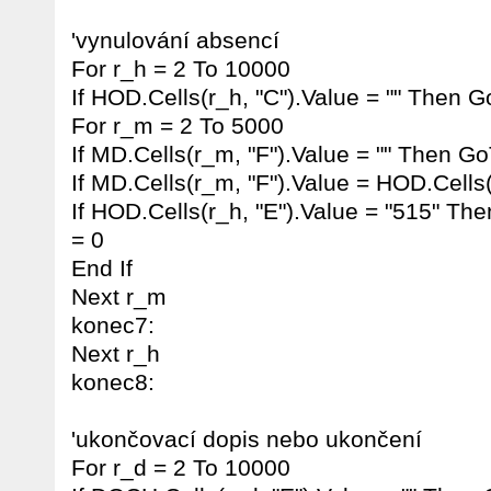
'vynulování absencí
For r_h = 2 To 10000
If HOD.Cells(r_h, "C").Value = "" Then 
For r_m = 2 To 5000
If MD.Cells(r_m, "F").Value = "" Then G
If MD.Cells(r_m, "F").Value = HOD.Cells
If HOD.Cells(r_h, "E").Value = "515" Th
= 0
End If
Next r_m
konec7:
Next r_h
konec8:
'ukončovací dopis nebo ukončení
For r_d = 2 To 10000