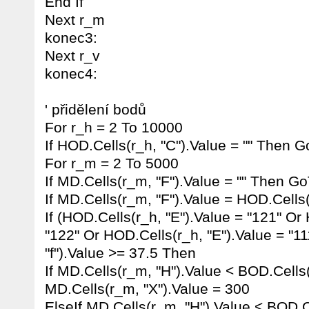
End If
Next r_m
konec3:
Next r_v
konec4:
' přidělení bodů
For r_h = 2 To 10000
If HOD.Cells(r_h, "C").Value = "" Then 
For r_m = 2 To 5000
If MD.Cells(r_m, "F").Value = "" Then G
If MD.Cells(r_m, "F").Value = HOD.Cells
If (HOD.Cells(r_h, "E").Value = "121" Or
"122" Or HOD.Cells(r_h, "E").Value = "1
"f").Value >= 37.5 Then
If MD.Cells(r_m, "H").Value < BOD.Cells
MD.Cells(r_m, "X").Value = 300
ElseIf MD.Cells(r_m, "H").Value < BOD.C