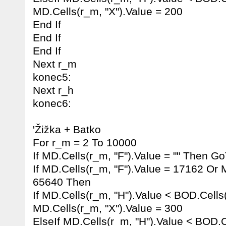
MD.Cells(r_m, "X").Value = 200
End If
End If
End If
Next r_m
konec5:
Next r_h
konec6:
'Žižka + Batko
For r_m = 2 To 10000
If MD.Cells(r_m, "F").Value = "" Then 
If MD.Cells(r_m, "F").Value = 17162 Or 
65640 Then
If MD.Cells(r_m, "H").Value < BOD.Cells
MD.Cells(r_m, "X").Value = 300
ElseIf MD.Cells(r_m, "H").Value < BOD.C