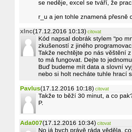
se neděje, excel se tváří, že prac
r_u a jen tohle znamená přesně 
xlnc
(17.12.2016 10:13)
citovat
Kód napsal dobrák stylem "po mn
zkušeností z jiného programovací
Takže nechtějte po nás věštění z 
to má fungovat. Dejte to jednomu
Buď budeme mít data a slovní vyj
nebo si holt necháte tuhle hrací s
Pavlus
(17.12.2016 10:18)
citovat
Takže to běží 30 minut, a co pa
P.
Ada007
(17.12.2016 10:34)
citovat
No já bych právě ráda věděla, co 