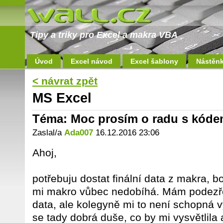
Tipy a triky pro Excel a makra VBA
Úvod
Excel návod
Excel šablony
Nástěn
< návrat zpět
MS Excel
Téma: Moc prosím o radu s kód
Zaslal/a
Ada007
16.12.2016 23:06
Ahoj,
potřebuju dostat finální data z makra, 
mi makro vůbec nedobíhá. Mám podezře
data, ale kolegyně mi to není schopná v
se tady dobrá duše, co by mi vysvětlila