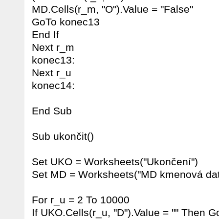
MD.Cells(r_m, "O").Value = "False"
GoTo konec13
End If
Next r_m
konec13:
Next r_u
konec14:
End Sub
Sub ukončit()
Set UKO = Worksheets("Ukončení")
Set MD = Worksheets("MD kmenová dat
For r_u = 2 To 10000
If UKO.Cells(r_u, "D").Value = "" Then 