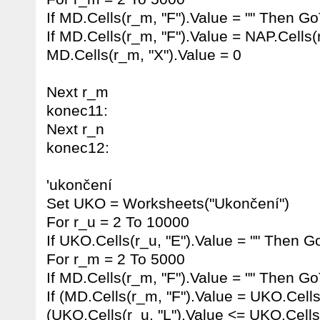
If MD.Cells(r_m, "F").Value = "" Then G
If MD.Cells(r_m, "F").Value = NAP.Cells(
MD.Cells(r_m, "X").Value = 0
Next r_m
konec11:
Next r_n
konec12:
'ukončení
Set UKO = Worksheets("Ukončení")
For r_u = 2 To 10000
If UKO.Cells(r_u, "E").Value = "" Then 
For r_m = 2 To 5000
If MD.Cells(r_m, "F").Value = "" Then 
If (MD.Cells(r_m, "F").Value = UKO.Cells
(UKO.Cells(r_u, "L").Value <= UKO.Cells