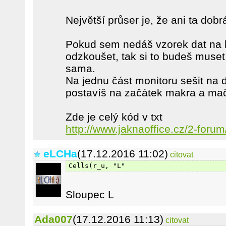
Největší průser je, že ani ta dob
Pokud sem nedáš vzorek dat na 
odzkoušet, tak si to budeš muset
sama.
Na jednu část monitoru sešit na 
postavíš na začátek makra a ma
Zde je celý kód v txt
http://www.jaknaoffice.cz/2-foru
eLCHa
(17.12.2016 11:02)
citovat
Cells(r_u, "L"
Sloupec L
Ada007
(17.12.2016 11:13)
citovat