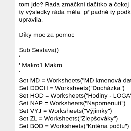
tom jde? Rada zmáčkni tlačítko a čekej
ty výsledky ráda měla, případně ty podk
upravila.
Díky moc za pomoc
Sub Sestava()
'
' Makro1 Makro
'
Set MD = Worksheets("MD kmenová dat
Set DOCH = Worksheets("Docházka")
Set HOD = Worksheets("Hodiny - LOGA
Set NAP = Worksheets("Napomenutí")
Set VYJ = Worksheets("Výjimky")
Set ZL = Worksheets("Zlepšováky")
Set BOD = Worksheets("Kritéria počtu")