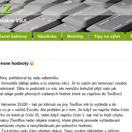
a makra VBA
Excel šablony
Nástěnka
Mobility
Tipy na výlet
presne hodnoty
fóra, potřeboval by radu odborníku.
ormuláře (dělají jednu a tu stejnou věc). Je to zatím jen testovací soubor,
odstranit. Děla to podstatě co má, ale nemůžu bohužel přijít nato jak
al údaje podle přesných zadaných hodnot které se zapíšou do TexBox1
.
o řekneme 15100 – tak po kliknuti na jiny TexBox mě to vyhledá a do
 co je v sešitů Excelu. Ale problém je v tom, že když se napíše třeba číslo
žku ve které je číslo 15, nebo když napíšu číslo 1, tak mě to hodí chybu.
makru (TextBox nebo nějaké makro), které přesné provede vyhledávaní
 neházelo chybu a nevyhledávalo jen poloviční hodnotu.
. Za každou radu Vám předem dekuji. Dany soubor přikládám v příloze.