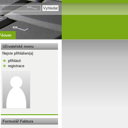
Fórum
Uživatelské menu
Nejste přihlášen(a)
přihlásit
registrace
\n
Formulář Faktura