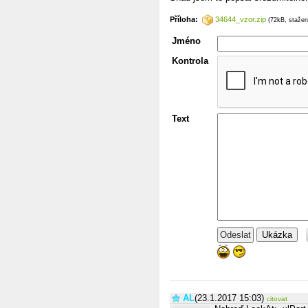
Příloha:
34644_vzor.zip
(72kB, stažen
Jméno
Kontrola
Text
Ukázka
AL
(23.1.2017 15:03)
citovat