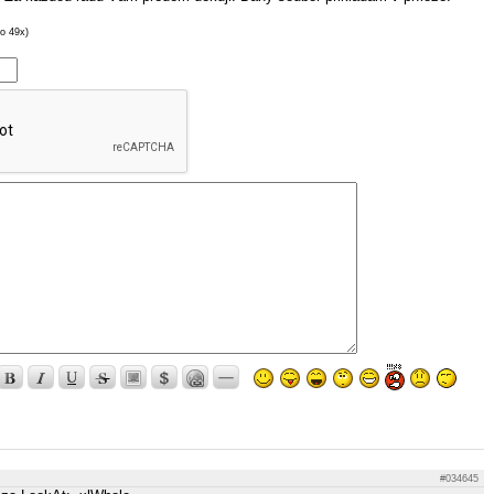
o 49x)
#034645