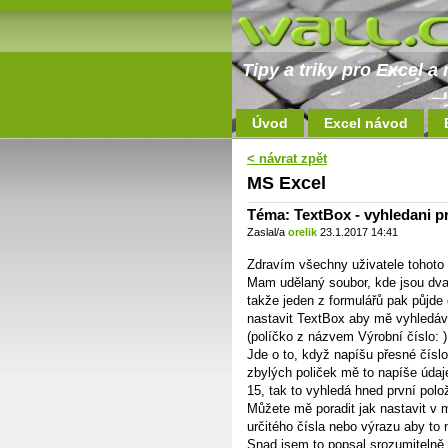
Tipy a triky pro Excel 
Úvod
Excel návod
< návrat zpět
MS Excel
Téma: TextBox - vyhledani 
Zaslal/a
orelik
23.1.2017 14:41
Zdravím všechny uživatele tohoto 
Mam udělaný soubor, kde jsou dva f
takže jeden z formulářů pak půjde 
nastavit TextBox aby mě vyhledáv
(políčko z názvem Výrobní číslo: )
Jde o to, když napíšu přesné čísl
zbylých poliček mě to napíše údaje
15, tak to vyhledá hned první polo
Můžete mě poradit jak nastavit v 
určitého čísla nebo výrazu aby to
Snad jsem to popsal srozumitelně