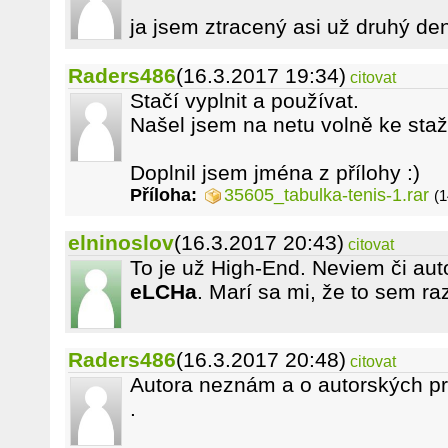
ja jsem ztracený asi už druhý den
Raders486
(16.3.2017 19:34)
citovat
Stačí vyplnit a používat.
Našel jsem na netu volně ke sta
Doplnil jsem jména z přílohy :)
Příloha:
35605_tabulka-tenis-1.rar
(1
elninoslov
(16.3.2017 20:43)
citovat
To je už High-End. Neviem či au
eLCHa
. Marí sa mi, že to sem raz
Raders486
(16.3.2017 20:48)
citovat
Autora neznám a o autorských p
.