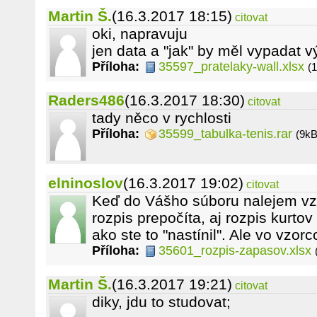
Martin Š.
(16.3.2017 18:15)
citovat
oki, napravuju
jen data a "jak" by měl vypadat v
Příloha:
35597_pratelaky-wall.xlsx
(
Raders486
(16.3.2017 18:30)
citovat
tady něco v rychlosti
Příloha:
35599_tabulka-tenis.rar
(9kB
elninoslov
(16.3.2017 19:02)
citovat
Keď do Vášho súboru nalejem vz
rozpis prepočíta, aj rozpis kurtov
ako ste to "nastínil". Ale vo vzorco
Příloha:
35601_rozpis-zapasov.xlsx
Martin Š.
(16.3.2017 19:21)
citovat
diky, jdu to studovat;