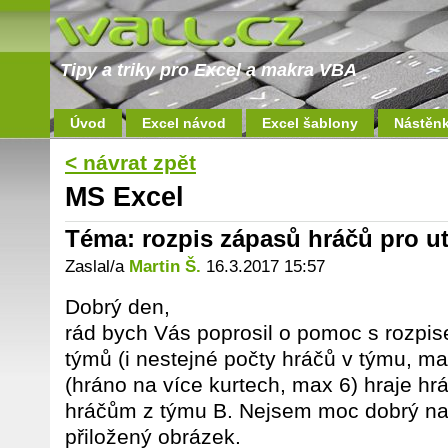
Tipy a triky pro Excel a makra VBA
Úvod
Excel návod
Excel šablony
Nástěn
< návrat zpět
MS Excel
Téma: rozpis zápasů hráčů pro u
Zaslal/a
Martin Š.
16.3.2017 15:57
Dobrý den,
rád bych Vás poprosil o pomoc s rozpi
týmů (i nestejné počty hráčů v týmu, m
(hráno na více kurtech, max 6) hraje hr
hráčům z týmu B. Nejsem moc dobrý na
přiložený obrázek.