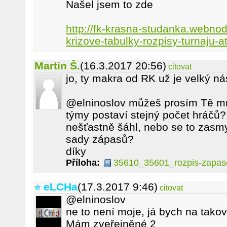
Našel jsem to zde
http://fk-krasna-studanka.webnod
krizove-tabulky-rozpisy-turnaju-at
Martin Š.
(16.3.2017 20:56)
citovat
jo, ty makra od RK už je velký nás
@elninoslov můžeš prosím Tě mr
týmy postaví stejný počet hráčů
nešťastně šáhl, nebo se to zasmy
sady zápasů?
díky
Příloha:
35610_35601_rozpis-zapas
eLCHa
(17.3.2017 9:46)
citovat
@elninoslov
ne to není moje, já bych na tako
Mám zveřejněné 2