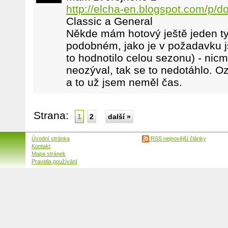
http://elcha-en.blogspot.com/p/d
Classic a General
Někde mám hotový ještě jeden ty
podobném, jako je v požadavku js
to hodnotilo celou sezonu) - nic
neozýval, tak se to nedotáhlo. O
a to už jsem neměl čas.
Strana:
1
2
další »
Úvodní stránka
RSS nejnovější články
Kontakt
Mapa stránek
Pravidla používání