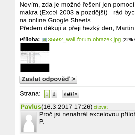
Nevím, zda je možné řešení jen pomocí
makra (Excel 2003 a pozdější) - rád byc
na online Google Sheets.
Předem děkuji a přeji hezký den, Martin
Příloha:
35592_wall-forum-obrazek.jpg
(228k
Zaslat odpověď >
Strana:
1
2
další »
Pavlus
(16.3.2017 17:26)
citovat
Proč jsi nenahrál excelovou příl
P.