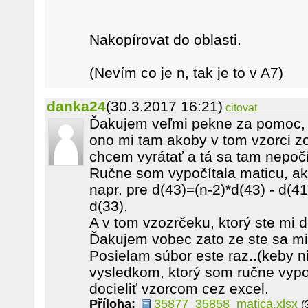
Nakopírovat do oblasti.
(Nevím co je n, tak je to v A7)
danka24
(30.3.2017 16:21)
citovat
Ďakujem veľmi pekne za pomoc,
ono mi tam akoby v tom vzorci zo
chcem vyrátať a tá sa tam nepočí
Ručne som vypočítala maticu, ak
napr. pre d(43)=(n-2)*d(43) - d(41
d(33).
A v tom vzozrčeku, ktorý ste mi da
Ďakujem vobec zato ze ste sa mi 
Posielam súbor este raz..(keby ni
vysledkom, ktorý som ručne vypo
docieliť vzorcom cez excel.
Příloha:
35877_35858_matica.xlsx
(