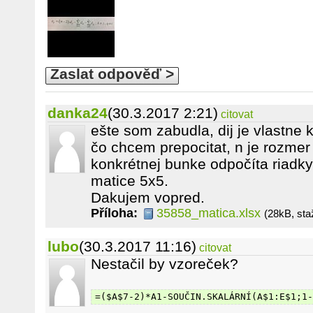
Zaslat odpověď >
danka24
(30.3.2017 2:21)
citovat
ešte som zabudla, dij je vlastne 
čo chcem prepocitat, n je rozmer
konkrétnej bunke odpočíta riadky
matice 5x5.
Dakujem vopred.
Příloha:
35858_matica.xlsx
(28kB, sta
lubo
(30.3.2017 11:16)
citovat
Nestačil by vzoreček?
=($A$7-2)*A1-SOUČIN.SKALÁRNÍ(A$1:E$1;1-