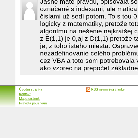
Jasné máte pravdu, opisovala som
označené s indexami, ale matica 
čislami už sedí potom. To s tou 0
logicky z matematiky, pretože tot
algoritmu na riešenie najkratšej 
z E(1,1) je 0,aj z D(1,1) pretože
je, z toho isteho miesta. Osprav
nezadefinovanie celého problému.
cez VBA a toto som potrebovala v
ako vzorec na prepočet základnej
Úvodní stránka
RSS nejnovější články
Kontakt
Mapa stránek
Pravidla používání