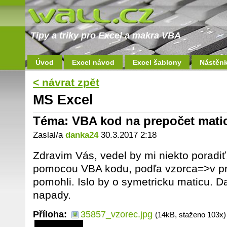
Tipy a triky pro Excel a makra VBA
Úvod
Excel návod
Excel šablony
Nástěn
< návrat zpět
MS Excel
Téma: VBA kod na prepočet mati
Zaslal/a
danka24
30.3.2017 2:18
Zdravim Vás, vedel by mi niekto poradiť
pomocou VBA kodu, podľa vzorca=>v pri
pomohli. Islo by o symetricku maticu. 
napady.
Příloha:
35857_vzorec.jpg
(14kB, staženo 103x)