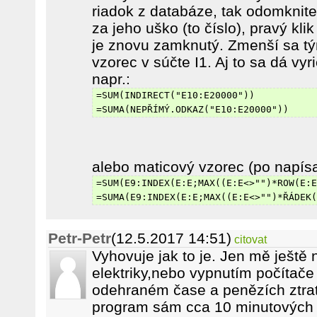
riadok z databáze, tak odomknite 
za jeho uško (to číslo), pravý kli
je znovu zamknutý. Zmenší sa tý
vzorec v súčte I1. Aj to sa dá vy
napr.:
=SUM(INDIRECT("E10:E20000"))
=SUMA(NEPŘÍMÝ.ODKAZ("E10:E20000"))
alebo maticový vzorec (po napísa
=SUM(E9:INDEX(E:E;MAX((E:E<>"")*ROW(E:E
=SUMA(E9:INDEX(E:E;MAX((E:E<>"")*ŘÁDEK(
Petr-Petr
(12.5.2017 14:51)
citovat
Vyhovuje jak to je. Jen mě ještě 
elektriky,nebo vypnutím počítače 
odehraném čase a penězích ztratí
program sám cca 10 minutových i