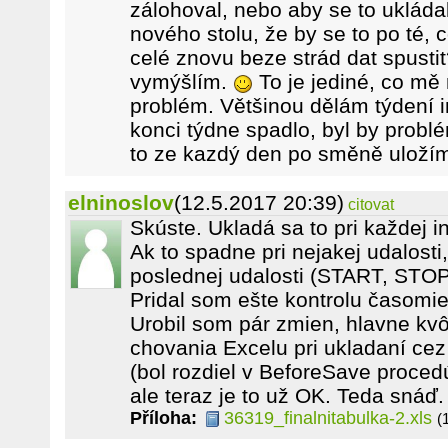
zálohoval, nebo aby se to ukláda
nového stolu, že by se to po té, 
celé znovu beze strád dat spustit
vymýšlím.
To je jediné, co mě
problém. Většinou dělám týdení i
konci týdne spadlo, byl by problé
to ze kazdý den po směně uloží
elninoslov
(12.5.2017 20:39)
citovat
Skúste. Ukladá sa to pri každej int
Ak to spadne pri nejakej udalosti,
poslednej udalosti (START, STOP
Pridal som ešte kontrolu časomier
Urobil som pár zmien, hlavne kvô
chovania Excelu pri ukladaní ce
(bol rozdiel v BeforeSave proced
ale teraz je to už OK. Teda snáď.
Příloha:
36319_finalnitabulka-2.xls
(