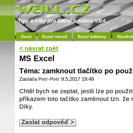
Tipy a triky pro Excel a makra VBA
Úvod
Excel návod
Excel šablony
Nástěn
< návrat zpět
MS Excel
Téma: zamknout tlačítko po použ
Zaslal/a
Petr-Petr
9.5.2017 19:49
Chtěl bych se zeptat, jestli lze po použit
příkazem toto tačítko zamknout tzn. že 
Díky.
Zaslat odpověď >