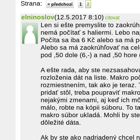
Strana:
« předchozí
1
2
elninoslov
(12.5.2017 8:10)
citovat
Len si ešte premyslite to zaokrú
nemá počítať s haliermi. Lebo nap
Počíta sa iba 6 Kč alebo sa má po
Alebo sa má zaokrúhľovať na cel
pod ,50 dole (6,-) a nad ,50 hore (
A ešte rada, aby ste nezsasahov
rozloženia dát na liste. Makro p
rozmiestnením, tak ako je teraz. 
pridať stôl, treba poupraviť mak
nejakými zmenami, aj keď ich mô
málo, robte na kópii súboru. To ta
makro súbor ukladá. Mohli by st
dôležité dáta.
Ak by ste ako nadriadený chcel n