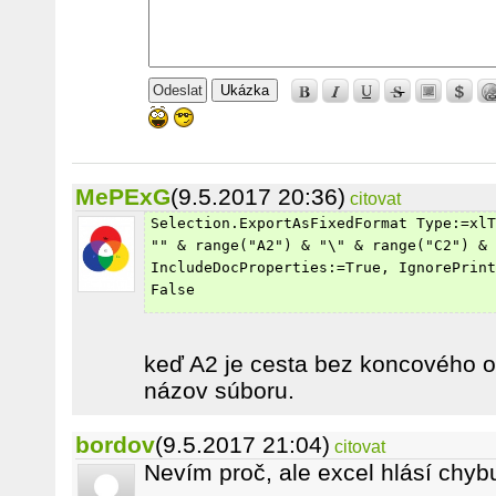
Ukázka
MePExG
(9.5.2017 20:36)
citovat
Selection.ExportAsFixedFormat Type:=xlT
"" & range("A2") & "\" & range("C2") & 
IncludeDocProperties:=True, IgnorePrint
False
keď A2 je cesta bez koncového o
názov súboru.
bordov
(9.5.2017 21:04)
citovat
Nevím proč, ale excel hlásí chyb