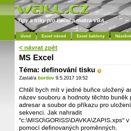
Tipy a triky pro Excel a makra VBA
Úvod
Excel návod
Excel šablony
Nástěn
< návrat zpět
MS Excel
Téma: definování tisku
Zaslal/a
bordov
9.5.2017 19:52
Chtěl bych mít v jedné buňce uložený a
název souboru a hodnoty těchto buněk
adresar a soubor do příkazu pro uložení
sekvenci. Jak nahradit
"c:\MISO\GORISS\DAVKA\ZAPIS.xps" v n
pomocí definovaných proměnných.