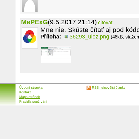
MePExG
(9.5.2017 21:14)
citovat
Mne nie. Skúste čítať aj pod kódo
Příloha:
36293_uloz.png
(46kB, stažen
Úvodní stránka
RSS nejnovější články
Kontakt
Mapa stránek
Pravidla používání