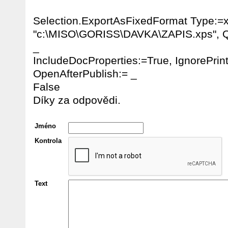
Selection.ExportAsFixedFormat Type:=
"c:\MISO\GORISS\DAVKA\ZAPIS.xps", Qu
_
IncludeDocProperties:=True, IgnorePrin
OpenAfterPublish:= _
False
Díky za odpovědi.
Jméno
Kontrola
Text