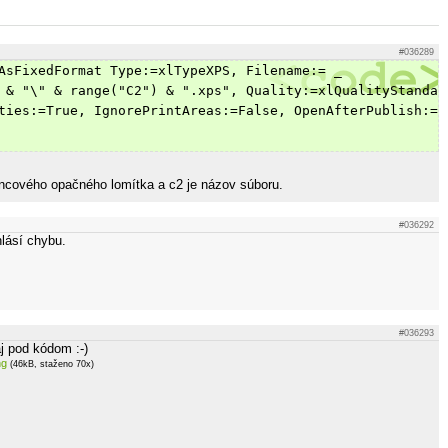
#036289
AsFixedFormat Type:=xlTypeXPS, Filename:= _
 & "\" & range("C2") & ".xps", Quality:=xlQualityStandar
ties:=True, IgnorePrintAreas:=False, OpenAfterPublish:= 
ncového opačného lomítka a c2 je názov súboru.
#036292
hlásí chybu.
#036293
j pod kódom :-)
ng
(46kB, staženo 70x)