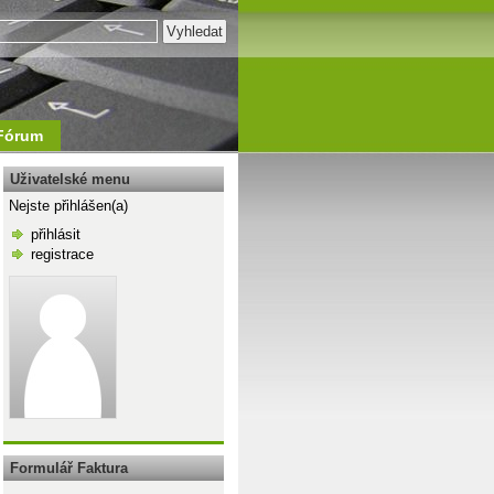
Fórum
Uživatelské menu
Nejste přihlášen(a)
přihlásit
registrace
\n
Formulář Faktura