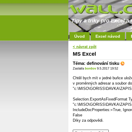
Tipy a triky pro Excel 
Úvod
Excel návod
< návrat zpět
MS Excel
Téma: definování tisku
Zaslal/a
bordov
9.5.2017 19:52
Chtěl bych mít v jedné buňce ulož
v proměnných adresar a soubor do 
"c:\MISO\GORISS\DAVKA\ZAPIS.xp
Selection.ExportAsFixedFormat T
"c:\MISO\GORISS\DAVKA\ZAPIS.xp
IncludeDocProperties:=True, Ignor
False
Díky za odpovědi.