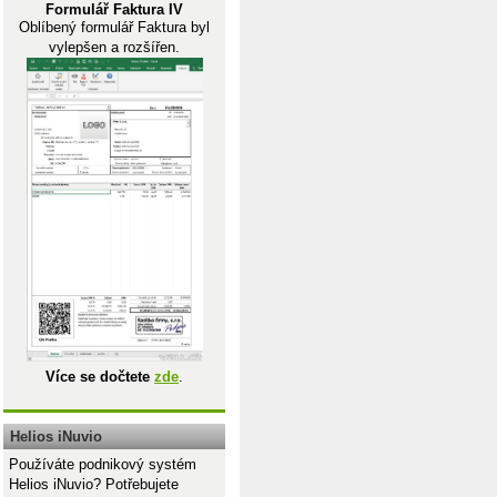
Formulář Faktura IV
Oblíbený formulář Faktura byl
vylepšen a rozšířen.
d, _
_
Více se dočtete
zde
.
Helios iNuvio
Používáte podnikový systém
Helios iNuvio? Potřebujete