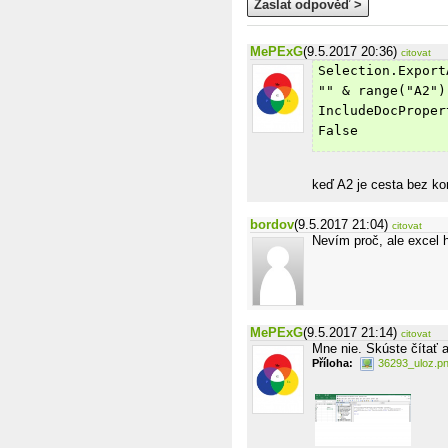
Zaslat odpověď >
MePExG
(9.5.2017 20:36)
citovat
Selection.Export
"" & range("A2")
IncludeDocProper
False
keď A2 je cesta bez ko
bordov
(9.5.2017 21:04)
citovat
Nevím proč, ale excel 
MePExG
(9.5.2017 21:14)
citovat
Mne nie. Skúste čítať a
Příloha:
36293_uloz.p