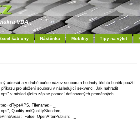
a makra VBA
Excel šablony
Nástěnka
Mobility
Tipy na výlet
ený adresář a v druhé buňce název souboru a hodnoty těchto buněk použít
příkazu pro uložení souboru v následující sekvenci. Jak nahradit
s" v následujícím zápise pomocí definovaných proměnných.
ype:=xlTypeXPS, Filename:= _
s", Quality:=xlQualityStandard, _
ePrintAreas:=False, OpenAfterPublish:= _