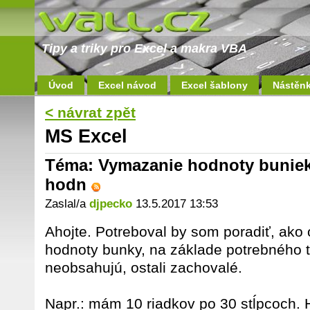
Tipy a triky pro Excel a makra VBA
Úvod
Excel návod
Excel šablony
Nástěn
< návrat zpět
MS Excel
Téma: Vymazanie hodnoty buniek 
hodn
Zaslal/a
djpecko
13.5.2017 13:53
Ahojte. Potreboval by som poradiť, ako
hodnoty bunky, na základe potrebného tex
neobsahujú, ostali zachovalé.
Napr.: mám 10 riadkov po 30 stĺpcoch