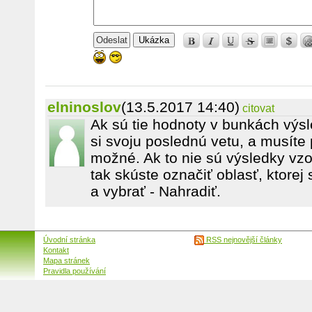
Ukázka
elninoslov
(13.5.2017 14:40)
citovat
Ak sú tie hodnoty v bunkách výsl
si svoju poslednú vetu, a musíte p
možné. Ak to nie sú výsledky vzo
tak skúste označiť oblasť, ktorej
a vybrať - Nahradiť.
Úvodní stránka
RSS nejnovější články
Kontakt
Mapa stránek
Pravidla používání