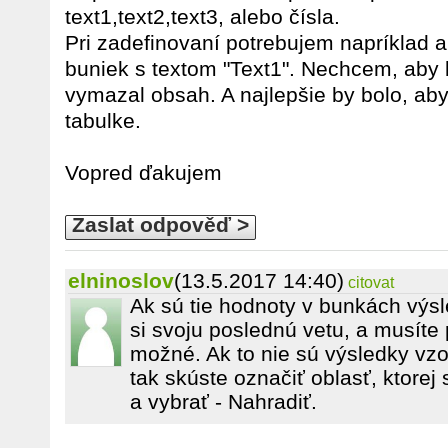
text1,text2,text3, alebo čísla.
Pri zadefinovaní potrebujem napríklad
buniek s textom "Text1". Nechcem, aby 
vymazal obsah. A najlepšie by bolo, ab
tabulke.
Vopred ďakujem
Zaslat odpověď >
elninoslov
(13.5.2017 14:40)
citovat
Ak sú tie hodnoty v bunkách výsl
si svoju poslednú vetu, a musíte p
možné. Ak to nie sú výsledky vzo
tak skúste označiť oblasť, ktorej
a vybrať - Nahradiť.