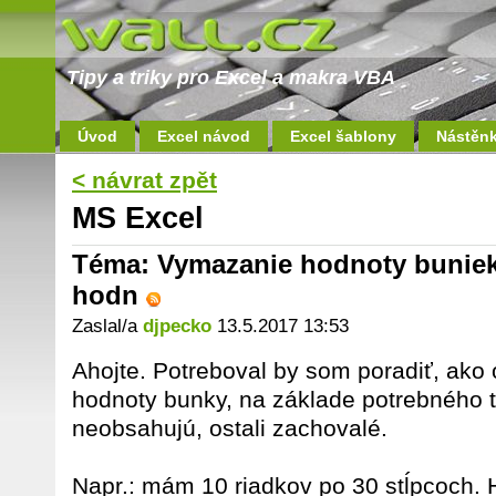
Tipy a triky pro Excel a makra VBA
Úvod
Excel návod
Excel šablony
Nástěn
< návrat zpět
MS Excel
Téma: Vymazanie hodnoty buniek 
hodn
Zaslal/a
djpecko
13.5.2017 13:53
Ahojte. Potreboval by som poradiť, ako
hodnoty bunky, na základe potrebného tex
neobsahujú, ostali zachovalé.
Napr.: mám 10 riadkov po 30 stĺpcoch