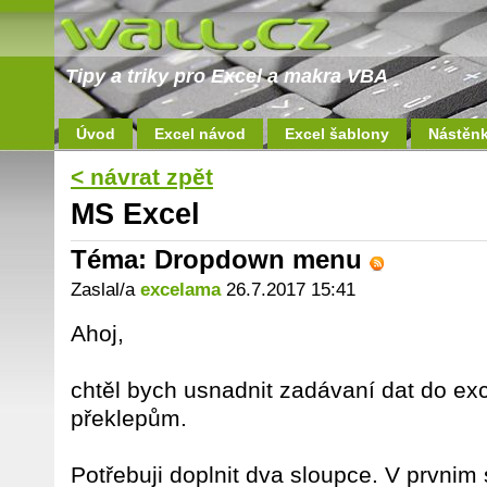
Tipy a triky pro Excel a makra VBA
Úvod
Excel návod
Excel šablony
Nástěn
< návrat zpět
MS Excel
Téma: Dropdown menu
Zaslal/a
excelama
26.7.2017 15:41
Ahoj,
chtěl bych usnadnit zadávaní dat do ex
překlepům.
Potřebuji doplnit dva sloupce. V prvnim