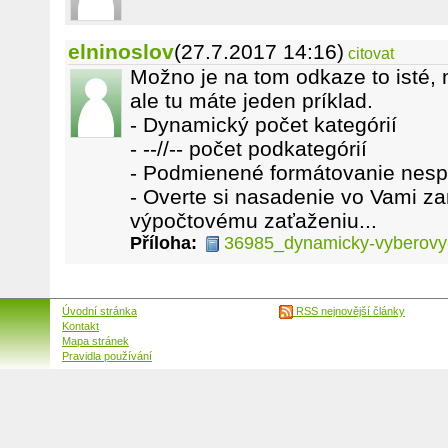
elninoslov
(27.7.2017 14:16)
citovat
Možno je na tom odkaze to isté,
ale tu máte jeden príklad.
- Dynamický počet kategórií
- --//-- počet podkategórií
- Podmienené formátovanie nesp
- Overte si nasadenie vo Vami z
výpočtovému zaťaženiu...
Příloha:
36985_dynamicky-vyberovy
Úvodní stránka
RSS nejnovější články
Kontakt
Mapa stránek
Pravidla používání