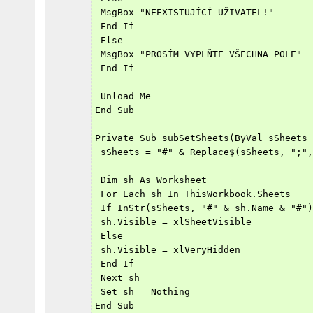
 MsgBox "NEEXISTUJÍCÍ UŽIVATEL!"
 End If
 Else
 MsgBox "PROSÍM VYPLŇTE VŠECHNA POLE"
 End If
 Unload Me
End Sub
Private Sub subSetSheets(ByVal sSheets 
 sSheets = "#" & Replace$(sSheets, ";",
 Dim sh As Worksheet
 For Each sh In ThisWorkbook.Sheets
 If InStr(sSheets, "#" & sh.Name & "#")
 sh.Visible = xlSheetVisible
 Else
 sh.Visible = xlVeryHidden
 End If
 Next sh
 Set sh = Nothing
End Sub