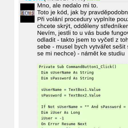
Mno, ale nedalo mi to.
Toto je kód, jak by pravděpodob
Při volání procedury vyplníte pou
chcete skrýt, odděleny středníke
Nevím, jestli to u vás bude fung
odladit - takto jsem to vyčetl z t
sebe - musel bych vytvářet sešit
se mi nechce) - námět ke studiu
Private Sub CommandButton1_Click()
 Dim sUserName As String
 Dim sPassword As String
 sUserName = TextBox1.Value
 sPassword = TextBox2.Value
 If Not sUserName = "" And sPassword = 
 Dim iUser As Long
 iUser = -1
 On Error Resume Next