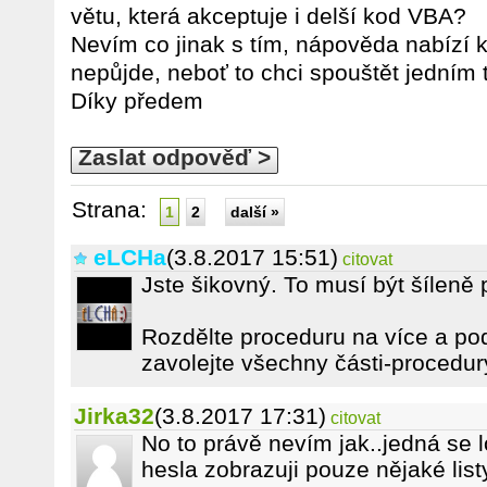
větu, která akceptuje i delší kod VBA?
Nevím co jinak s tím, nápověda nabízí ko
nepůjde, neboť to chci spouštět jedním 
Díky předem
Zaslat odpověď >
Strana:
1
2
další »
eLCHa
(3.8.2017 15:51)
citovat
Jste šikovný. To musí být šíleně 
Rozdĕlte proceduru na více a po
zavolejte všechny části-procedur
Jirka32
(3.8.2017 17:31)
citovat
No to právě nevím jak..jedná se l
hesla zobrazuji pouze nějaké list