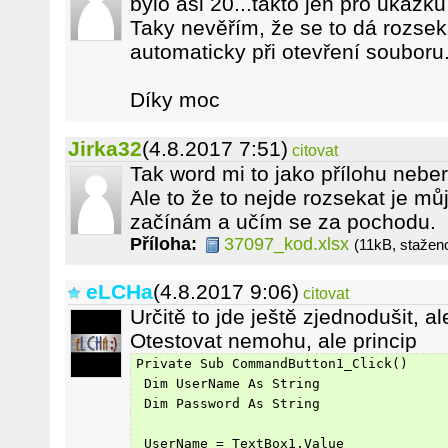
bylo asi 20...takto jen pro ukázku
Taky nevěřím, že se to dá rozsek
automaticky při otevření souboru.
Díky moc
Jirka32
(4.8.2017 7:51)
citovat
Tak word mi to jako přílohu neber
Ale to že to nejde rozsekat je mů
začínám a učím se za pochodu.
Příloha:
37097_kod.xlsx
(11kB, stažen
eLCHa
(4.8.2017 9:06)
citovat
Určitě to jde ještě zjednodušit, a
Otestovat nemohu, ale princip
Private Sub CommandButton1_Click()
 Dim UserName As String
 Dim Password As String
 UserName = TextBox1.Value