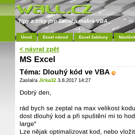
Tipy a triky pro Excel a makra VBA
Úvod
Excel návod
Excel šablony
Nástěn
< návrat zpět
MS Excel
Téma: Dlouhý kód ve VBA
Zaslal/a
Jirka32
3.8.2017 14:27
Dobrý den,
rád bych se zeptal na max velikost kod
dost dlouhý kod a při spuštění mi to ho
large"
Lze nějak optimalizovat kod, nebo vloži