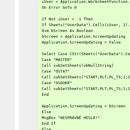
 iUser = Application.WorksheetFunction.
 On Error GoTo 0
 If Not iUser = -1 Then
 If Sheets("UserData").Cells(iUser, 2).
 Dim bScreen As Boolean
 bScreen = Application.ScreenUpdating
 Application.ScreenUpdating = False
 Select Case CStr(Sheets("UserData").Ce
 Case "MASTER"
 Call subSetSheets(vbNullString)
 Case "OSTAT"
 Call subSetSheets("START;PLT;PL_TS;1;2
 Case "OSOUKR"
 Call subSetSheets("START;PLT;PL_TS;1;2
 End
 Application.ScreenUpdating = bScreen
 Else
 MsgBox "NESPRÁVNÉ HESLO!"
 End If
 Else