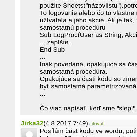
použite Sheets("názovlistu").pot
To logovanie alebo čo to vlastne r
užívateľa a jeho akcie. Ak je tak,
samostatnú procedúru
Sub LogProc(User as String, Akc
... zapíšte...
End Sub
...
Inak povedané, opakujúce sa čas
samostatná procedúra.
Opakujúce sa časti kódu so zm
byť samostatná parametrizovaná
...
Čo viac napísať, keď sme "slepí".
Jirka32
(4.8.2017 7:49)
citovat
Posílám část kodu ve wordu, potř