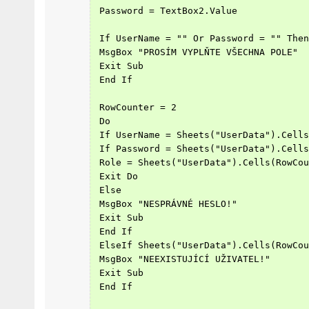
 Password = TextBox2.Value
 If UserName = "" Or Password = "" Then
 MsgBox "PROSÍM VYPLŇTE VŠECHNA POLE"
 Exit Sub
 End If
 RowCounter = 2
 Do
 If UserName = Sheets("UserData").Cells
 If Password = Sheets("UserData").Cells
 Role = Sheets("UserData").Cells(RowCou
 Exit Do
 Else
 MsgBox "NESPRÁVNÉ HESLO!"
 Exit Sub
 End If
 ElseIf Sheets("UserData").Cells(RowCou
 MsgBox "NEEXISTUJÍCÍ UŽIVATEL!"
 Exit Sub
 End If