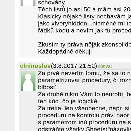
schovány.
Těch listů je asi 50 a mám asi 20
Klasicky nějaké listy nechávám ja
jako xlveryhidden...nicméně mi t
řádků kodu a nevím jak tu procedu
Zkusím ty práva nějak zkonsolido
Každopádně děkuji
elninoslov
(3.8.2017 21:52)
citovat
Za prvé neverím tomu, že sa to 
parametrizovať procedúry, či roz
blbosť.
Za druhé nikto Vám to neurobí, be
ten kód, čo je logické.
Za tretie, len všeobecne, napr. s
procedúru na kontrolu práv, napr 
s parametrom inú procedúru na sk
odstráňte všetky Sheets("názovlis