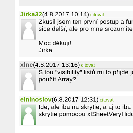
Jirka32
(4.8.2017 10:14)
citovat
Zkusil jsem ten první postup a fun
sice delší, ale pro mne srozumite
Moc děkuji!
Jirka
xlnc
(4.8.2017 13:16)
citovat
S tou "visibility" listů mi to přijd
použít Array?
elninoslov
(6.8.2017 12:31)
citovat
Ide, ale iba na skrytie, a aj to i
skrytie pomocou xlSheetVeryHidd