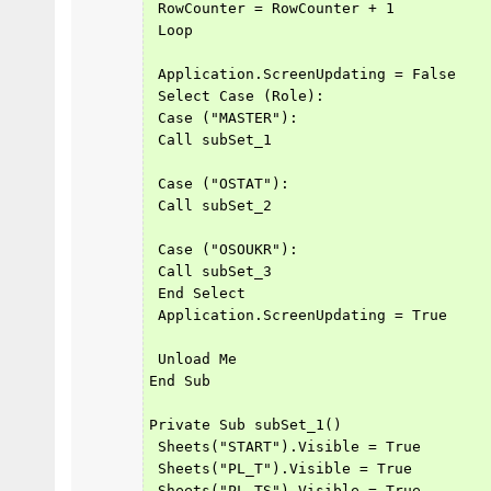
 RowCounter = RowCounter + 1
 Loop
 Application.ScreenUpdating = False
 Select Case (Role):
 Case ("MASTER"):
 Call subSet_1
 Case ("OSTAT"):
 Call subSet_2
 Case ("OSOUKR"):
 Call subSet_3
 End Select
 Application.ScreenUpdating = True
 Unload Me
End Sub
Private Sub subSet_1()
 Sheets("START").Visible = True
 Sheets("PL_T").Visible = True
 Sheets("PL_TS").Visible = True