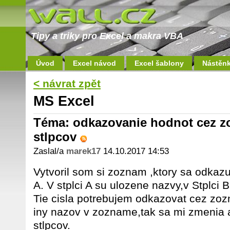
Tipy a triky pro Excel a makra VBA
Úvod
Excel návod
Excel šablony
Nástěn
< návrat zpět
MS Excel
Téma: odkazovanie hodnot cez z
stlpcov
Zaslal/a
marek17
14.10.2017 14:53
Vytvoril som si zoznam ,ktory sa odkaz
A. V stplci A su ulozene nazvy,v Stplci B
Tie cisla potrebujem odkazovat cez z
iny nazov v zozname,tak sa mi zmenia a
stlpcov.