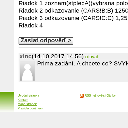
Riadok 1 zoznam(stplecA)(vybrana po
Riadok 2 odkazovanie (CARS!B:B) 125
Riadok 3 odkazovanie (CARS!C:C) 1,25
Riadok 4
Zaslat odpověď >
xlnc
(14.10.2017 14:56)
citovat
Prima zadání. A chcete co? SV
Úvodní stránka
RSS nejnovější články
Kontakt
Mapa stránek
Pravidla používání