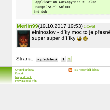
 Application.CutCopyMode = False
 Range("A1").Select
End Sub
Merlin99
(19.10.2017 19:53)
citovat
elninoslov - díky moc to je přesně
super super dííííky
Strana:
« předchozí
1
2
Úvodní stránka
RSS nejnovější články
Kontakt
Mapa stránek
Pravidla používání