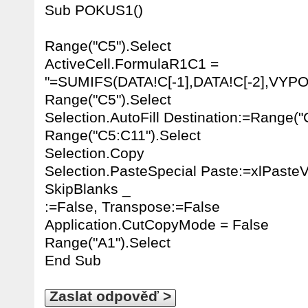
Sub POKUS1()
Range("C5").Select
ActiveCell.FormulaR1C1 =
"=SUMIFS(DATA!C[-1],DATA!C[-2],VYPO
Range("C5").Select
Selection.AutoFill Destination:=Range("
Range("C5:C11").Select
Selection.Copy
Selection.PasteSpecial Paste:=xlPasteV
SkipBlanks _
:=False, Transpose:=False
Application.CutCopyMode = False
Range("A1").Select
End Sub
Zaslat odpověď >