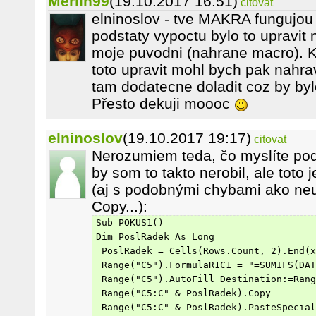
Merlin99
(19.10.2017 16:51)
citovat
elninoslov - tve MAKRA fungujou 
podstaty vypoctu bylo to upravit n
moje puvodni (nahrane macro). 
toto upravit mohl bych pak nahrav
tam dodatecne doladit coz by byl
Přesto dekuji moooc
elninoslov
(19.10.2017 19:17)
citovat
Nerozumiem teda, čo myslíte pod
by som to takto nerobil, ale toto
(aj s podobnými chybami ako neur
Copy...):
Sub POKUS1()
Dim PoslRadek As Long
 PoslRadek = Cells(Rows.Count, 2).End(x
 Range("C5").FormulaR1C1 = "=SUMIFS(DA
 Range("C5").AutoFill Destination:=Rang
 Range("C5:C" & PoslRadek).Copy
 Range("C5:C" & PoslRadek).PasteSpecial