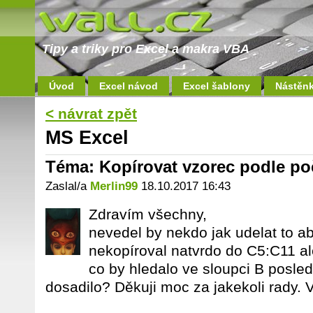
Tipy a triky pro Excel a makra VBA
Úvod
Excel návod
Excel šablony
Nástěn
< návrat zpět
MS Excel
Téma: Kopírovat vzorec podle p
Zaslal/a
Merlin99
18.10.2017 16:43
Zdravím všechny,
nevedel by nekdo jak udelat to a
nekopíroval natvrdo do C5:C11 a
co by hledalo ve sloupci B posle
dosadilo? Děkuji moc za jakekoli rady. V