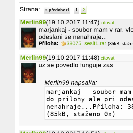
Strana:
« předchozí
1
2
Merlin99
(19.10.2017 11:47)
citovat
marjankaj - soubor mam v rar. vlo
odeslani se nenahraje...
Příloha:
38075_sesit1.rar
(85kB, staže
Merlin99
(19.10.2017 11:48)
citovat
uz se povedlo funguje zas
Merlin99 napsal/a:
marjankaj - soubor mam 
do prilohy ale pri odes
nenahraje...Příloha: 38
(85kB, staženo 0x)