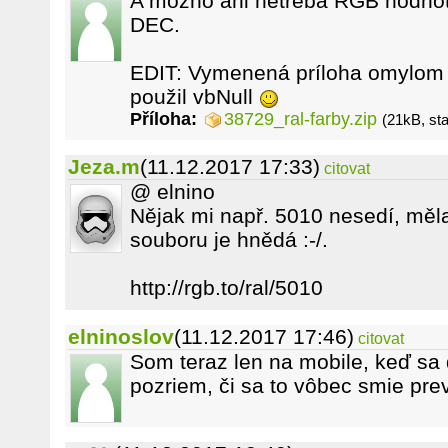
A možno ani netreba RGB hodnoty,
DEC.
EDIT: Vymenená príloha omylom
použil vbNull
Příloha:
38729_ral-farby.zip
(21kB, st
Jeza.m
(11.12.2017 17:33)
citovat
@ elnino
Nějak mi např. 5010 nesedí, měl
souboru je hnědá :-/.
http://rgb.to/ral/5010
elninoslov
(11.12.2017 17:46)
citovat
Som teraz len na mobile, keď sa
pozriem, či sa to vôbec smie pre