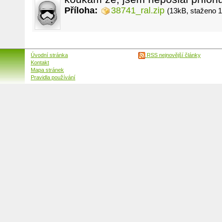
Příloha:
38741_ral.zip
(13kB, staženo 
Úvodní stránka
RSS nejnovější články
Kontakt
Mapa stránek
Pravidla používání