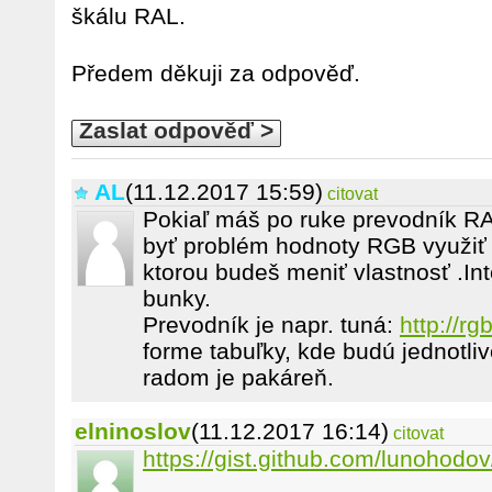
škálu RAL.
Předem děkuji za odpověď.
Zaslat odpověď >
AL
(11.12.2017 15:59)
citovat
Pokiaľ máš po ruke prevodník R
byť problém hodnoty RGB využiť v
ktorou budeš meniť vlastnosť .Inte
bunky.
Prevodník je napr. tuná:
http://rgb
forme tabuľky, kde budú jednotliv
radom je pakáreň.
elninoslov
(11.12.2017 16:14)
citovat
https://gist.github.com/lunohodo