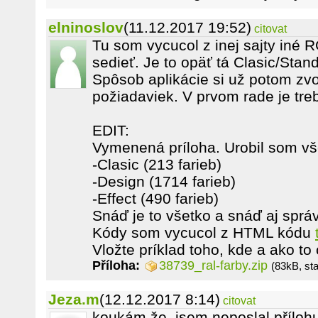
elninoslov
(11.12.2017 19:52)
citovat
Tu som vycucol z inej sajty iné R
sedieť. Je to opäť tá Clasic/Stan
Spôsob aplikácie si už potom zv
požiadaviek. V prvom rade je tre
EDIT:
Vymenená príloha. Urobil som vš
-Clasic (213 farieb)
-Design (1714 farieb)
-Effect (490 farieb)
Snáď je to všetko a snáď aj sprá
Kódy som vycucol z HTML kódu
Vložte príklad toho, kde a ako to
Příloha:
38739_ral-farby.zip
(83kB, st
Jeza.m
(12.12.2017 8:14)
citovat
koukám že, jsem neposlal přílohu