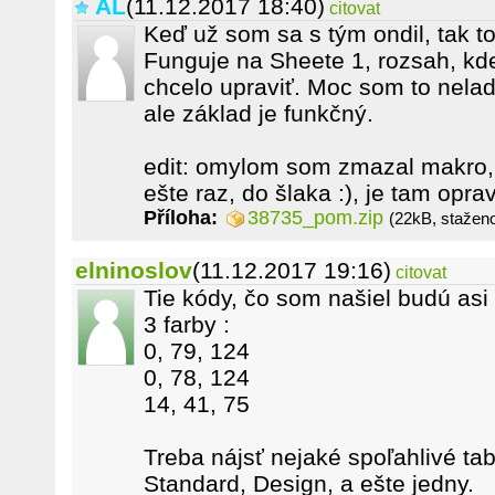
AL
(11.12.2017 18:40)
citovat
Keď už som sa s tým ondil, tak 
Funguje na Sheete 1, rozsah, kde
chcelo upraviť. Moc som to neladi
ale základ je funkčný.
edit: omylom som zmazal makro, 
ešte raz, do šlaka :), je tam opra
Příloha:
38735_pom.zip
(22kB, stažen
elninoslov
(11.12.2017 19:16)
citovat
Tie kódy, čo som našiel budú asi
3 farby :
0, 79, 124
0, 78, 124
14, 41, 75
Treba nájsť nejaké spoľahlivé ta
Standard, Design, a ešte jedny.