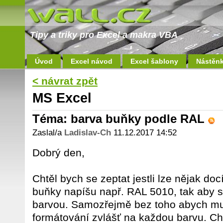
Tipy a triky pro Excel a makra VBA
Úvod
Excel návod
Excel šablony
Nástěn
< návrat zpět
MS Excel
Téma: barva buňky podle RAL
Zaslal/a
Ladislav-Ch
11.12.2017 14:52
Dobrý den,
Chtěl bych se zeptat jestli lze nějak doc
buňky napíšu např. RAL 5010, tak aby s
barvou. Samozřejmě bez toho abych mu
formátování zvlášť na každou barvu. Ch