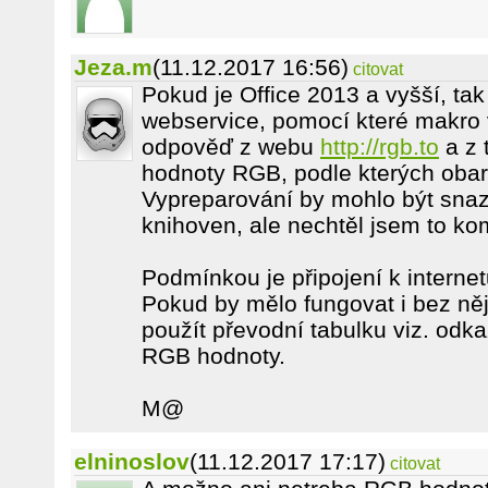
Jeza.m
(11.12.2017 16:56)
citovat
Pokud je Office 2013 a vyšší, ta
webservice, pomocí které makro v
odpověď z webu
http://rgb.to
a z 
hodnoty RGB, podle kterých obar
Vypreparování by mohlo být snaz
knihoven, ale nechtěl jsem to ko
Podmínkou je připojení k internetu
Pokud by mělo fungovat i bez něj, 
použít převodní tabulku viz. odka
RGB hodnoty.
M@
elninoslov
(11.12.2017 17:17)
citovat