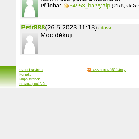
Příloha:
54953_barvy.zip
(21kB, staže
Petr888
(26.5.2023 11:18)
citovat
Moc děkuji.
Úvodní stránka
RSS nejnovější články
Kontakt
Mapa stránek
Pravidla používání