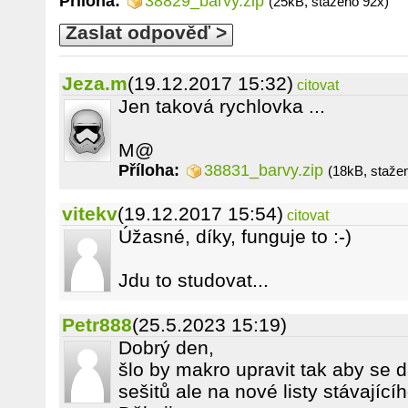
Příloha:
38829_barvy.zip
(25kB, staženo 92x)
Zaslat odpověď >
Jeza.m
(19.12.2017 15:32)
citovat
Jen taková rychlovka ...
M@
Příloha:
38831_barvy.zip
(18kB, staže
vitekv
(19.12.2017 15:54)
citovat
Úžasné, díky, funguje to :-)
Jdu to studovat...
Petr888
(25.5.2023 15:19)
Dobrý den,
šlo by makro upravit tak aby se 
sešitů ale na nové listy stávající