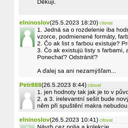
Děkuji.
elninoslov
(25.5.2023 18:20)
citovat
1. Jedná sa o rozdelenie iba hod
vzorce, podmienené formáty, far
2. Čo ak list s farbou existuje? P
3. Čo ak existujú listy s farbami,
Ponechať? Odstrániť?
A ďalej sa ani nezamýšľam...
Petr888
(26.5.2023 8:44)
citovat
1. jen hodnoty tak jak je to v p
2. a 3. irelevantní sešit bude nov
něm při spuštění makra nebudou
elninoslov
(26.5.2023 10:41)
citovat
Návrh cez polia a kolekcie.