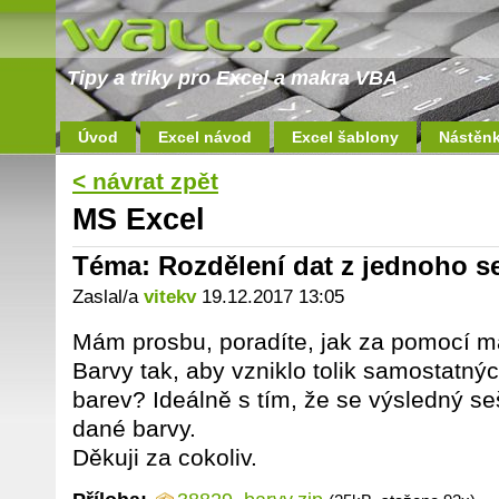
Tipy a triky pro Excel a makra VBA
Úvod
Excel návod
Excel šablony
Nástěn
< návrat zpět
MS Excel
Téma: Rozdělení dat z jednoho se
Zaslal/a
vitekv
19.12.2017 13:05
Mám prosbu, poradíte, jak za pomocí ma
Barvy tak, aby vzniklo tolik samostatnýc
barev? Ideálně s tím, že se výsledný seši
dané barvy.
Děkuji za cokoliv.