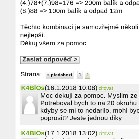
(4.)78+(7.)98=176 => 200m balík a od
(8.)88 => 100m balík a odpad 12m
Těchto kombinací je samozřejmě několik a
nejlepší.
Děkuj všem za pomoc
Zaslat odpověď >
Strana:
« předchozí
1
2
K4BlOs
(16.1.2018 10:08)
citovat
Moc dekuji za pomoc. Myslim ze t
Potreboval bych to na 20 okruhu t
kdyby se mi to nedarilo, mohl byc
poprosit? Jeste jednou diky
K4BlOs
(17.1.2018 13:02)
citovat