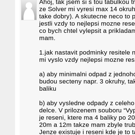
Ahoj, tak jsem si s tou tabulkou t
ze Solver mi vyresi max 14 okruh
take dobry). A skutecne neco to p
jestli vzdy to nejlepsi mozne res
co bych chtel vylepsit a priklada
mam.
1.jak nastavit podminky resitele 
mi vyslo vzdy nejlepsi mozne re
a) aby minimalni odpad z jednoh
budou secteny napr. 3 okruhy, t
baliku
b) aby vysledne odpady z celeho 
delce. V prilozenem souboru “Vy
je reseni, ktere ma 4 baliky po
20m a 12m takze mam zbyle trub
Jenze existuje i reseni kde je to t