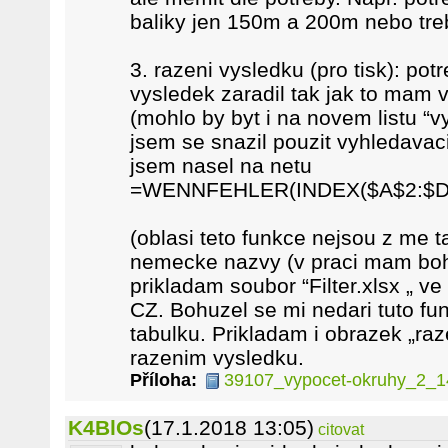
baliky jen 150m a 200m nebo tr
3. razeni vysledku (pro tisk): po
vysledek zaradil tak jak to mam v
(mohlo by byt i na novem listu “v
jsem se snazil pouzit vyhledavaci 
jsem nasel na netu
=WENNFEHLER(INDEX($A$2:$D$6
(oblasi teto funkce nejsou z me 
nemecke nazvy (v praci mam boh
prikladam soubor “Filter.xlsx „ ve
CZ. Bohuzel se mi nedari tuto fu
tabulku. Prikladam i obrazek „raz
razenim vysledku.
Příloha:
39107_vypocet-okruhy_2_14
K4BlOs
(17.1.2018 13:05)
citovat