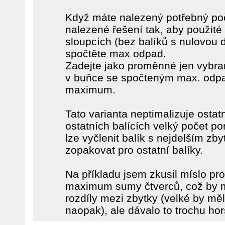
Když máte nalezený potřebný poč
nalezené řešení tak, aby použité
sloupcích (bez balíků s nulovou 
spočtěte max odpad.
Zadejte jako proměnné jen vybran
v buňce se spočteným max. od
maximum.
Tato varianta neptimalizuje ostatn
ostatních balících velký počet 
lze vyčlenit balík s nejdelším z
zopakovat pro ostatní balíky.
Na příkladu jsem zkusil míslo pr
maximum sumy čtverců, což by mě
rozdíly mezi zbytky (velké by měl
naopak), ale dávalo to trochu hor