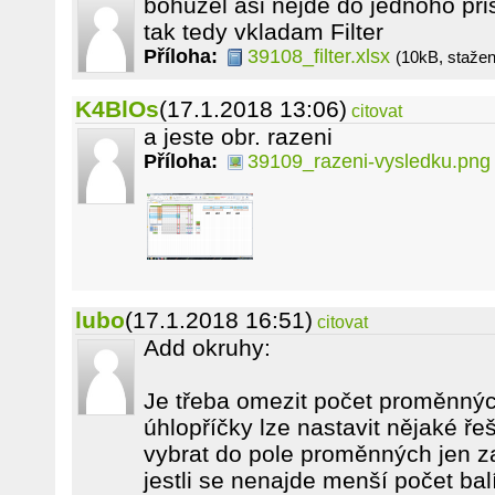
bohuzel asi nejde do jednoho pri
tak tedy vkladam Filter
Příloha:
39108_filter.xlsx
(10kB, staže
K4BlOs
(17.1.2018 13:06)
citovat
a jeste obr. razeni
Příloha:
39109_razeni-vysledku.png
lubo
(17.1.2018 16:51)
citovat
Add okruhy:
Je třeba omezit počet proměnnýc
úhlopříčky lze nastavit nějaké ře
vybrat do pole proměnných jen z
jestli se nenajde menší počet bal