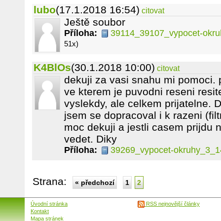
lubo
(17.1.2018 16:54)
citovat
Ještě soubor
Příloha:
39114_39107_vypocet-okruh
51x)
K4BlOs
(30.1.2018 10:00)
citovat
dekuji za vasi snahu mi pomoci. 
ve kterem je puvodni reseni resi
vyslekdy, ale celkem prijatelne. D
jsem se dopracoval i k razeni (fi
moc dekuji a jestli casem prijdu 
vedet. Diky
Příloha:
39269_vypocet-okruhy_3_1
Strana:
« předchozí
1
2
Úvodní stránka
RSS nejnovější články
Kontakt
Mapa stránek