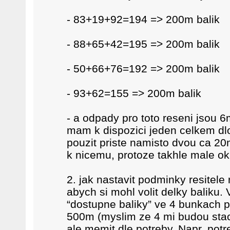
- 83+19+92=194 => 200m balik
- 88+65+42=195 => 200m balik
- 50+66+76=192 => 200m balik
- 93+62=155 => 200m balik
- a odpady pro toto reseni jsou 
mam k dispozici jeden celkem dlo
pouzit priste namisto dvou ca 20m
k nicemu, protoze takhle male ok
2. jak nastavit podminky resitele
abych si mohl volit delky baliku
“dostupne baliky” ve 4 bunkach
500m (myslim ze 4 mi budou stacit
ale memit dle potreby. Napr. potr