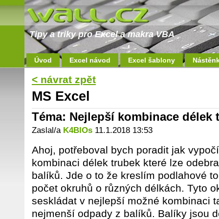
Tipy a triky pro Excel a makra VBA
Úvod
Excel návod
Excel šablony
Nástěn
< návrat zpět
MS Excel
Téma: Nejlepší kombinace délek 
Zaslal/a
K4BlOs
11.1.2018 13:53
Ahoj, potřeboval bych poradit jak vypoč
kombinaci délek trubek které lze odeb
balíků. Jde o to že kreslím podlahové t
počet okruhů o různých délkách. Tyto ok
seskládat v nejlepší možné kombinaci t
nejmenší odpady z balíků. Balíky jsou 