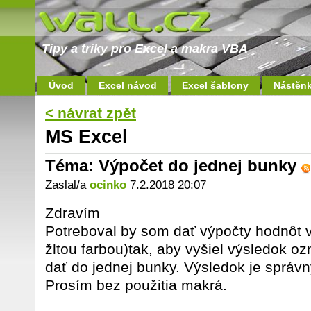
Tipy a triky pro Excel a makra VBA
Úvod
Excel návod
Excel šablony
Nástěn
< návrat zpět
MS Excel
Téma: Výpočet do jednej bunky
Zaslal/a
ocinko
7.2.2018 20:07
Zdravím
Potreboval by som dať výpočty hodnôt
žltou farbou)tak, aby vyšiel výsledok o
dať do jednej bunky. Výsledok je správ
Prosím bez použitia makrá.