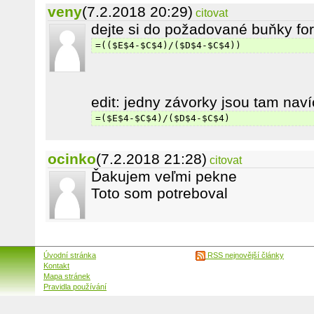
veny
(7.2.2018 20:29)
citovat
dejte si do požadované buňky fo
=(($E$4-$C$4)/($D$4-$C$4))
edit: jedny závorky jsou tam naví
=($E$4-$C$4)/($D$4-$C$4)
ocinko
(7.2.2018 21:28)
citovat
Ďakujem veľmi pekne
Toto som potreboval
Úvodní stránka
RSS nejnovější články
Kontakt
Mapa stránek
Pravidla používání