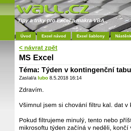
Tipy a triky pro Excel a makra VBA
Úvod
Excel návod
Excel šablony
Nástěn
< návrat zpět
MS Excel
Téma: Týden v kontingenční tab
Zaslal/a
lubo
8.5.2018 16:14
Zdravím.
Všimnul jsem si chování filtru kal. dat v
Pokud filtrujeme minulý, tento nebo příšt
mikrosoftu týden začíná v neděli, končí 