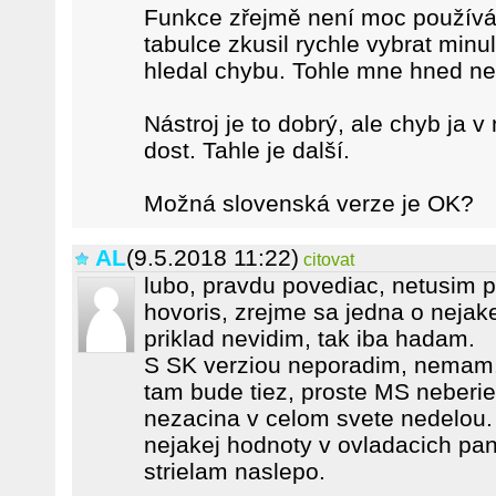
Funkce zřejmě není moc používán
tabulce zkusil rychle vybrat minu
hledal chybu. Tohle mne hned n
Nástroj je to dobrý, ale chyb ja 
dost. Tahle je další.
Možná slovenská verze je OK?
AL
(9.5.2018 11:22)
citovat
lubo, pravdu povediac, netusim pr
hovoris, zrejme sa jedna o nejak
priklad nevidim, tak iba hadam.
S SK verziou neporadim, nemam.
tam bude tiez, proste MS neberie
nezacina v celom svete nedelou. 
nejakej hodnoty v ovladacich pane
strielam naslepo.