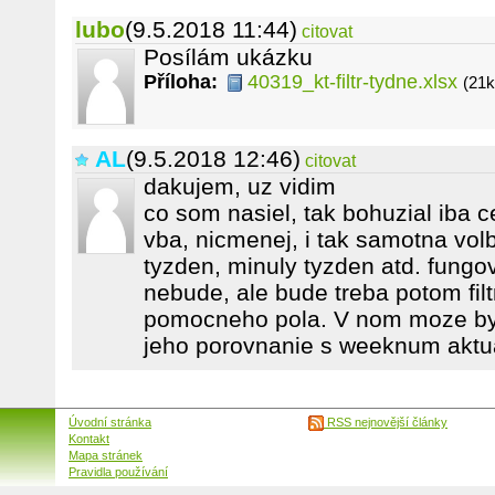
lubo
(9.5.2018 11:44)
citovat
Posílám ukázku
Příloha:
40319_kt-filtr-tydne.xlsx
(21k
AL
(9.5.2018 12:46)
citovat
dakujem, uz vidim
co som nasiel, tak bohuzial iba
vba, nicmenej, i tak samotna volba
tyzden, minuly tyzden atd. fungo
nebude, ale bude treba potom fil
pomocneho pola. V nom moze by
jeho porovnanie s weeknum aktu
Úvodní stránka
RSS nejnovější články
Kontakt
Mapa stránek
Pravidla používání