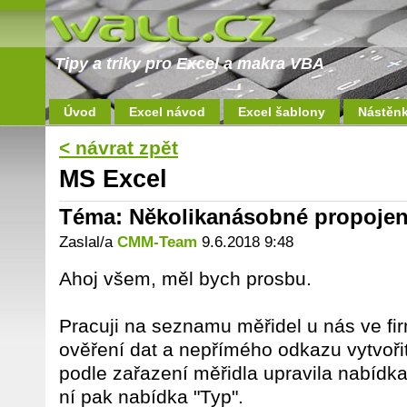
Tipy a triky pro Excel a makra VBA
Úvod
Excel návod
Excel šablony
Nástěn
< návrat zpět
MS Excel
Téma: Několikanásobné propoje
Zaslal/a
CMM-Team
9.6.2018 9:48
Ahoj všem, měl bych prosbu.
Pracuji na seznamu měřidel u nás ve fi
ověření dat a nepřímého odkazu vytvoři
podle zařazení měřidla upravila nabídk
ní pak nabídka "Typ".