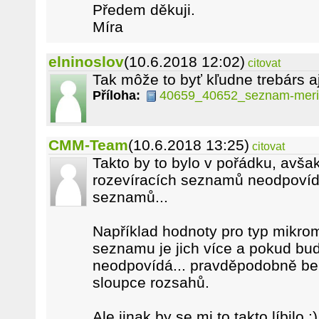
Předem děkuji.
Míra
elninoslov
(10.6.2018 12:02)
citovat
Tak môže to byť kľudne trebárs aj 
Příloha:
40659_40652_seznam-merid
CMM-Team
(10.6.2018 13:25)
citovat
Takto by to bylo v pořádku, avša
rozevíracích seznamů neodpovíd
seznamů...
Například hodnoty pro typ mikrom
seznamu je jich více a pokud budu
neodpovídá... pravděpodobně ber
sloupce rozsahů.
Ale jinak by se mi to takto líbilo :)