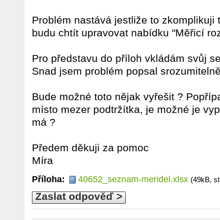
Problém nastává jestliže to zkomplikuji 
budu chtít upravovat nabídku "Měřicí ro
Pro představu do příloh vkládám svůj se
Snad jsem problém popsal srozumitelně
Bude možné toto nějak vyřešit ? Popříp
místo mezer podtržítka, je možné je vyp
má ?
Předem děkuji za pomoc
Míra
Příloha:
40652_seznam-meridel.xlsx
(49kB, s
Zaslat odpověď >