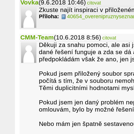
Vovka
(9.6.2018 10:46)
citovat
Zkuste najít inspiraci v přiložené
Příloha:
40654_overenipruznysezna
CMM-Team
(10.6.2018 8:56)
citovat
Děkuji za snahu pomoci, ale asi 
dané řešení funguje a zda se dá a
předpokládám však že ano, jen js
Pokud jsem přiložený soubor spr
počítá s tím, že v souboru nemoho
Těmi duplicitními hodnotami mys
Pokud jsem jen daný problém nep
omlouvám, bylo by možné řešení
Nebo mám jen špatně sestaveno