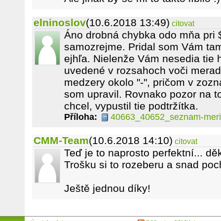
elninoslov
(10.6.2018 13:49)
citovat
Áno drobná chybka odo mňa pri 
samozrejme. Pridal som Vám tam 
ejhľa. Nielenže Vám nesedia tie
uvedené v rozsahoch voči merad
medzery okolo "-", pričom v zoz
som upravil. Rovnako pozor na t
chcel, vypustil tie podtržítka.
Příloha:
40663_40652_seznam-merid
CMM-Team
(10.6.2018 14:10)
citovat
Teď je to naprosto perfektní... děk
Trošku si to rozeberu a snad poch
Ještě jednou díky!