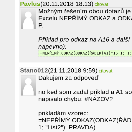
Pavlus
(20.11.2018 18:13)
citovat
Možným řešením obou dotazů je 
Excelu NEPŘÍMÝ.ODKAZ a ODK
P.
Příklad pro odkaz na A16 a další
napevno):
=NEPŘÍMÝ.ODKAZ(ODKAZ(ŘÁDEK(A1)*15+1; 1;
Stano012
(21.11.2018 9:59)
citovat
Dakujem za odpoveď
no ked som zadal priklad a A1 s
napisalo chybu: #NÁZOV?
prikladám vzorec:
=NEPŘÍMÝ.ODKAZ(ODKAZ(ŘÁDEK(
1; "List2"); PRAVDA)