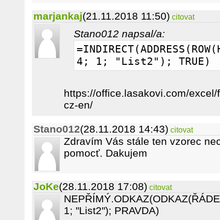
marjankaj
(21.11.2018 11:50)
citovat
Stano012 napsal/a:
=INDIRECT(ADDRESS(ROW(H
4; 1; "List2"); TRUE)
https://office.lasakovi.com/excel
cz-en/
Stano012
(28.11.2018 14:43)
citovat
Zdravím Vás stále ten vzorec nec
pomocť. Dakujem
JoKe
(28.11.2018 17:08)
citovat
NEPŘÍMÝ.ODKAZ(ODKAZ(ŘÁDEK(H
1; "List2"); PRAVDA)