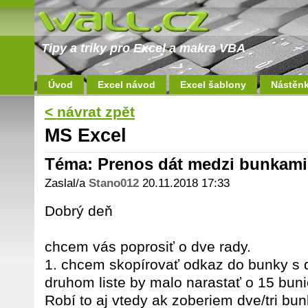
Tipy a triky pro Excel a makra VBA
Úvod
Excel návod
Excel šablony
Nástěn
< návrat zpět
MS Excel
Téma: Prenos dát medzi bunkami
Zaslal/a
Stano012
20.11.2018 17:33
Dobrý deň
chcem vás poprosiť o dve rady.
1. chcem skopírovať odkaz do bunky s d
druhom liste by malo narastať o 15 buni
Robí to aj vtedy ak zoberiem dve/tri bu