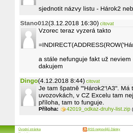
sjednotit názvy listu - Hárok2 neb
Stano012
(3.12.2018 16:30)
citovat
Vzorec teraz vyzerá takto
=INDIRECT(ADDRESS(ROW('Hárok2
a stále nefunguje fakt už neviem
dakujem
Dingo
(4.12.2018 8:44)
citovat
Je tam špatně "'Hárok2'!A3". Má 
uvozovkách, v CZ Excelu tam nejs
příloha, tam to funguje.
Příloha:
42019_odkaz-druhy-list.zip
Úvodní stránka
RSS nejnovější články