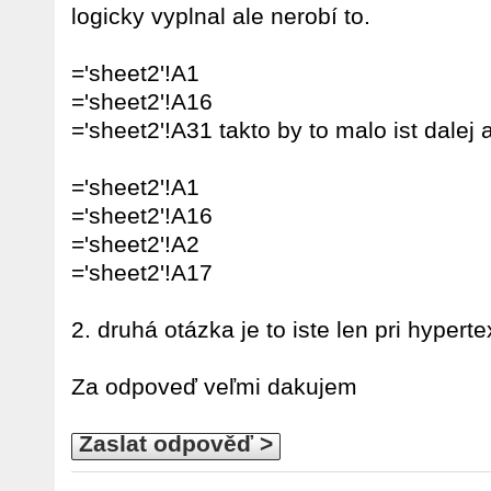
logicky vyplnal ale nerobí to.
='sheet2'!A1
='sheet2'!A16
='sheet2'!A31 takto by to malo ist dalej a
='sheet2'!A1
='sheet2'!A16
='sheet2'!A2
='sheet2'!A17
2. druhá otázka je to iste len pri hyper
Za odpoveď veľmi dakujem
Zaslat odpověď >