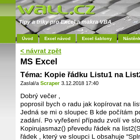
Tipy a triky pro Excel a makra VBA
Úvod
Excel návod
Excel šablony
Nástěn
< návrat zpět
MS Excel
Téma: Kopie řádku Listu1 na Lis
Zaslal/a
Scraper
3.12.2018 17:40
Dobrý večer ,
poprosil bych o radu jak kopírovat na li
Jedná se mi o sloupec B kde počítám po
zadání. Po vyřešení případu zvolí ve s
Kopirujasmaz() převedu řádek na list2(
řádek , který ve sloupci L obsahuje "Sp