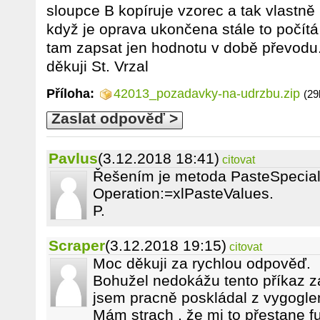
sloupce B kopíruje vzorec a tak vlastně 
když je oprava ukončena stále to počítá
tam zapsat jen hodnotu v době převodu
děkuji St. Vrzal
Příloha:
42013_pozadavky-na-udrzbu.zip
(29
Zaslat odpověď >
Pavlus
(3.12.2018 18:41)
citovat
Řešením je metoda PasteSpecial
Operation:=xlPasteValues.
P.
Scraper
(3.12.2018 19:15)
citovat
Moc děkuji za rychlou odpověď.
Bohužel nedokážu tento příkaz za
jsem pracně poskládal z vygogle
Mám strach , že mi to přestane f