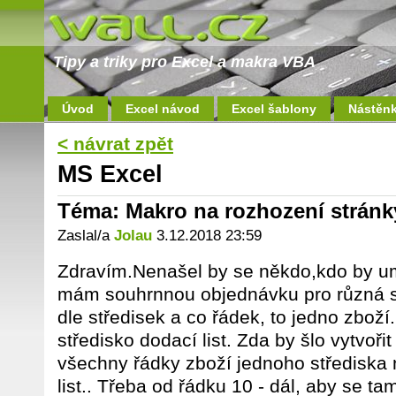
Tipy a triky pro Excel a makra VBA
Úvod
Excel návod
Excel šablony
Nástěn
< návrat zpět
MS Excel
Téma: Makro na rozhození strán
Zaslal/a
Jolau
3.12.2018 23:59
Zdravím.Nenašel by se někdo,kdo by umě
mám souhrnnou objednávku pro různá s
dle středisek a co řádek, to jedno zboží
středisko dodací list. Zda by šlo vytvoři
všechny řádky zboží jednoho střediska 
list.. Třeba od řádku 10 - dál, aby se ta