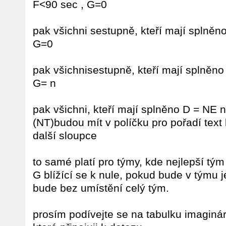
F<90 sec , G=0
pak všichni sestupně, kteří mají splněn
G=0
pak všichnisestupně, kteří mají splněno 
G= n
pak všichni, kteří mají splněno D = NE 
(NT)budou mít v políčku pro pořadí text
další sloupce
to samé platí pro týmy, kde nejlepší tý
G blížící se k nule, pokud bude v týmu 
bude bez umístění celý tým.
prosím podívejte se na tabulku imaginá