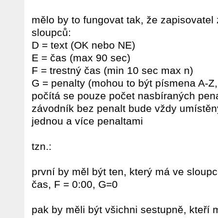
mělo by to fungovat tak, že zapisovate
sloupců:
D = text (OK nebo NE)
E = čas (max 90 sec)
F = trestný čas (min 10 sec max n)
G = penalty (mohou to být písmena A-Z,
počítá se pouze počet nasbíraných pena
závodník bez penalt bude vždy umístěn
jednou a více penaltami
tzn.:
první by měl být ten, který má ve sloupc
čas, F = 0:00, G=0
pak by měli být všichni sestupně, kteří