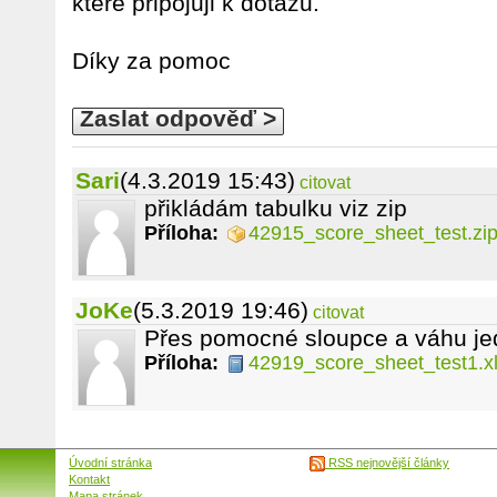
které připojuji k dotazu.
Díky za pomoc
Zaslat odpověď >
Sari
(4.3.2019 15:43)
citovat
přikládám tabulku viz zip
Příloha:
42915_score_sheet_test.zi
JoKe
(5.3.2019 19:46)
citovat
Přes pomocné sloupce a váhu jed
Příloha:
42919_score_sheet_test1.x
Úvodní stránka
RSS nejnovější články
Kontakt
Mapa stránek