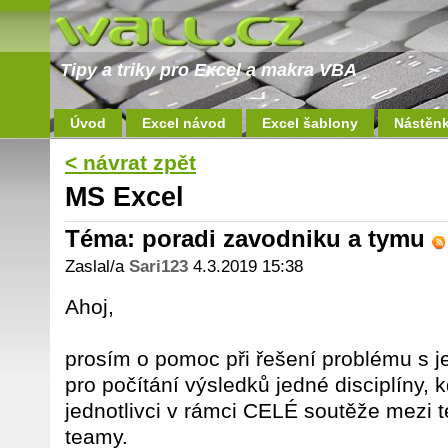
Tipy a triky pro Excel a makra VBA
Úvod
Excel návod
Excel šablony
Nástěn
< návrat zpět
MS Excel
Téma: poradi zavodniku a tymu
Zaslal/a
Sari123
4.3.2019 15:38
Ahoj,
prosím o pomoc při řešení problému s 
pro počítání výsledků jedné disciplíny, 
jednotlivci v rámci CELÉ soutěže mezi 
teamy.