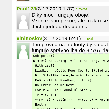
Paul123
(3.12.2019 1:37)
citovat
Díky moc, funguje oboje!
Vzorce jsou pěkné, ale makro se 
Ještě jednou dík oběma.
elninoslov
(3.12.2019 6:41)
citovat
Ten prevod na hodnoty by sa dal 
funguje správne iba do 32767 ria
Sub pokus()
Dim D() As String, V(), r As Long, rv A
 With List1
 Riadkov = .Cells(Rows.Count, 1).End(xl
 D = Split(Replace(Join(Application.Tra
 ReDim V(1 To Riadkov, 1 To 2)
 On Error Resume Next
 For r = 0 To UBound(D) Step 2
 rv = rv + 1
 V(rv, 1) = Val(D(r)): V(rv, 2) = Val(D
 Next r