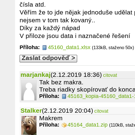
čísla atd.
Věřím že to jde nějak jednoduše udělat
nejsem v tom tak kovaný..
Díky za každý nápad
V přiloze jsou data i naznačené řešení
Příloha:
45160_data1.xlsx
(133kB, staženo 50x)
Zaslat odpověď >
marjankaj
(2.12.2019 18:36)
citovat
Tak bez makra.
Treba riadky skopírovať do konca
Příloha:
45163_kopia-45160_data1-1
Stalker
(2.12.2019 20:04)
citovat
Makrem
Příloha:
45164_data1.zip
(110kB, staž