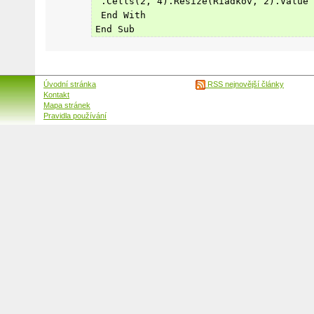
 .Cells(2, 4).Resize(Riadkov, 2).Value 
 End With
End Sub
Úvodní stránka
RSS nejnovější články
Kontakt
Mapa stránek
Pravidla používání