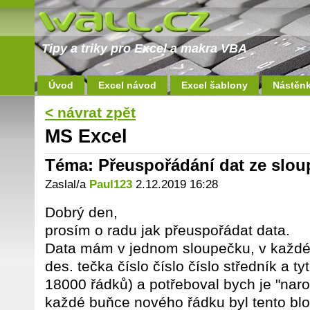
Tipy a triky pro Excel a makra VBA
Úvod
Excel návod
Excel šablony
Nástěn
< návrat zpět
MS Excel
Téma: Přeuspořádání dat ze slo
Zaslal/a
Paul123
2.12.2019 16:28
Dobrý den,
prosím o radu jak přeuspořádat data.
Data mám v jednom sloupečku, v každé
des. tečka číslo číslo číslo středník a t
18000 řádků) a potřeboval bych je "naro
každé buňce nového řádku byl tento bl