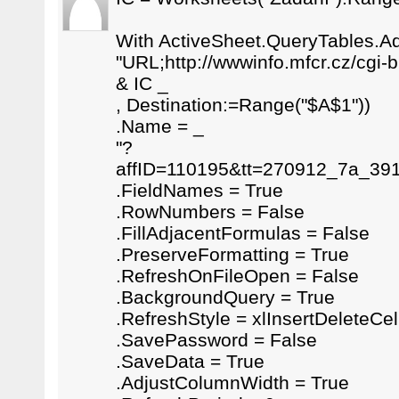
With ActiveSheet.QueryTables.A
"URL;http://wwwinfo.mfcr.cz/cgi-
& IC _
, Destination:=Range("$A$1"))
.Name = _
"?
affID=110195&tt=270912_7a_3
.FieldNames = True
.RowNumbers = False
.FillAdjacentFormulas = False
.PreserveFormatting = True
.RefreshOnFileOpen = False
.BackgroundQuery = True
.RefreshStyle = xlInsertDeleteCel
.SavePassword = False
.SaveData = True
.AdjustColumnWidth = True