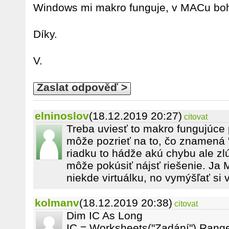
Windows mi makro funguje, v MACu boh
Díky.
V.
Zaslat odpověď >
elninoslov
(18.12.2019 20:27)
citovat
Treba uviesť to makro fungujúce
môže pozrieť na to, čo znamená 
riadku to hádže akú chybu ale zl
môže pokúsiť nájsť riešenie. J
niekde virtuálku, no vymýšľať si 
kolmanv
(18.12.2019 20:38)
citovat
Dim IC As Long
IC = Worksheets("Zadání").Range