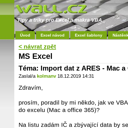
Tipy a triky pro Excel a makra VBA
Úvod
Excel návod
Excel šablony
Nástěn
< návrat zpět
MS Excel
Téma: Import dat z ARES - Mac a 
Zaslal/a
kolmanv
18.12.2019 14:31
Zdravím,
prosím, poradil by mi někdo, jak ve VB
do excelu (Mac a office 365)?
Na listu zadám IČ a zbývající data by s