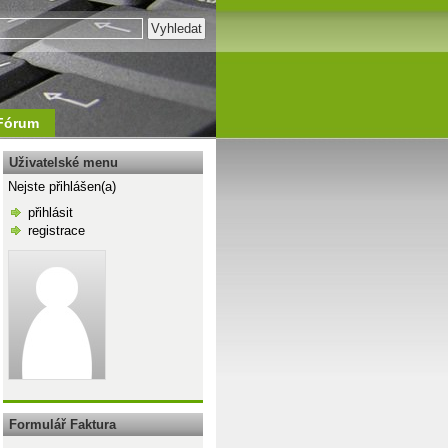
Fórum
Uživatelské menu
Nejste přihlášen(a)
přihlásit
registrace
\n
Formulář Faktura