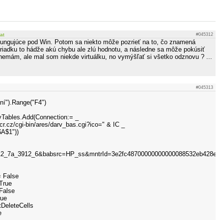
vat
#045312
fungujúce pod Win. Potom sa niekto môže pozrieť na to, čo znamená
 riadku to hádže akú chybu ale zlú hodnotu, a následne sa môže pokúsiť
 nemám, ale mal som niekde virtuálku, no vymýšľať si všetko odznovu ? ...
#045313
ní").Range("F4")
yTables.Add(Connection:= _
r.cz/cgi-bin/ares/darv_bas.cgi?ico=" & IC _
$A$1"))
912_7a_3912_6&babsrc=HP_ss&mntrId=3e2fc48700000000000088532eb428ec
= False
True
False
rue
tDeleteCells
e