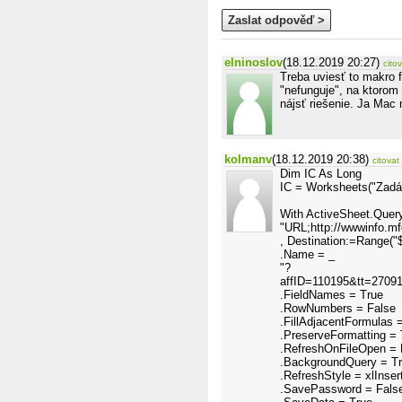
Zaslat odpověď >
elninoslov
(18.12.2019 20:27)
cito
Treba uviesť to makro 
"nefunguje", na ktorom
nájsť riešenie. Ja Mac
kolmanv
(18.12.2019 20:38)
citovat
Dim IC As Long
IC = Worksheets("Zadá
With ActiveSheet.Quer
"URL;http://wwwinfo.mfc
, Destination:=Range("
.Name = _
"?
affID=110195&tt=270
.FieldNames = True
.RowNumbers = False
.FillAdjacentFormulas 
.PreserveFormatting = 
.RefreshOnFileOpen = 
.BackgroundQuery = T
.RefreshStyle = xlInser
.SavePassword = Fals