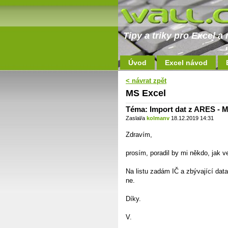
Tipy a triky pro Excel 
Úvod
Excel návod
< návrat zpět
MS Excel
Téma: Import dat z ARES - M
Zaslal/a
kolmanv
18.12.2019 14:31
Zdravím,
prosím, poradil by mi někdo, jak 
Na listu zadám IČ a zbývající da
ne.
Díky.
V.