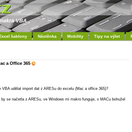
a makra VBA
Excel šablony
Nástěnka
Mobility
Tipy na výlet
ac a Office 365
ve VBA udělat import dat z ARESu do excelu (Mac a office 365)?
ta by se načetla z ARESu, ve Windows mi makro funguje, v MACu bohužel