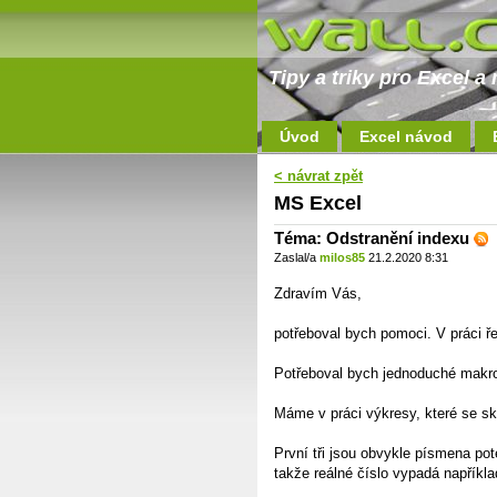
Tipy a triky pro Excel 
Úvod
Excel návod
< návrat zpět
MS Excel
Téma: Odstranění indexu
Zaslal/a
milos85
21.2.2020 8:31
Zdravím Vás,
potřeboval bych pomoci. V práci ř
Potřeboval bych jednoduché makro,
Máme v práci výkresy, které se skl
První tři jsou obvykle písmena pot
takže reálné číslo vypadá napříkla