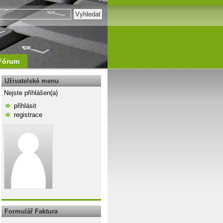
Fórum
Uživatelské menu
Nejste přihlášen(a)
přihlásit
registrace
\n
Formulář Faktura