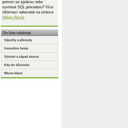
pomoci se správou nebo
vyvinout SQL proceduru? Více
informací naleznete na stránce
Helios iNuvio
.
A1)
On-line nástroje
Výpočty a převody
Generátor hesla
Východ a západ slunce
Kdy do důchodu
Whois klient