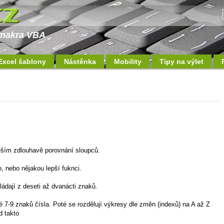
a makra VBA
Excel šablony
Nástěnka
Mobility
Tipy na výlet
eším zdlouhavě porovnání sloupců.
 nebo nějakou lepší fuknci.
ádají z deseti až dvanácti znaků.
é 7-9 znaků čísla. Poté se rozdělují výkresy dle změn (indexů) na A až Z
d takto