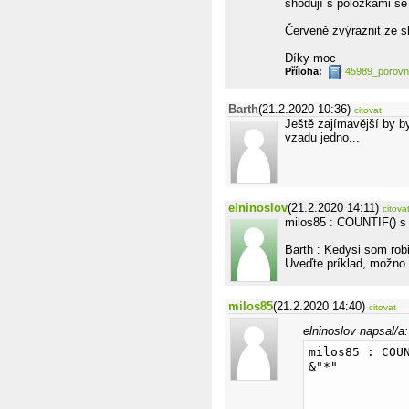
shodují s položkami se
Červeně zvýraznit ze s
Díky moc
Příloha:
45989_porovn
Barth
(21.2.2020 10:36)
citovat
Ještě zajímavější by byl
vzadu jedno...
elninoslov
(21.2.2020 14:11)
citova
milos85 : COUNTIF() s 
Barth : Kedysi som rob
Uveďte príklad, možno 
milos85
(21.2.2020 14:40)
citovat
elninoslov napsal/a:
milos85 : COU
&"*"