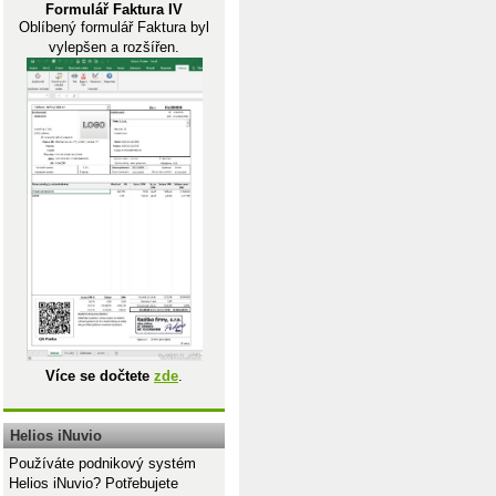
Formulář Faktura IV
Oblíbený formulář Faktura byl
vylepšen a rozšířen.
;(DÉLKA(A1))-1))
Více se dočtete
zde
.
Helios iNuvio
Používáte podnikový systém
Helios iNuvio? Potřebujete