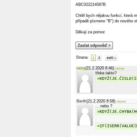
ABC022214587B
Chtěl bych nějakou funkci, která 
případě písmeno "B") do nového 
Děkuji za pomoc
Zaslat odpověď >
Strana:
1
2
další »
veny
(21.2.2020 8:46)
citovat
třeba takto?
=KDYŽ(JE.ČISLO(I
Barth
(21.2.2020 8:58)
citovat
... nebo ?
=KDYŽ(JE.CHYBA(H
=IF(ISERR(VALUE(