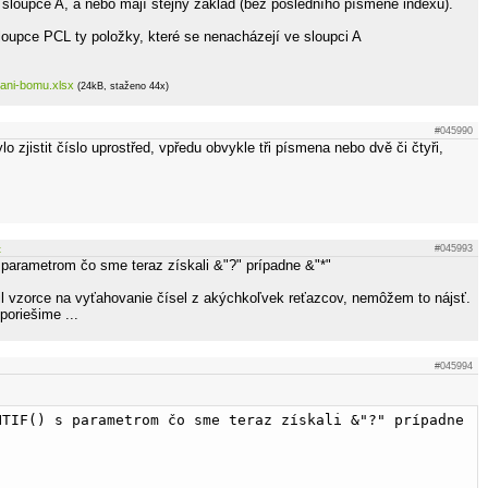
 sloupce A, a nebo mají stejný základ (bez posledního písmene indexu).
loupce PCL ty položky, které se nenacházejí ve sloupci A
ani-bomu.xlsx
(24kB, staženo 44x)
#045990
o zjistit číslo uprostřed, vpředu obvykle tři písmena nebo dvě či čtyři,
t
#045993
parametrom čo sme teraz získali &"?" prípadne &"*"
il vzorce na vyťahovanie čísel z akýchkoľvek reťazcov, nemôžem to nájsť.
poriešime ...
#045994
NTIF() s parametrom čo sme teraz získali &"?" prípadne 