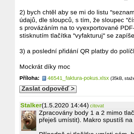
2) bych chtěl aby se mi do listu "seznam
údajů, dle sloupců, s tím, že sloupec "čí
s provázáním na to vyexportované PDF-
stisknutím tlačítka "vyfakturuj" se zapíš
3) a poslední přidání QR platby do polí
Mockrát díky moc
Příloha:
46541_faktura-pokus.xlsx
(35kB, staž
Zaslat odpověď >
Stalker
(1.5.2020 14:44)
citovat
Zpracovány body 1 a 2 mimo tlač
přeješ umístit). Makro spustíš na