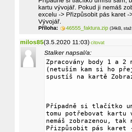
Případně si tlačítko umísti sám,
kartu vývojář. Pokud ji nemáš zo
excelu -> Přizpůsobit pás karet -
Vývojář.
Příloha:
46555_faktura.zip
(34kB, sta
milos85
(3.5.2020 11:03)
citovat
Stalker napsal/a:
Zpracovány body 1 a 2 m
(netuším kam si ho přej
spustíš na kartě Zobra
Případně si tlačítko um
tomu potřebovat kartu v
nemáš zobrazenou, tak n
Přizpůsobit pás karet -