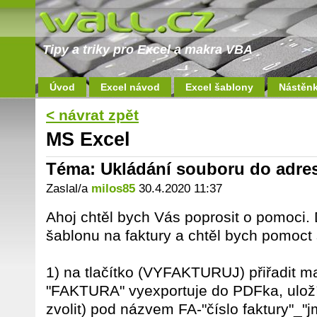
Tipy a triky pro Excel a makra VBA
Úvod
Excel návod
Excel šablony
Nástěn
< návrat zpět
MS Excel
Téma: Ukládání souboru do adre
Zaslal/a
milos85
30.4.2020 11:37
Ahoj chtěl bych Vás poprosit o pomoci.
šablonu na faktury a chtěl bych pomoct 
1) na tlačítko (VYFAKTURUJ) přiřadit ma
"FAKTURA" vyexportuje do PDFka, uloží 
zvolit) pod názvem FA-"číslo faktury"_