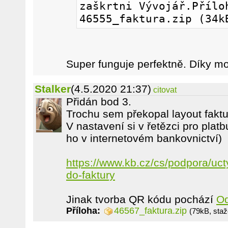
zaškrtni Vývojář.Příloh
46555_faktura.zip (34k
Super funguje perfektně. Díky m
Stalker
(4.5.2020 21:37)
citovat
Přidán bod 3.
Trochu sem překopal layout fakt
V nastavení si v řetězci pro plat
ho v internetovém bankovnictví)
https://www.kb.cz/cs/podpora/ucty
do-faktury
Jinak tvorba QR kódu pochází
O
Příloha:
46567_faktura.zip
(79kB, sta