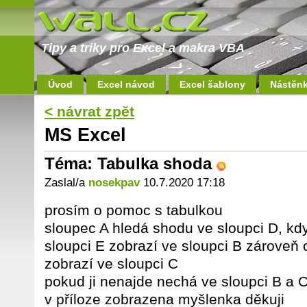
Tipy a triky pro Excel a makra VBA
Úvod
Excel návod
Excel šablony
Nástěn
< návrat zpět
MS Excel
Téma: Tabulka shoda
Zaslal/a
nosekpav
10.7.2020 17:18
prosím o pomoc s tabulkou
sloupec A hledá shodu ve sloupci D, kdy
sloupci E zobrazí ve sloupci B zároveň 
zobrazí ve sloupci C
pokud ji nenajde nechá ve sloupci B a 
v příloze zobrazena myšlenka děkuji