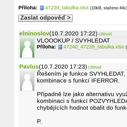
Příloha:
47239_tabulka.xlsx
(10kB, staženo 44x
Zaslat odpověď >
elninoslov
(10.7.2020 17:22)
citovat
VLOOOKUP / SVYHLEDAT
Příloha:
47240_47239_tabulka.xlsx
Pavlus
(10.7.2020 17:23)
citovat
Řešením je funkce SVYHLEDAT, p
kombinace s funkcí IFERROR.
Případně lze jako alternativu vyu
kombinaci s funkcí POZVYHLEDAT
chybějících hodnot obalit do fu
P.