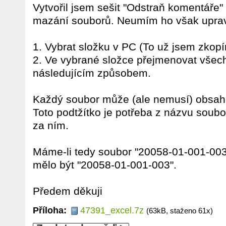
Vytvořil jsem sešit "Odstraň komentáře"
mazání souborů. Neumím ho však upravi
1. Vybrat složku v PC (To už jsem zkopí
2. Ve vybrané složce přejmenovat všec
následujícím způsobem.
Každý soubor může (ale nemusí) obsaho
Toto podtžítko je potřeba z názvu soubo
za ním.
Máme-li tedy soubor "20058-01-001-00
mělo být "20058-01-001-003".
Předem děkuji
Příloha:
47391_excel.7z
(63kB, staženo 61x)