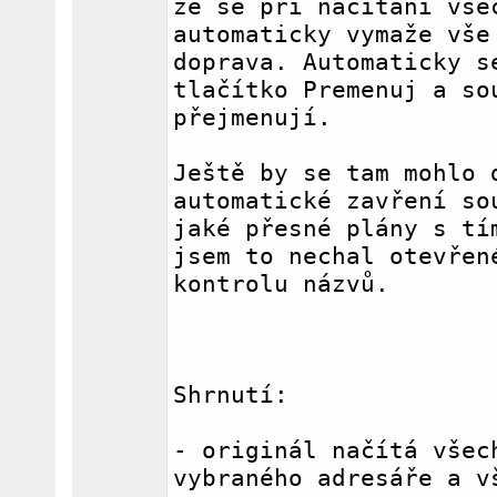
že se při načítání všec
automaticky vymaže vše 
doprava. Automaticky se
tlačítko Premenuj a sou
přejmenují.
Ještě by se tam mohlo d
automatické zavření sou
jaké přesné plány s tím
jsem to nechal otevřené
kontrolu názvů.
Shrnutí:
- originál načítá všech
vybraného adresáře a v