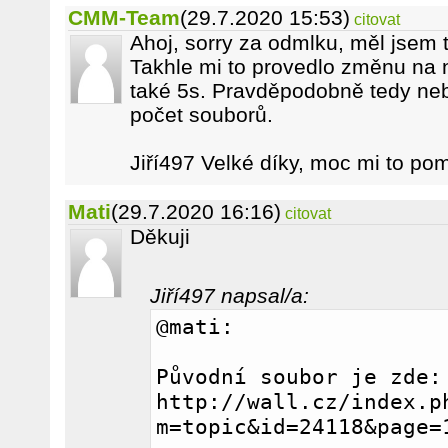
CMM-Team
(29.7.2020 15:53)
citovat
Ahoj, sorry za odmlku, měl jsem 
Takhle mi to provedlo změnu na 
také 5s. Pravděpodobně tedy neb
počet souborů.
Jiří497 Velké díky, moc mi to po
Mati
(29.7.2020 16:16)
citovat
Děkuji
Jiří497 napsal/a:
@mati:
Původní soubor je zde: 
http://wall.cz/index.p
m=topic&id=24118&page=