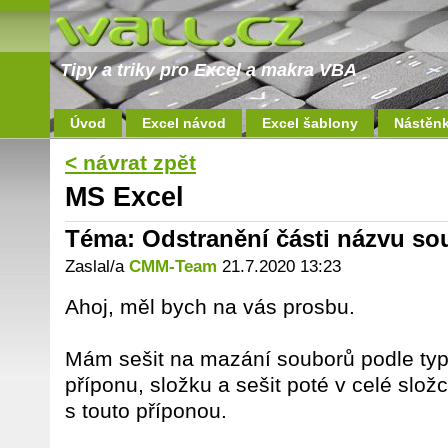
Tipy a triky pro Excel a makra VBA
Úvod
Excel návod
Excel šablony
Nástěn
< návrat zpět
MS Excel
Téma: Odstranění části názvu s
Zaslal/a
CMM-Team
21.7.2020 13:23
Ahoj, měl bych na vás prosbu.
Mám sešit na mazání souborů podle typ
příponu, složku a sešit poté v celé sl
s touto příponou.