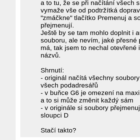
a to tu, že se při načítání všech
vymaže vše od podtržítká doprav
"zmáčkne" tlačítko Premenuj a so
přejmenují.
Ještě by se tam mohlo doplnit i 
souboru, ale nevím, jaké přesn
má, tak jsem to nechal otevřené 
názvů.
Shrnutí:
- originál načítá všechny soubor
všech podadresářů
- v buňce G6 je omezení na max
a to si může změnit každý sám
- v originále si soubory přejmen
sloupci D
Stačí takto?