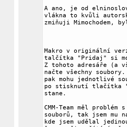
A ano, je od elninoslov
vlákna to kvůli autorsk
zmiňuji Mimochodem, by
Makro v originální verz
talčítka "Pridaj" si mo
Z tohoto adresáře (a vš
načte všechny soubory. 
pak mohu jednotlivé sou
po stisknutí tlačítka "
stane.
CMM-Team měl problém s 
souborů, tak jsem mu na
kde jsem udělal jedinou