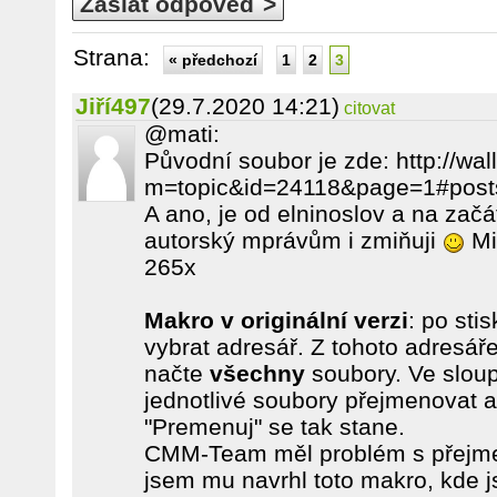
Zaslat odpověď >
Strana:
« předchozí
1
2
3
Jiří497
(29.7.2020 14:21)
citovat
@mati:
Původní soubor je zde: http://wal
m=topic&id=24118&page=1#post
A ano, je od elninoslov a na začá
autorský mprávům i zmiňuji
Mi
265x
Makro v originální verzi
: po sti
vybrat adresář. Z tohoto adresář
načte
všechny
soubory. Ve slou
jednotlivé soubory přejmenovat a 
"Premenuj" se tak stane.
CMM-Team měl problém s přejme
jsem mu navrhl toto makro, kde j