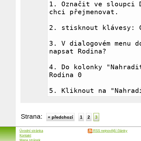
1. Označit ve sloupci D
chci přejmenovat.
2. stisknout klávesy: 
3. V dialogovém menu do
napsat Rodina?
4. Do kolonky "Nahradit
Rodina 0
5. Kliknout na "Nahrad
Strana:
« předchozí
1
2
3
Úvodní stránka
RSS nejnovější články
Kontakt
Mapa stránek