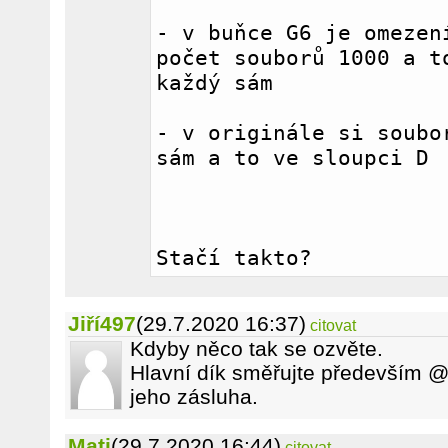
- v buňce G6 je omezení
počet souborů 1000 a to
každý sám
- v originále si soubor
sám a to ve sloupci D
Stačí takto?
Jiří497
(29.7.2020 16:37)
citovat
Kdyby něco tak se ozvěte.
Hlavní dík směřujte především @e
jeho zásluha.
Mati
(29.7.2020 16:44)
citovat