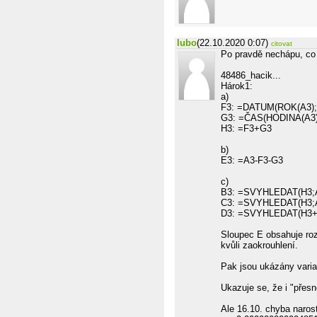
lubo
(22.10.2020 0:07)
citovat
Po pravdě nechápu, co 
48486_hacik...
Hárok1:
a)
F3: =DATUM(ROK(A3);
G3: =ČAS(HODINA(A3)
H3: =F3+G3
b)
E3: =A3-F3-G3
c)
B3: =SVYHLEDAT(H3;A
C3: =SVYHLEDAT(H3;A
D3: =SVYHLEDAT(H3+0
Sloupec E obsahuje roz
kvůli zaokrouhlení.
Pak jsou ukázány varia
Ukazuje se, že i "přes
Ale 16.10. chyba naros