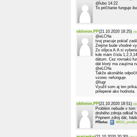
@lubo 14:22
To pričítanie funguje i
oblivion.PP
(21.10.2020 18:25)
cit
@eLCHa
tvoj pracuje pokiaľ za
Zrejme bude vhodné vys
Zo stĺpca A:A si vybe
kde mám čísla 1,2,3,1
dátum. Cez rovnakú fu
dát ktorý ma zaujíma n
@eLCHa
Takže akonáhle odpočíta
vzorec nefunguje.
@lugr
Využil som aj ten príka
prilepené ako hodnota.
oblivion.PP
(21.10.2020 18:51)
cit
Problém nebude v tom v
druhého zdroja odkiaľ 
Pripnem zdroj dát, hád
Příloha:
48532_predik
marjankaj
(21.10.2020 20:30)
citov