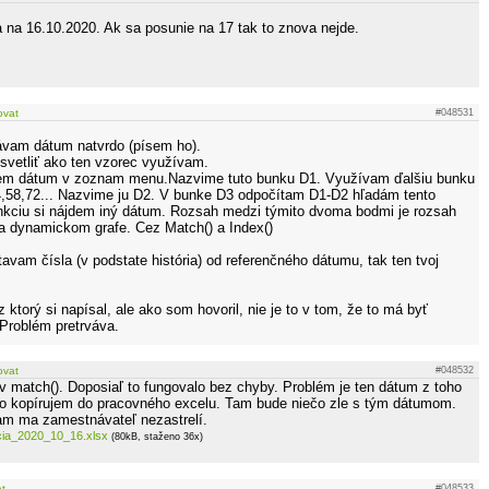
ba na 16.10.2020. Ak sa posunie na 17 tak to znova nejde.
ovat
#048531
dávam dátum natvrdo (písem ho).
vetliť ako ten vzorec využívam.
riem dátum v zoznam menu.Nazvime tuto bunku D1. Využívam ďalšiu bunku
4,58,72... Nazvime ju D2. V bunke D3 odpočítam D1-D2 hľadám tento
nkciu si nájdem iný dátum. Rozsah medzi týmito dvoma bodmi je rozsah
a dynamickom grafe. Cez Match() a Index()
vam čísla (v podstate história) od referenčného dátumu, tak ten tvoj
z ktorý si napísal, ale ako som hovoril, nie je to v tom, že to má byť
 Problém pretrváva.
ovat
#048532
 match(). Doposiaľ to fungovalo bez chyby. Problém je ten dátum z toho
ho kopírujem do pracovného excelu. Tam bude niečo zle s tým dátumom.
am ma zamestnávateľ nezastrelí.
cia_2020_10_16.xlsx
(80kB, staženo 36x)
at
#048533