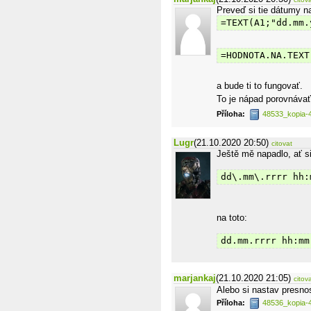
Preveď si tie dátumy na
=TEXT(A1;"dd.mm.
=HODNOTA.NA.TEXT
a bude ti to fungovať.
To je nápad porovnávať
Příloha:
48533_kopia-
Lugr
(21.10.2020 20:50)
citovat
Ještě mě napadlo, ať si
dd\.mm\.rrrr hh:
na toto:
dd.mm.rrrr hh:mm
marjankaj
(21.10.2020 21:05)
citov
Alebo si nastav presno
Příloha:
48536_kopia-