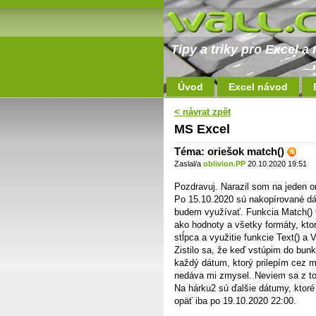
Tipy a triky pro Excel 
Úvod
Excel návod
< návrat zpět
MS Excel
Téma: oriešok match()
Zaslal/a
oblivion.PP
20.10.2020 19:51
Pozdravuj. Narazil som na jeden or
Po 15.10.2020 sú nakopírované dát
budem využívať. Funkcia Match() f
ako hodnoty a všetky formáty, kto
stĺpca a využitie funkcie Text() a 
Zistilo sa, že keď vstúpim do bun
každý dátum, ktorý prilepím cez m
nedáva mi zmysel. Neviem sa z t
Na hárku2 sú ďalšie dátumy, ktoré
opäť iba po 19.10.2020 22:00.