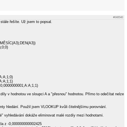
#048540
stále řešíte. Už jsem to popsal.
MĚSÍC(A3);DEN(A3))
;0;0)
:A;1;0)
:A;1;1)
,0000000001;A:A;1;1)
díly v hodnotou ve sloupci A a "přesnou" hodnotou. Přímo to odečítat nelze
nty hledání. Použil jsem VLOOKUP kvůli čitelnějšímu porovnání.
né" vyhledávání dokáže eliminovat malé rozdíy mezi hodnotami.
tla z -0,000000000002425