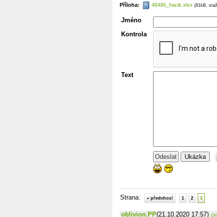
Příloha:
48486_hacik.xlsx
(81kB, sta
Jméno
Kontrola
Text
Ukázka
Strana:
« předchozí
1
2
3
oblivion.PP
(21.10.2020 17:57)
cit