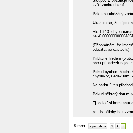
Sloupec E obsahuje roz
kvůli zaokrouhlení.
Pak jsou ukázány varia
Ukazuje se, že i "přes
Ale 16.10. chyba naros
na -0,000000000004851 (
(Připomínám, že interně
odečítat po částech.)
Přibližné hledání (prot
obou případech najde c
Pokud bychom hledali h
chybný výsledek tam, k
Na harku 2 ten přechod 
Pokud některý datum po
Tj. dolaď si konstantu 
ps. Ty přílohy bez vzor
Strana:
« předchozí
1
2
3