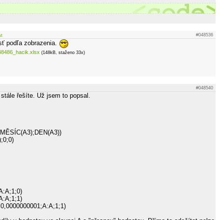
at
#048536
sť podľa zobrazenia.
48486_hacik.xlsx
(148kB, staženo 33x)
#048540
stále řešíte. Už jsem to popsal.
MĚSÍC(A3);DEN(A3))
;0;0)
:A;1;0)
:A;1;1)
,0000000001;A:A;1;1)