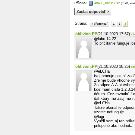
Příloha:
48486_hacik.xlsx
(81kB, sta
Zaslat odpověď >
Strana:
« předchozí
1
2
3
oblivion.PP
(21.10.2020 17:57)
cit
@lubo 14:22
To pričítanie funguje i
oblivion.PP
(21.10.2020 18:25)
cit
@eLCHa
tvoj pracuje pokiaľ za
Zrejme bude vhodné vys
Zo stĺpca A:A si vybe
kde mám čísla 1,2,3,1
dátum. Cez rovnakú fu
dát ktorý ma zaujíma n
@eLCHa
Takže akonáhle odpočíta
vzorec nefunguje.
@lugr
Využil som aj ten príka
prilepené ako hodnota.