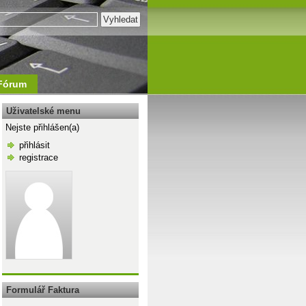
Fórum
Uživatelské menu
Nejste přihlášen(a)
přihlásit
registrace
\n
Formulář Faktura