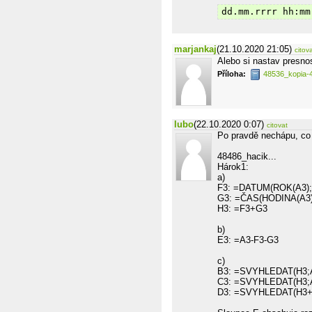
dd.mm.rrrr hh:mm
marjankaj
(21.10.2020 21:05)
citov
Alebo si nastav presno
Příloha:
48536_kopia-
lubo
(22.10.2020 0:07)
citovat
Po pravdě nechápu, co 
48486_hacik...
Hárok1:
a)
F3: =DATUM(ROK(A3);
G3: =ČAS(HODINA(A3)
H3: =F3+G3
b)
E3: =A3-F3-G3
c)
B3: =SVYHLEDAT(H3;A
C3: =SVYHLEDAT(H3;A
D3: =SVYHLEDAT(H3+0