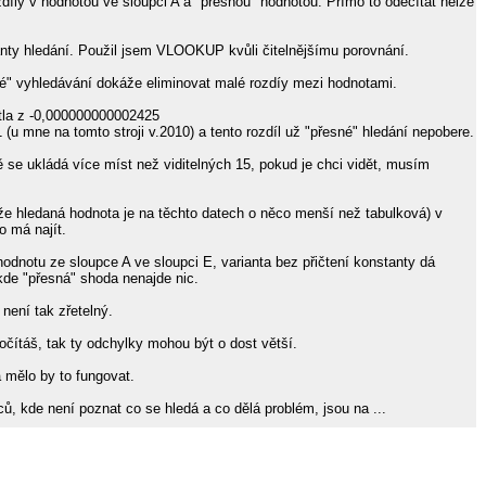
díly v hodnotou ve sloupci A a "přesnou" hodnotou. Přímo to odečítat nelze
nty hledání. Použil jsem VLOOKUP kvůli čitelnějšímu porovnání.
né" vyhledávání dokáže eliminovat malé rozdíy mezi hodnotami.
tla z -0,000000000002425
u mne na tomto stroji v.2010) a tento rozdíl už "přesné" hledání nepobere.
 se ukládá více míst než viditelných 15, pokud je chci vidět, musím
ože hledaná hodnota je na těchto datech o něco menší než tabulková) v
o má najít.
odnotu ze sloupce A ve sloupci E, varianta bez přičtení konstanty dá
de "přesná" shoda nenajde nic.
není tak zřetelný.
čítáš, tak ty odchylky mohou být o dost větší.
a mělo by to fungovat.
ců, kde není poznat co se hledá a co dělá problém, jsou na ...