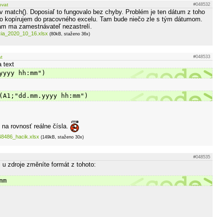
ovat
#048532
 match(). Doposiaľ to fungovalo bez chyby. Problém je ten dátum z toho
ho kopírujem do pracovného excelu. Tam bude niečo zle s tým dátumom.
am ma zamestnávateľ nezastrelí.
cia_2020_10_16.xlsx
(80kB, staženo 36x)
at
#048533
 text
yyyy hh:mm")
(A1;"dd.mm.yyyy hh:mm")
 na rovnosť reálne čísla.
48486_hacik.xlsx
(149kB, staženo 30x)
#048535
 u zdroje změníte formát z tohoto:
mm