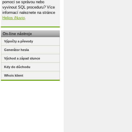
pomoci se správou nebo
vyvinout SQL proceduru? Více
informací naleznete na stránce
Helios iNuvio
.
On-line nástroje
Výpočty a převody
Generátor hesla
Východ a západ slunce
Kdy do důchodu
Whois klient