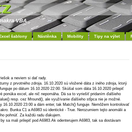
a makra VBA
Excel šablony
Nástěnka
Mobility
Tipy na výlet
iešok a neviem si dať rady.
umy z prvotného zdroja. 16.10.2020 sú vložené dáta z iného zdroja, ktorý
unguje po dátum 16.10.2020 22:00. Skúšal som dáta 16.10.2020 prilepiť
ré ponúka excel, ale nič nepomáha. Dá sa to vyriešiť pridaním ďalšieho
Value() resp. cez Mround(), ale využívanie ďalšieho stĺpca nie je možné.
ky 16.10.2020 23:00 a dám enter, tak Match() funguje. Nemôžem kontrolovať
akro. Bunka C1 a A6983 sú identické - True. Nerozumiem tejto anomálii a
oho pohnúť. Za každú radu ďakujem.
 by sa mali prilepiť pod A6983.Ak odenterujem A6983, tak sa dostávam