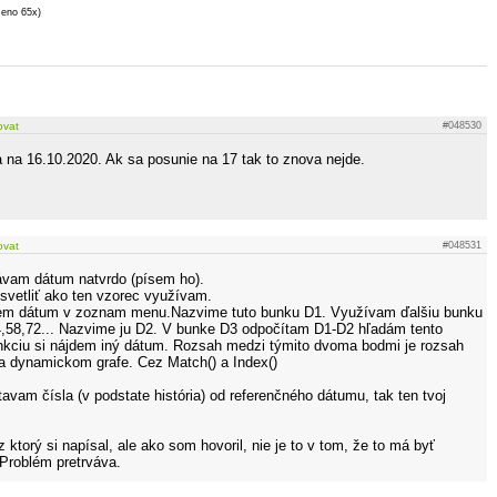
ženo 65x)
ovat
#048530
ba na 16.10.2020. Ak sa posunie na 17 tak to znova nejde.
ovat
#048531
dávam dátum natvrdo (písem ho).
vetliť ako ten vzorec využívam.
riem dátum v zoznam menu.Nazvime tuto bunku D1. Využívam ďalšiu bunku
4,58,72... Nazvime ju D2. V bunke D3 odpočítam D1-D2 hľadám tento
nkciu si nájdem iný dátum. Rozsah medzi týmito dvoma bodmi je rozsah
a dynamickom grafe. Cez Match() a Index()
vam čísla (v podstate história) od referenčného dátumu, tak ten tvoj
z ktorý si napísal, ale ako som hovoril, nie je to v tom, že to má byť
 Problém pretrváva.