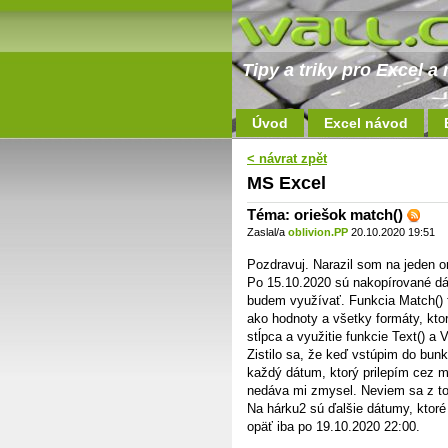
Tipy a triky pro Excel 
Úvod
Excel návod
< návrat zpět
MS Excel
Téma: oriešok match()
Zaslal/a
oblivion.PP
20.10.2020 19:51
Pozdravuj. Narazil som na jeden or
Po 15.10.2020 sú nakopírované dát
budem využívať. Funkcia Match() f
ako hodnoty a všetky formáty, kto
stĺpca a využitie funkcie Text() a 
Zistilo sa, že keď vstúpim do bun
každý dátum, ktorý prilepím cez m
nedáva mi zmysel. Neviem sa z t
Na hárku2 sú ďalšie dátumy, ktoré
opäť iba po 19.10.2020 22:00.