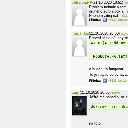
oblivion.PP
(21.10.2020 18:51)
cit
Problém nebude v tom v
druhého zdroja odkiaľ 
Pripnem zdroj dát, hád
Příloha:
48532_predik
marjankaj
(21.10.2020 20:30)
citov
Preveď si tie dátumy na
=TEXT(A1;"dd.mm.
=HODNOTA.NA.TEXT
a bude ti to fungovať.
To je nápad porovnávať
Příloha:
48533_kopia-
Lugr
(21.10.2020 20:50)
citovat
Ještě mě napadlo, ať si
dd\.mm\.rrrr hh:
na toto: