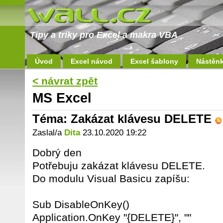
Tipy a triky pro Excel a makra VBA
Úvod
Excel návod
Excel šablony
Nástěn
< návrat zpět
MS Excel
Téma: Zakázat klávesu DELETE
Zaslal/a
Dita
23.10.2020 19:22
Dobrý den
Potřebuju zakázat klávesu DELETE.
Do modulu Visual Basicu zapíšu:
Sub DisableOnKey()
Application.OnKey "{DELETE}", ""