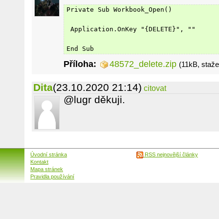
Private Sub Workbook_Open()
 Application.OnKey "{DELETE}", ""
End Sub
Příloha:
48572_delete.zip
(11kB, staž
Dita
(23.10.2020 21:14)
citovat
@lugr děkuji.
Úvodní stránka
RSS nejnovější články
Kontakt
Mapa stránek
Pravidla používání