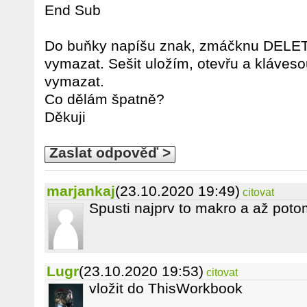
End Sub
Do buňky napíšu znak, zmáčknu DELETE
vymazat. Sešit uložím, otevřu a kláve
vymazat.
Co dělám špatně?
Děkuji
Zaslat odpověď >
marjankaj
(23.10.2020 19:49)
citovat
Spusti najprv to makro a až poto
Lugr
(23.10.2020 19:53)
citovat
vložit do ThisWorkbook