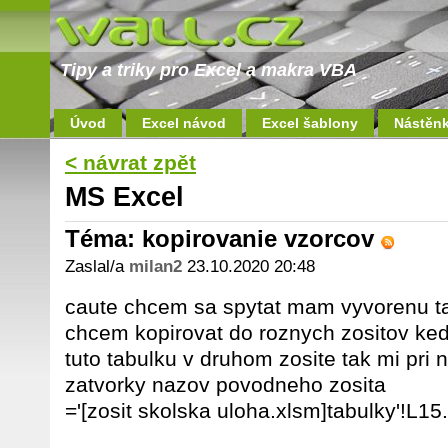
Tipy a triky pro Excel a makra VBA
Úvod
Excel návod
Excel šablony
Nástěn
< návrat zpět
MS Excel
Téma: kopirovanie vzorcov
Zaslal/a
milan2
23.10.2020 20:48
caute chcem sa spytat mam vyvorenu ta
chcem kopirovat do roznych zositov ked
tuto tabulku v druhom zosite tak mi pri 
zatvorky nazov povodneho zosita
='[zosit skolska uloha.xlsm]tabulky'!L15.