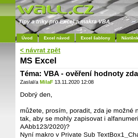
Tipy a triky pro Excel a makra VBA
Úvod
Excel návod
Excel šablony
Nástěn
< návrat zpět
MS Excel
Téma: VBA - ověření hodnoty zda
Zaslal/a
MilaF
13.11.2020 12:08
Dobrý den,
můžete, prosím, poradit, zda je možné n
tak, aby se mohly zapisovat i alfanumer
AAbb123/2020)?
Nyní makro v Private Sub TextBox1_Chan