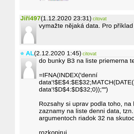
Jiří497
(1.12.2020 23:31)
citovat
vymažte nějaká data. Pro příklad 
AL
(2.12.2020 1:45)
citovat
do bunky B3 na liste priemerna te
=IFNA(INDEX('denní
data'!$E$4:$E$32;MATCH(DATE($
data'!$D$4:$D$32;0));"")
Rozsahy si uprav podla toho, na 
zaznamy na liste denni data, tzn.
argumentoch riadok 32 na skuto
rozkopiruj