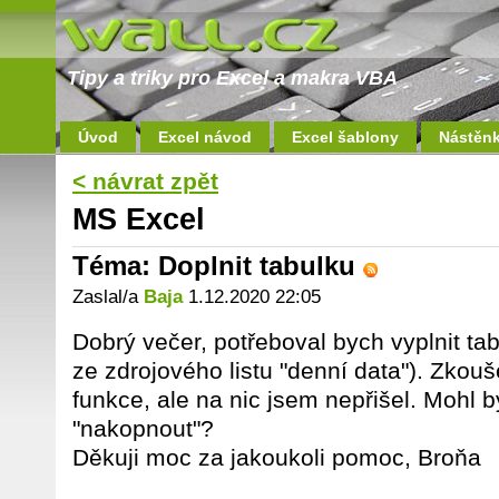
Tipy a triky pro Excel a makra VBA
Úvod
Excel návod
Excel šablony
Nástěn
< návrat zpět
MS Excel
Téma: Doplnit tabulku
Zaslal/a
Baja
1.12.2020 22:05
Dobrý večer, potřeboval bych vyplnit tabu
ze zdrojového listu "denní data"). Zkou
funkce, ale na nic jsem nepřišel. Mohl 
"nakopnout"?
Děkuji moc za jakoukoli pomoc, Broňa