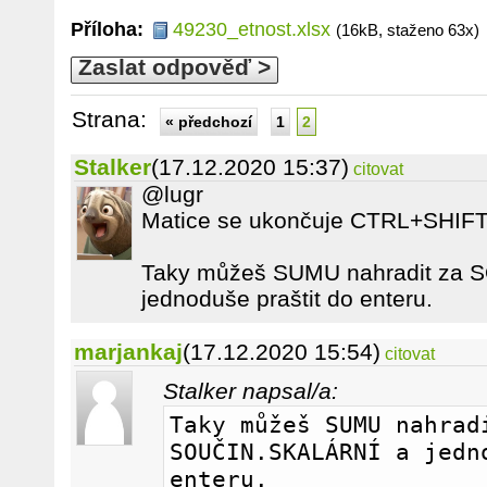
Příloha:
49230_etnost.xlsx
(16kB, staženo 63x)
Zaslat odpověď >
Strana:
« předchozí
1
2
Stalker
(17.12.2020 15:37)
citovat
@lugr
Matice se ukončuje CTRL+SHI
Taky můžeš SUMU nahradit za 
jednoduše praštit do enteru.
marjankaj
(17.12.2020 15:54)
citovat
Stalker napsal/a:
Taky můžeš SUMU nahradi
SOUČIN.SKALÁRNÍ a jedno
enteru.