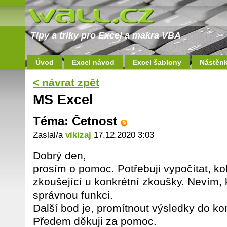
Tipy a triky pro Excel a makra VBA
Úvod
Excel návod
Excel šablony
Nástěn
< návrat zpět
MS Excel
Téma: Četnost
Zaslal/a
vikizaj
17.12.2020 3:03
Dobrý den,
prosím o pomoc. Potřebuji vypočítat, kol
zkoušející u konkrétní zkoušky. Nevím
správnou funkci.
Další bod je, promítnout výsledky do ko
Předem děkuji za pomoc.