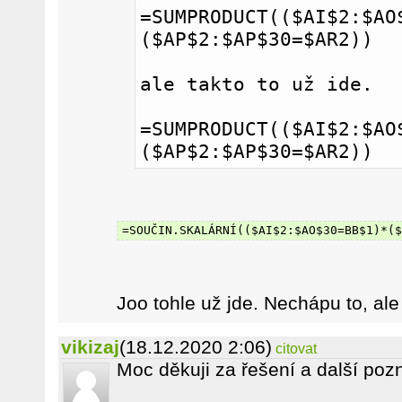
=SUMPRODUCT(($AI$2:$AO
($AP$2:$AP$30=$AR2))
ale takto to už ide.
=SUMPRODUCT(($AI$2:$AO
($AP$2:$AP$30=$AR2))
=SOUČIN.SKALÁRNÍ(($AI$2:$AO$30=BB$1)*($
Joo tohle už jde. Nechápu to, ale
vikizaj
(18.12.2020 2:06)
citovat
Moc děkuji za řešení a další poz