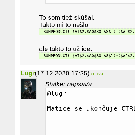
To som tiež skúšal.
Takto mi to nešlo
=SUMPRODUCT(($AI$2:$AO$30=AS$1);($AP$2:
ale takto to už ide.
=SUMPRODUCT(($AI$2:$AO$30=AS$1)*($AP$2:
Lugr
(17.12.2020 17:25)
citovat
Stalker napsal/a:
@lugr
Matice se ukončuje CTR