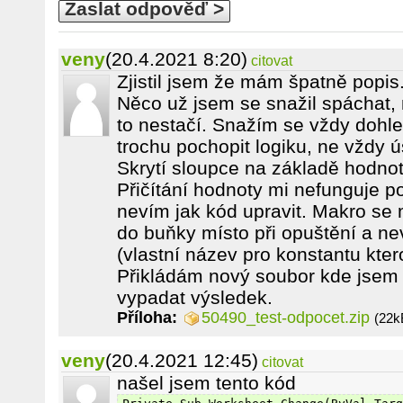
Zaslat odpověď >
veny
(20.4.2021 8:20)
citovat
Zjistil jsem že mám špatně popis
Něco už jsem se snažil spáchat,
to nestačí. Snažím se vždy dohl
trochu pochopit logiku, ne vždy 
Skrytí sloupce na základě hodnot
Přičítání hodnoty mi nefunguje p
nevím jak kód upravit. Makro se 
do buňky místo při opuštění a n
(vlastní název pro konstantu kter
Přikládám nový soubor kde jsem i
vypadat výsledek.
Příloha:
50490_test-odpocet.zip
(22k
veny
(20.4.2021 12:45)
citovat
našel jsem tento kód