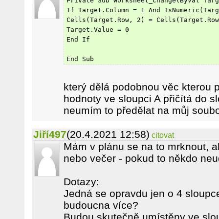
Private Sub Worksheet_Change(ByVal Targ
If Target.Column = 1 And IsNumeric(Targ
Cells(Target.Row, 2) = Cells(Target.Row
Target.Value = 0
End If
End Sub
který dělá podobnou věc kterou p
hodnoty ve sloupci A přičítá do s
neumím to předělat na můj soub
Jiří497
(20.4.2021 12:58)
citovat
Mám v plánu se na to mrknout, a
nebo večer - pokud to někdo neud
Dotazy:
Jedná se opravdu jen o 4 sloupc
budoucna více?
Budou skutečně umístěny ve slou