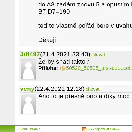
do A8 zadám znovu 5 a opustím 
B7:D7=190
teď to vlastně pořád bere v úvah
Děkuji
Jiří497
(21.4.2021 23:40)
citovat
Že by snad takto?
Příloha:
50520_50505_test-odpocet.
veny
(22.4.2021 12:18)
citovat
Ano to je přesně ono a díky moc.
Úvodní stránka
RSS nejnovější články