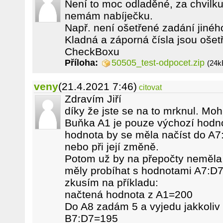
Není to moc odladěné, za chvilku
nemám nabíječku.
Např. není ošetřené zadání jinéh
Kladná a záporná čísla jsou ošetř
CheckBoxu
Příloha:
50505_test-odpocet.zip
(24k
veny
(21.4.2021 7:46)
citovat
Zdravím Jiří
díky že jste se na to mrknul. Mo
Buňka A1 je pouze výchozí hodno
hodnota by se měla načíst do A7:
nebo při její změně.
Potom už by na přepočty neměla m
měly probíhat s hodnotami A7:D
zkusím na příkladu:
načtená hodnota z A1=200
Do A8 zadám 5 a vyjedu jakkoliv
B7:D7=195