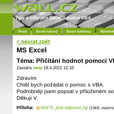
Tipy a triky pro Excel a makra VBA
Úvod
Excel návod
Excel šablony
Nástěn
< návrat zpět
MS Excel
Téma: Přičítání hodnot pomocí 
Zaslal/a
veny
19.4.2021 12:10
Zdravím
Chtěl bych požádat o pomoc s VBA.
Podrobněji jsem popsal v přiloženém s
Děkuji V.
Příloha:
50475_test-odpocet.zip
(13kB, stažen