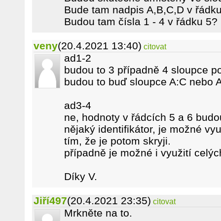
Bude tam nadpis A,B,C,D v řádk
Budou tam čísla 1 - 4 v řádku 5?
veny
(20.4.2021 13:40)
citovat
ad1-2
budou to 3 případně 4 sloupce p
budou to buď sloupce A:C nebo A:
ad3-4
ne, hodnoty v řádcích 5 a 6 budo
nějaký identifikátor, je možné vyu
tím, že je potom skryji.
případně je možné i využití celý
Díky V.
Jiří497
(20.4.2021 23:35)
citovat
Mrkněte na to.