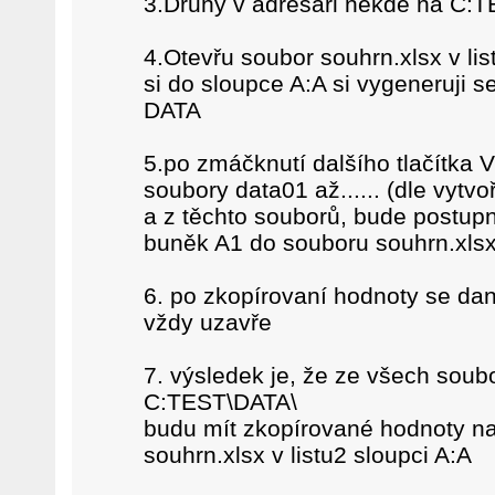
3.Druhý v adresáři někde na C:T
4.Otevřu soubor souhrn.xlsx v lis
si do sloupce A:A si vygeneruji 
DATA
5.po zmáčknutí dalšího tlačítka 
soubory data01 až...... (dle vytv
a z těchto souborů, bude postup
buněk A1 do souboru souhrn.xlsx
6. po zkopírovaní hodnoty se dan
vždy uzavře
7. výsledek je, že ze všech soub
C:TEST\DATA\
budu mít zkopírované hodnoty na
souhrn.xlsx v listu2 sloupci A:A