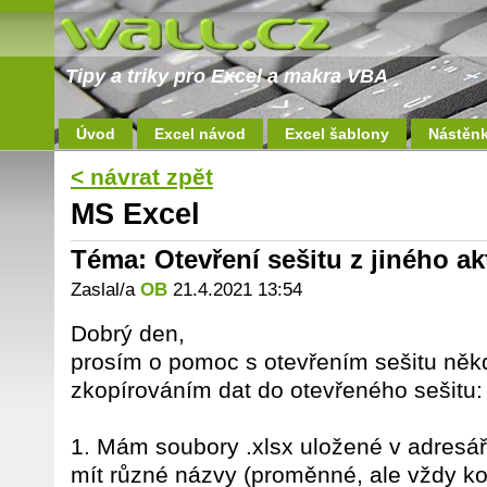
Tipy a triky pro Excel a makra VBA
Úvod
Excel návod
Excel šablony
Nástěn
< návrat zpět
MS Excel
Téma: Otevření sešitu z jiného ak
Zaslal/a
OB
21.4.2021 13:54
Dobrý den,
prosím o pomoc s otevřením sešitu něk
zkopírováním dat do otevřeného sešitu:
1. Mám soubory .xlsx uložené v adresá
mít různé názvy (proměnné, ale vždy k