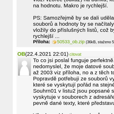
na hodnotu. Makro je rychlejší.
PS: Samozřejmě by se dali udělat
souborů a hodnoty by se načítaly
vložily do příslušných listů, což
rychlejší ...
Příloha:
50533_ob.zip
(36kB, staženo 
OB
(22.4.2021 22:01)
citovat
To co jsi poslal funguje perfektn
nedomyslel, že moje datové soub
až 2003 viz příloha, no a z těch
Popravdě potřebuji ze souborů vyt
které se vyskytují pořád na stejn
Souhrn01 v listu2 jsou popsané 
vyskytuje v souborech z adresář
pevně dané texty, které představu