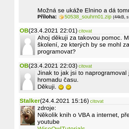
Možná se ukáže Elnino a dá tomu
Příloha:
50538_souhrn01.zip
(44kB, s
OB
(23.4.2021 22:01)
citovat
Ahoj děkuji za takovou pomoc. M
školení, ze kterých by se mohl za
programovat?
OB
(23.4.2021 22:03)
citovat
Jinak to jak jsi to naprogramoval 
hromadu času.
Děkuji.
Stalker
(24.4.2021 15:16)
citovat
zdroje:
Několik knih o VBA a internet, p
youtube
WiseOwlTutorials