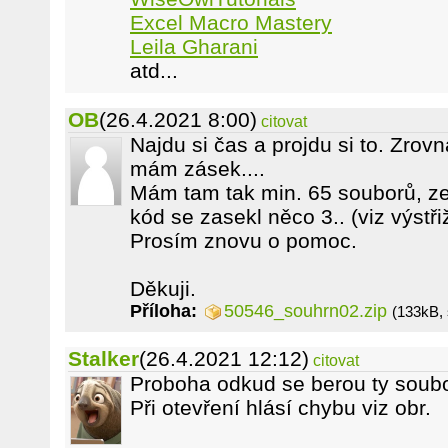
Excel Macro Mastery
Leila Gharani
atd...
OB
(26.4.2021 8:00)
citovat
Najdu si čas a projdu si to. Zrovn
mám zásek....
Mám tam tak min. 65 souborů, ze 
kód se zasekl něco 3.. (viz výstřiž
Prosím znovu o pomoc.
Děkuji.
Příloha:
50546_souhrn02.zip
(133kB, 
Stalker
(26.4.2021 12:12)
citovat
Proboha odkud se berou ty soubo
Při otevření hlásí chybu viz obr.