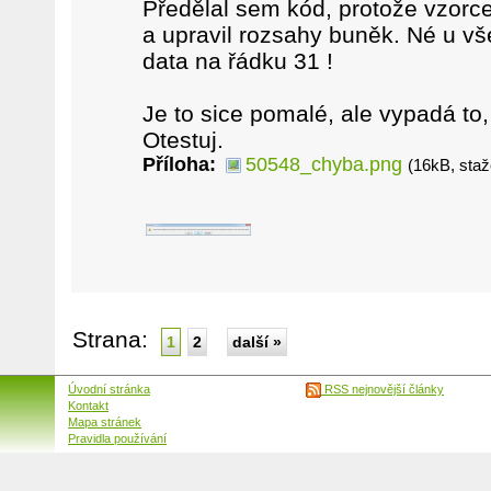
Předělal sem kód, protože vzorc
a upravil rozsahy buněk. Né u vš
data na řádku 31 !
Je to sice pomalé, ale vypadá to,
Otestuj.
Příloha:
50548_chyba.png
(16kB, sta
Strana:
1
2
další »
Úvodní stránka
RSS nejnovější články
Kontakt
Mapa stránek
Pravidla používání