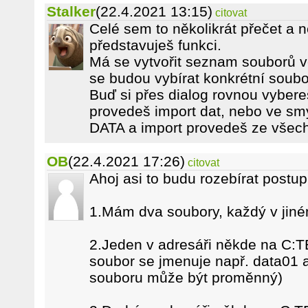
Stalker
(22.4.2021 13:15)
citovat
Celé sem to několikrát přečet a ne
představuješ funkci.
Má se vytvořit seznam souborů v
se budou vybírat konkrétní soub
Buď si přes dialog rovnou vybere
provedeš import dat, nebo ve sm
DATA a import provedeš ze všec
OB
(22.4.2021 17:26)
citovat
Ahoj asi to budu rozebírat postu
1.Mám dva soubory, každý v jiné
2.Jeden v adresáři někde na C:
soubor se jmenuje např. data01 
souboru může být proměnný)