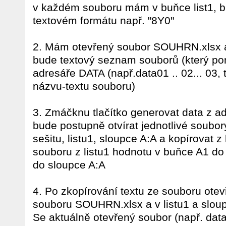
v každém souboru mám v buňce list1, 
textovém formátu např. "8Y0"
2. Mám otevřený soubor SOUHRN.xlsx a v
bude textový seznam souborů (který po
adresáře DATA (např.data01 .. 02... 03, 
názvu-textu souboru)
3. Zmáčknu tlačítko generovat data z a
bude postupně otvírat jednotlivé soubo
sešitu, listu1, sloupce A:A a kopírovat
souboru z listu1 hodnotu v buňce A1 do a
do sloupce A:A
4. Po zkopírování textu ze souboru ote
souboru SOUHRN.xlsx a v listu1 a sloup
Se aktuálně otevřený soubor (např. dat