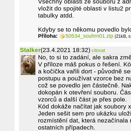
Všechny oblasti ze souborů z ad
vložit do spojité oblasti v listu2 p
tabulky atdd.
Kdyby se to někomu povedlo byl
Příloha:
50534_souhrn01.zip
(21kB, s
Stalker
(23.4.2021 18:32)
citovat
No, to si to zadání, ale sakra změ
V příloze máš pokus o řešení. Kó
a kočička vařili dort - původně s
postupu a používat vzorce bez nu
což se povedlo jen částečně. Na
dokopán k otevření souboru. Čás
vzorců a další část je přes pole.
Kód dokáže načítat jak soubory x
Jeden sešit sem pro ukázku uložil
rozmístění dat, která nezačínala 
ostatních případech.