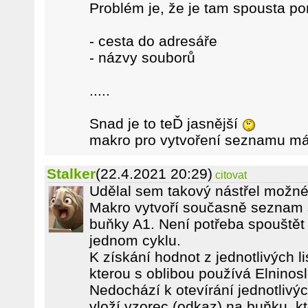
Problém je, že je tam spousta p
- cesta do adresáře
- názvy souborů
.....
Snad je to teĎ jasnější
makro pro vytvoření seznamu mám
Stalker
(22.4.2021 20:29)
citovat
Udělal sem takový nástřel možné
Makro vytvoří současně seznam s
buňky A1. Není potřeba spouštět 
jednom cyklu.
K získání hodnot z jednotlivých l
kterou s oblibou používá Elninos
Nedochází k otevírání jednotlivý
vloží vzorec (odkaz) na buňku, k