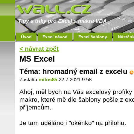
Tipy a triky pro Excel a makra VBA
Úvod
Excel návod
Excel šablony
Nástěn
< návrat zpět
MS Excel
Téma: hromadný email z excelu
Zaslal/a
milos85
22.7.2021 9:58
Ahoj, měl bych na Vás excelový profík
makro, které mě dle šablony pošle z ex
příjemcům.
Je tam uděláno i "okénko" na přílohu.