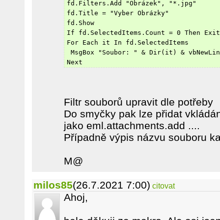
fd.Filters.Add "Obrázek", "*.jpg"
fd.Title = "Vyber Obrázky"
fd.Show
If fd.SelectedItems.Count = 0 Then Exit
For Each it In fd.SelectedItems
 MsgBox "Soubor: " & Dir(it) & vbNewLin
Next
Filtr souborů upravit dle potřeby
Do smyčky pak lze přidat vkládán
jako eml.attachments.add ....
Případně výpis názvu souboru ka
M@
milos85
(26.7.2021 7:00)
citovat
Ahoj,