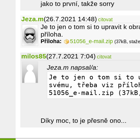
jako to první, takže sorry
Jeza.m
(26.7.2021 14:48)
citovat
Je to jen o tom si to upravit k ob
příloha.
Příloha:
51056_e-mail.zip
(37kB, staž
milos85
(27.7.2021 7:04)
citovat
Jeza.m napsal/a:
Je to jen o tom si to u
svému, třeba viz příloh
51056_e-mail.zip (37kB
Díky moc, to je přesně ono...