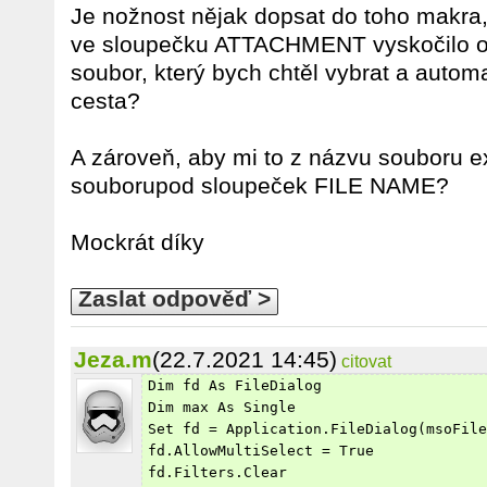
Je nožnost nějak dopsat do toho makra,
ve sloupečku ATTACHMENT vyskočilo ok
soubor, který bych chtěl vybrat a autom
cesta?
A zároveň, aby mi to z názvu souboru e
souborupod sloupeček FILE NAME?
Mockrát díky
Zaslat odpověď >
Jeza.m
(22.7.2021 14:45)
citovat
Dim fd As FileDialog
Dim max As Single
Set fd = Application.FileDialog(msoFile
fd.AllowMultiSelect = True
fd.Filters.Clear