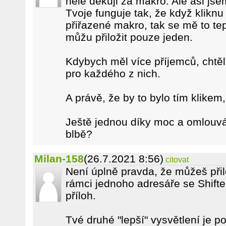
hele děkuji za makro. Ale asi jsem
Tvoje funguje tak, že když kliknu 
přiřazené makro, tak se mě to te
můžu přiložit pouze jeden.
Kdybych měl více příjemců, chtěl
pro každého z nich.
A právě, že by to bylo tím klike
Ještě jednou díky moc a omlouvám
blbě?
Milan-158
(26.7.2021 8:56)
citovat
Není úplně pravda, že můžeš přil
rámci jednoho adresáře se Shift
příloh.
Tvé druhé "lepší" vysvětlení je p